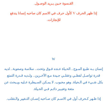
القـسوة حـين يـريد الوصـول.
إذا ظهر الحرف V كأول حرف في الاسم كان صاحبه إنسانا يندفع
للإنجازات.
W
إنسان بـه طبـع المـوج.. الحـياة عـنده فـوق وتحت.. سلاسة وصعوبة.. لديه
قدرة تواصـل لفظـي وعقلـي جـيدة مـع الآخـرين.. ولـديه قـدرة التمتع
بكل شـيء في الـحياة. وهو محبوب. لا يمـكن السـيطرة عـليه ويـبحث عن
متعة وتغيـير دائـم فـي الحـياة.
إذا ظـهر كـحرف أول في الاسـم كان صـاحبه إنسـان التـغيير والـتقلب.