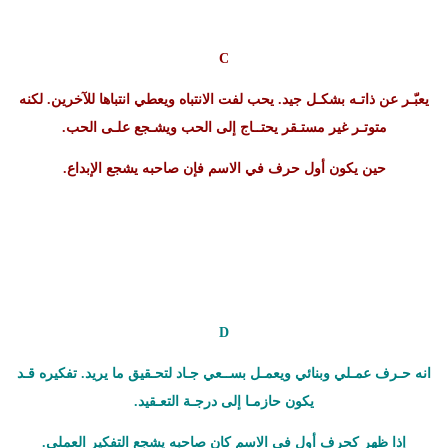
C
يعبّـر عن ذاتـه بشكـل جيد. يحب لفت الانتباه ويعطي انتباها للآخرين. لكنه
متوتـر غير مستـقر يحتــاج إلى الحب ويشـجع علـى الحب.
حين يكون أول حرف في الاسم فإن صاحبه يشجع الإبداع.
D
انه حـرف عمـلي وبنائي ويعمـل بســعي جـاد لتحـقيق ما يريد. تفكيره قـد
يكون حازمـا إلى درجـة التعـقيد.
إذا ظهر كحرف أول في الاسم كان صاحبه يشجع التفكير العملي.