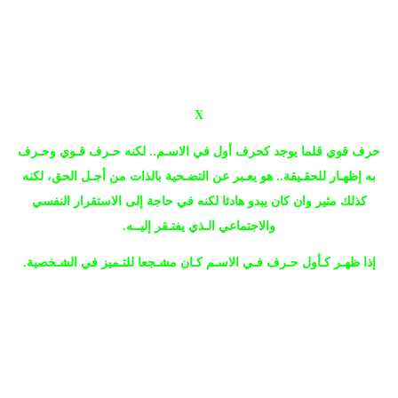
X
حرف قوي قلما يوجد كحرف أول في الاسـم.. لكنه حـرف قـوي وحـرف
به إظهـار للحقـيقة.. هو يعـبر عن التضـحية بالذات من أجـل الحق، لكنه
كذلك مثير وان كان يبدو هادئا لكنه في حاجة إلى الاستقرار النفسي
والاجتماعي الـذي يفتـقر إليــه.
إذا ظهـر كـأول حـرف فـي الاسـم كـان مشـجعا للتـميز في الشـخصية.