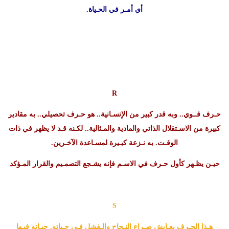
أي أمـر في الحـياة.
R
حـرف قــوي.. وبه قدر كبير من الإنسـانية.. هو حـرف تحصيلي.. به مقادير
كبيرة من الاسـتقلال الذاتي والمادية والمـثالية.. لكـنه قـد لا يظهر في ذات
الوقـت. به نـزعة كبـيرة لمسـاعدة الآخـرين.
حيـن يظـهر كأول حـرف في الاسـم فإنه يشـجع التصمـيم والقرار المـؤكد
S
هـذا الحـرف يعـايش صـراع النـجاح والـفشل فـي حـياته. حيـاته فيـها