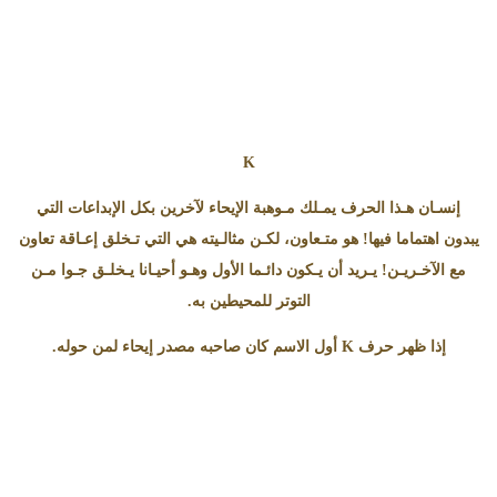
K
إنسـان هـذا الحرف يمـلك مـوهبة الإيحاء لآخرين بكل الإبداعات التي
يبدون اهتماما فيها! هو متـعاون، لكـن مثالـيته هي التي تـخلق إعـاقة تعاون
مع الآخـريـن! يـريد أن يـكون دائـما الأول وهـو أحيـانا يـخلـق جـوا مـن
التوتر للمحيطين به.
إذا ظهر حرف K أول الاسم كان صاحبه مصدر إيحاء لمن حوله.