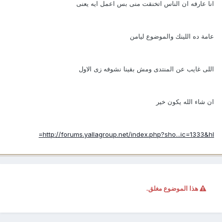
انا عارفه ان الناس اتخنقت منى بس اعمل ايه يعنى
عامة ده اللينك والموضوع ليامن
اللى غايب عن المنتدى ومش بقينا نشوفه زى الاول
ان شاء الله يكون خير
http://forums.yallagroup.net/index.php?sho...ic=1333&hl=
هذا الموضوع مغلق.