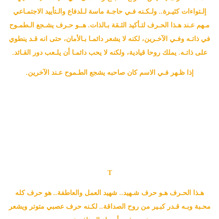
إلـتواءات كثيـرة.. ولـكـنه فـي حاجـة ماسة لـلدفاع والـتأييد الاجتمـاعي
مـهم عـند هـذا الحـرف لتـأكيد الثـقة بـالذات. هــو حـرف يشـجع الـطمـوح
في ذاتـه وفـي الآخـرين، لكنه لا يشعر دائمـا بـالأمان، حتى انه قـد ينطوي
على ذاتـه. يملك روحا قيادية، ولكنه لا يحب دائمـا أن يلـعب دور القـائد.
إذا ظـهر فـي الاسم كان صاحبه يشجع الطـموح عـند الآخرين.
T
هـذا الحـرف هـو حرف شـهيد.. شهيد العمل والعاطفة.. هو حرف كله
محـبة وبـه قـدر كبـير من روح الصداقة.. لكـنه حرف عصبي متوتر ويشعر