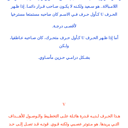
اللامـبالاة.. هو سـعيد ولكـنه لا يكـون صـاحب قـرار دائمـا. إذا ظـهر
الحـرف U كـأول حـرف فـي الاسـم كان صاحبه مستمتعا مسترخيا
لأقصـى درجـة.
أما إذا ظـهر الحـرف U كـأول حـرف متحـرك، كان صـاحبه عـاطفيا،
ولـكن
بشـكل درامـي حـزين مأسـاوي.
V
هـذا الحـرف لـديـه قـدرة هائـلة علـى التخطـيط والـوصـول للأهـــداف
التـي يريدها. هو مـتوتر عصـبي ولكنه قـوي. قوتـه قـد تصـل إلـى حـد