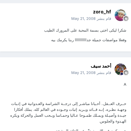
zoro_hf
قام بنشر
May 21, 2008
شكرا ليكى اختى بسمة المحبة على المرورك الطيب
وفعلا مواصفات جميلة جداااااااااا ربنا يكرمك بيه
أحمد سيف
قام بنشر
May 21, 2008
A
حــرف العــقل.. أحـيانا مباشـر إلى درجــة الشراسة والعـدوانية في إثـبات
وجهـة نظـره، إنـه قــائد ويـريد إثبات وجـوده في العالم كله. يملك أفكارا
جيـدة وأصيـلة ويمـلك طمـوحا عـاليا وحمـاسا ويـحب العمل والحركة ويكره
الهـدوء والجلوس.
حين يكون في الاسم: يعبّّر عن القائد المشجع.