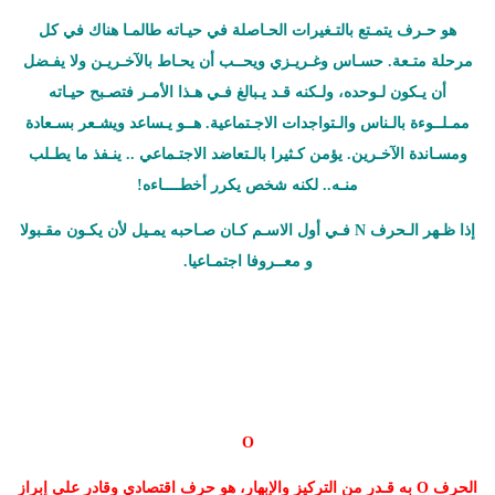
هو حـرف يتمـتع بالتـغيرات الحـاصلة في حيـاته طالمـا هناك في كل
مرحلة متـعة. حسـاس وغـريـزي ويحــب أن يحـاط بالآخـريـن ولا يفـضل
أن يـكون لـوحده، ولـكنه قـد يـبالغ فـي هـذا الأمـر فتصـبح حيـاته
ممـلــوءة بالـناس والـتواجدات الاجـتماعية. هــو يـساعد ويشـعر بسـعادة
ومسـاندة الآخـرين. يؤمن كـثيرا بالـتعاضد الاجتـماعي .. ينـفذ ما يطـلب
منـه.. لكنه شخص يكرر أخطــــاءه!
إذا ظـهر الـحرف N فـي أول الاسـم كـان صـاحبه يمـيل لأن يكـون مقـبولا
و معــروفا اجتمـاعيا.
O
الحرف O به قـدر من التركيز والإبهار، هو حرف اقتصادي وقادر على إبراز