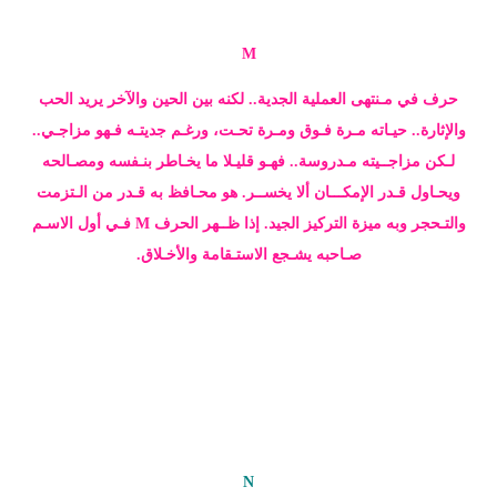
M
حرف في مـنتهى العملية الجدية.. لكنه بين الحين والآخر يريد الحب
والإثارة.. حيـاته مـرة فـوق ومـرة تحـت، ورغـم جديتـه فـهو مزاجـي..
لـكن مزاجــيته مـدروسة.. فهـو قليـلا ما يخـاطر بنـفسه ومصـالحه
ويحـاول قـدر الإمكـــان ألا يخســر. هو محـافظ به قـدر من الـتزمت
والتـحجر وبه ميزة التركيز الجيد. إذا ظــهر الحرف M فـي أول الاسـم
صـاحبه يشـجع الاستـقامة والأخـلاق.
N