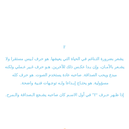
F
يشعر بضرورة التـناغم في الحياة التي يعيشها. هو حرف لـيس مستقرا ولا
يشـعر بالأمـان، وإن بـدا عكـس ذلك للآخرين. هـو حرف غـير عـملي ولكنه
مبدع ويحب الصداقة. صاحبه عادة يستخدم الصوت. هو حرف كله
مسؤولية. هو يحتـاج إبـداعا ولـه توجـهات فنـية واضحة.
إذا ظـهر حـرف “f” في أول الاسـم كان صاحبه يشـجع الـصداقة والـمرح.