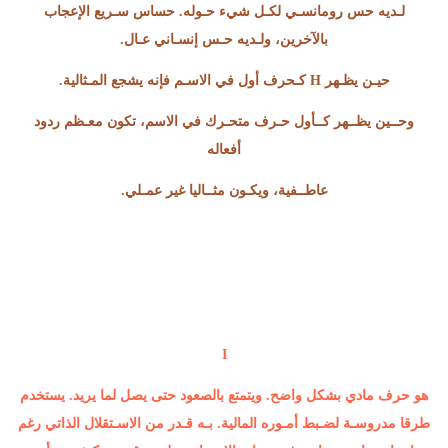
لـديه حس رومانسـي لكـل شيء حـوله. حساس سـريع الإعجاب
بالآخرين، ولـديه حـس إنسـاني عـال.
حيـن يظـهر H كـحرف أول في الاسـم فإنه يشجع المـثالية.
وحــين يظــهر كــأول حـرف متحـرك في الاسم، تكون معـظم ردود
أفعاله
عاطــفية، ويكـون مثــاليا غير عمـلي.
I
هو حرف مادي بشكل واضح. ويتمتع بالصعود حتى يصل لما يريد. يستخدم
طرقا مدروسـة لضـبط أمـوره المالية. بـه قـدر من الاسـتقلال الذاتي رغم