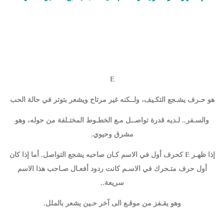
E
هو حـرف يشـجع التكـيف، ولــكنه غير مرتاح ويشعر بتوتر في حالة الحب
والسـفر.. لـديه قدرة تواصــل مـع الخطـوط المختـلفة من حوله، وهو
مشرق وحيوي.
إذا ظهـر E كحرف أول في الاسم كـان صاحبه يشجع التواصل. أما إذا كان
أول حرف متـحرك في الاسـم كانت ردود أفعـال صـاحب هذا الاسم
سريعة..
وهو يقـفز من موقـع الى آخر حـين يشعر بالملل.