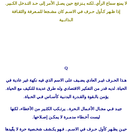
لا يمنع سماع الرأي..لكنه يـنزعج حين يصـل الأمر إلى حـد التـدخل الكـبير.
إذا ظـهر كـأول حـرف في الاسـم كان مشـجعا للمـعرفة والثقـافة
الـذاتــية
Q
هـذا الحـرف غيـر العادي يضـيف على الاسم الذي فيه نكهة غير عادية في
الحياة. لديه قدر من التفكير الاقتصادي وله طرق عديدة للتكيف مع الحياة.
يؤمن بالـقوة والقـدرة البدنـية كأسـاس فـي الحـياة.
جيـد فـي مجـال الأعـمال الـحرة.. يرتـكب الكثـير من الأخطاء، لكنها
ليست أخـطاء مدمـرة لا يمكـن إصـلاحها.
حيـن يظـهر كأول حـرف في الاسـم.. فـهو يكـشف شخـصية حرة لا يقّيدها