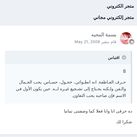
متجر الكتروني
متجر إلكتروني مجاني
بسمة المحبه
قام بنشر
May 21, 2008
اقتباس
B
حـرف العـاطفة. انه انطـوائي، خجـول، حسـاس. يحب الجـمال
والـفن ولـكنه يحـتاج إلى تشـجيع غيـره لــه. حين يكون الأول في
الاسم فإن صاحبه يحب التعاون.
ده حرفى انا وانا فعلا كما وصفتنى تماما
شكرا لك