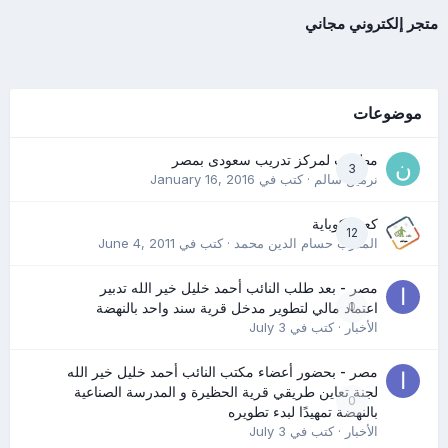
متجر إلكتروني مجاني
موضوعات
مطلوب لمركز تدريب سعودى بمصر
3
نرمين سالم
· كتب في
January 16, 2016
كعب كوباية
12
المدرب حسام الدين محمد
· كتب في
June 4, 2011
مصر - بعد طلب النائب أحمد خليل خير الله تدبير
0
اعتماد مالي لتطوير مدخل قرية سند واحد بالنهضة
الأخبار
· كتب في
July 3
مصر - بحضور أعضاء مكتب النائب أحمد خليل خير الله
لجنة تعاين طريقي قرية الحظيرة و المدرسة الصناعية
0
بالنهضة تمهيدًا لبدء تطويره
الأخبار
· كتب في
July 3