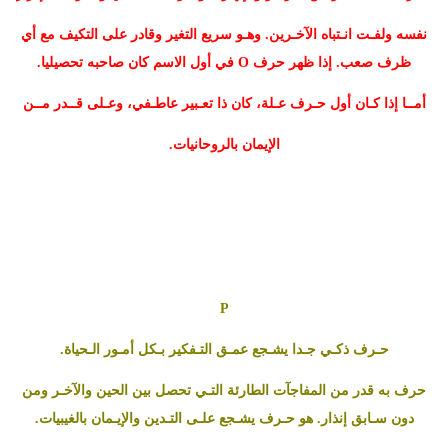
نفسه ولفـت انـتباه الآخـرين. وهـو سريع التغير وقادر على التكيف مع أي
ظرف صعب. إذا ظهر حرف O في أول الاسم كان صاحبه تحصيليا.
أمــا إذا كـان أول حـرف عـلة، كان ذا تعـبير عاطـفي، وعـلى قــدر مــن
الإيمان بالروحانيات.
P
حـرف ذكـي جـدا يشـجع عمـق التـفكير بـكل أمـور الـحياة.
حرف به قدر من المفاجآت الطارئة التـي تحصل بين الحين والآخـر ومن
دون سـابق إنذار. هو حـرف يشـجع علـى التـدين والإيـمان بالغيبيات.