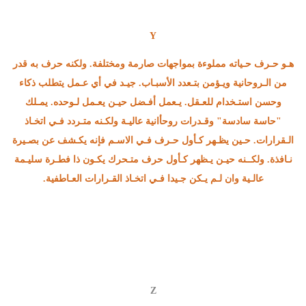
Y
هـو حـرف حـياته مملوءة بمواجهات صارمة ومختلفة. ولكنه حرف به قدر
من الـروحانية ويـؤمن بتـعدد الأسبـاب. جيـد في أي عـمل يتطلب ذكاء
وحسن استـخدام للعـقل. يـعمل أفـضل حيـن يعـمل لـوحده. يمـلك
"حاسة سادسة" وقـدرات روحأانية عاليـة ولكـنه متـردد فـي اتخـاذ
الـقرارات. حـين يظـهر كـأول حـرف فـي الاسـم فإنه يكـشف عن بصـيرة
نـافذة. ولكــنه حيـن يـظهر كـأول حرف متـحرك يكـون ذا فطـرة سليـمة
عالـية وان لـم يـكن جـيدا فـي اتخـاذ القـرارات العـاطفية.
Z