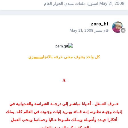
May 21, 2008
استورد ملفات
منتدى الحوار العام
zoro_hf
قام بنشر
May 21, 2008
كل واحد يشوف معنى حرفه بالانجلييييييييزي
A
حــرف العــقل.. أحـيانا مباشـر إلى درجــة الشراسة والعـدوانية في
إثـبات وجهـة نظـره، إنـه قــائد ويـريد إثبات وجـوده في العالم كله. يملك
أفكارا جيـدة وأصيـلة ويمـلك طمـوحا عـاليا وحمـاسا ويـحب العمل
والحركة ويكره الهـدوء والجلوس.