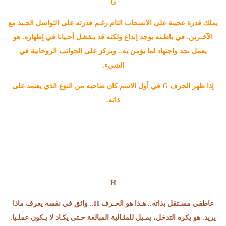
G
يملك قدرة عجيبة على الانسحاب التام رغـم قدرته على التواصل الجـيد مع
الآخـرين. في باطـنه يوجد إبداع ولكنه قد يـفشل أحـيانا في إظهاره. هو
يعمل بجد واجتهاد لما يؤمن به.. ويركز على الجوانب الروحانية في
الشيء.
إذا ظهر الحرف G في أول الاسم كان صاحبه من النوع الذي يعتمد على
ذاته.
H
عاطفي مسـتقل بذاته.. هـذا هو الحـرف H.. واثق في نفسه يعرف ماذا
يريد. هو يكره التدخل، يمـيل للمثـالية المبالغة حـتى يكـاد لا يـكون عملـيا.