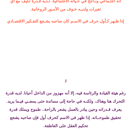
انه اجتـماعي ونـاجح في حـياته الاجتماعية. لـديه قـدرة تكيف مع أي
تغيرات ولديـه خـوف من الأمـور الروحانية.
إذا ظـهر كـأول حرف في الاسـم كان صاحبه يشـجع التفـكير الاقتصـادي
J
رغم هيئة القيادة والرئاسة فيه، إلا أنه مهزوز من الداخل أحيانا. لديه قدرة
التحرك هنا وهناك، ولكنـه في حاجة إلى مساندة حتى يمضـي فيـما يريد.
يعرف قـدراته وحين يبادر بالعمل يشعر بالراحة.. طموح ويملك قدرة
تحقيق طموحــاته. إذا ظهر في الاسم كحرف أول فإن صاحبه يشجع
تحكيم العقل على العاطفة.