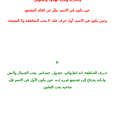
حين يكون في الاسم: يعبّّر عن القائد المشجع.
وحين يكون في الاسم: أول حرف علة: لا يحب المقاطعة ولا النصيحة.
B
حـرف العـاطفة. انه انطـوائي، خجـول، حسـاس. يحب الجـمال والـفن
ولـكنه يحـتاج إلى تشـجيع غيـره لــه. حين يكون الأول في الاسم فإن
صاحبه يحب التعاون.