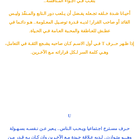
بتعـب فـي أجـواء المـنافسة..
أحيـانا شـدة خـلقه تجـعله يفـضل أن يـلعب دور الـتابع والمـنفّذ وليـس
القائد أو صاحب القرار! لديـه قـدرة توصـيل المعـلومة.. هـو دائـما في
عطـش للعـاطفة والمحـبة العـامة فـي الحـياة.
إذا ظـهر حــرف T فـي أول الاسـم كـان صاحبه يشـجع الثقـة في التعامل،
وهـي كلمة السر لـكل قراراته مـع الآخـرين.
U
حـرف مسـترخ اجـتماعيا ويـحـب الـناس.. يـعبر عـن نـفسـه بسـهـولة
وهـــو متـوازن.. لـديه عـلاقة جـيدة مـع الآخـرين وان كـان بـه قـدر مـن