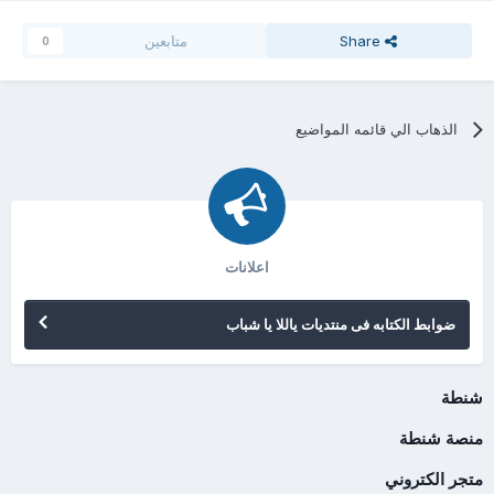
Share
متابعين
0
الذهاب الي قائمه المواضيع
اعلانات
ضوابط الكتابه فى منتديات ياللا يا شباب
شنطة
منصة شنطة
متجر الكتروني