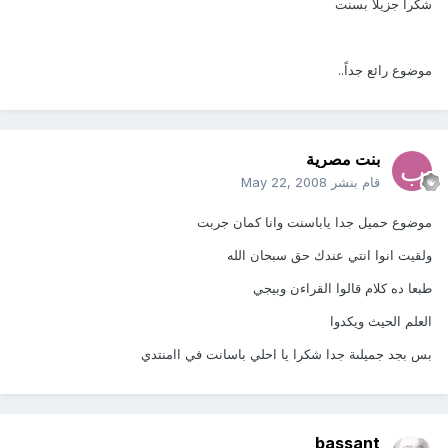
شكراً جزيلاً بسنت
موضوع رائع جداً..
بنت مصرية
قام بنشر
May 22, 2008
موضوع حميل جدا ياباسنت وانا كمان جربت
ولقيت انوا انتي عندك حق سبحان الله
طبعا ده كلام قالوا القراءن وبيجي
العلم الحيث ويكدوا
بس بجد جميلىة جدا شكرا يا احلي باسانت في اامنتدي
bassant