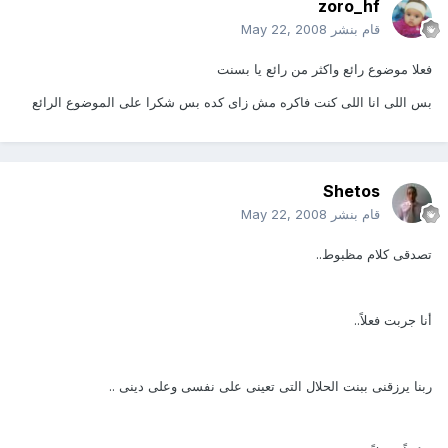
zoro_hf
قام بنشر
May 22, 2008
فعلا موضوع رائع واكثر من رائع يا بسنت
بس اللى انا اللى كنت فاكره مش زاى كده بس شكرا على الموضوع الرائع
Shetos
قام بنشر
May 22, 2008
تصدقى كلام مظبوط..
أنا جربت فعلاً..
ربنا يرزقنى ببنت الحلال التى تعينى على نفسى وعلى دينى ..