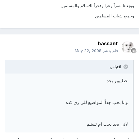
ويجعلنا نصراً وعزا وفخراً للاسلام والمسلمين
وجميع شباب المسلمين
bassant
قام بنشر
May 22, 2008
اقتباس
خطيييير بجد
وانا بحب جداً المواضيع للى زى كده
لانى بجد بحب ام تسنيم