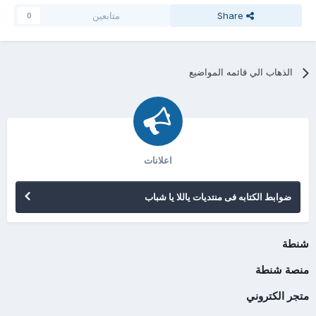
Share
متابعين
0
الذهاب الي قائمه المواضيع
اعلانات
ضوابط الكتابه فى منتديات ياللا يا شباب
شنطة
منصة شنطة
متجر الكتروني