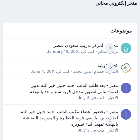
متجر إلكتروني مجاني
موضوعات
مطلوب لمركز تدريب سعودى بمصر
3
نرمين سالم
· كتب في
January 16, 2016
كعب كوباية
12
المدرب حسام الدين محمد
· كتب في
June 4, 2011
مصر - بعد طلب النائب أحمد خليل خير الله تدبير
0
اعتماد مالي لتطوير مدخل قرية سند واحد بالنهضة
الأخبار
· كتب في
July 3
مصر - بحضور أعضاء مكتب النائب أحمد خليل خير الله
لجنة تعاين طريقي قرية الحظيرة و المدرسة الصناعية
0
بالنهضة تمهيدًا لبدء تطويره
الأخبار
· كتب في
July 3