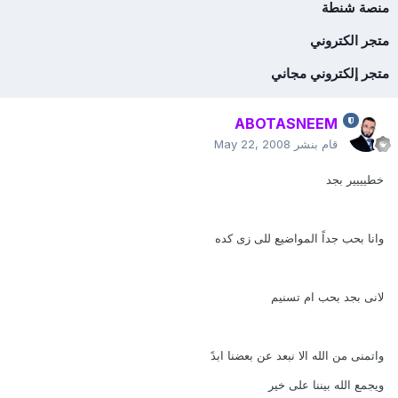
منصة شنطة
متجر الكتروني
متجر إلكتروني مجاني
ABOTASNEEM
قام بنشر
May 22, 2008
خطيييير بجد
وانا بحب جداً المواضيع للى زى كده
لانى بجد بحب ام تسنيم
واتمنى من الله الا نبعد عن بعضنا ابدً
ويجمع الله بيننا على خير