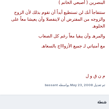
البنصرين ( أصبعي الخاتم )
ستتفاجأ أنك لن تستطيع أبداً أن تقوم بذلك لأن الزوج
والزوجه من المفترض أن لاينفصلا وأن يعيشا معاً على
الحلوهـ
والمرهـ وأن يبقيا معاً رغم كل الصعاب
مع أمنياتي لـ جميع الأزواااج بالسعاهـ
م ن ق و ل
تم تعديل
May 23, 2008
بواسطه bassant
شنطة