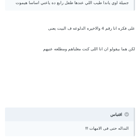
جميلة اوي ياندا طيب اللي عندها طفل رابع ده ياعني اساسا هيموت
على فكره انا رقم 4 والاخيره الدلوعه ف البيت يعنى
لكن هما بيقولو ان انا اللى كنت مغلباهم ومطلعه عنيهم
اقتباس
النداله حتى فى الامهات !!!