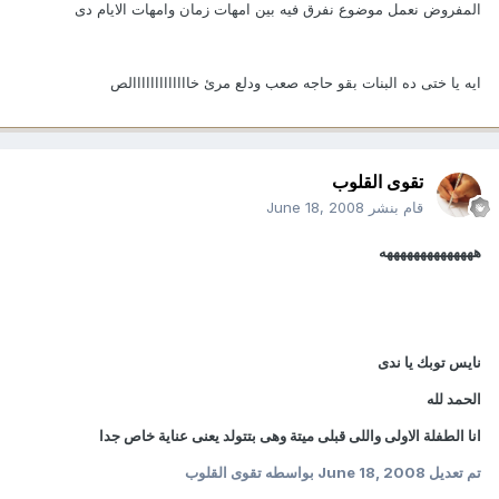
المفروض نعمل موضوع نفرق فيه بين امهات زمان وامهات الايام دى
ايه يا ختى ده البنات بقو حاجه صعب ودلع مرئ خااااااااااااالص
تقوى القلوب
قام بنشر
June 18, 2008
ههههههههههههههه
نايس توبك يا ندى
الحمد لله
انا الطفلة الاولى واللى قبلى ميتة وهى بتتولد يعنى عناية خاص جدا
تم تعديل
June 18, 2008
بواسطه تقوى القلوب