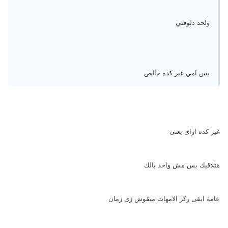
ولحد دلوقتي
بس امي غير كده خالص
غير كده ازاى يعنى
هتلاقيك بس مش واخد بالك
عامة ابقى ركز الامهات مبقوش زى زمان