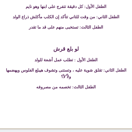
الطفل الأول: كل
دقيقة تتفرج على ابنها وهو نايم
الطفل الثاني: من وقت للتاني تتأكد إن الكلب
مأكلش ذراع الولد
الطفل الثالث: تستخبى منهم على قد ما تقدر
لو بلع قرش
الطفل الأول
:
تطلب عمل أشعة للولد
الطفل الثاني: تقلق شوية عليه ، وتستنى وتشوف هيبلع الفلوس
ويهضمها
ولاّ َ
لأ؟
الطفل الثالث: تخصمه من مصروفه