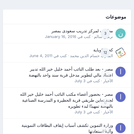
موضوعات
مطلوب لمركز تدريب سعودى بمصر
3
نرمين سالم
· كتب في
January 16, 2016
كعب كوباية
12
المدرب حسام الدين محمد
· كتب في
June 4, 2011
مصر - بعد طلب النائب أحمد خليل خير الله تدبير
0
اعتماد مالي لتطوير مدخل قرية سند واحد بالنهضة
الأخبار
· كتب في
July 3
مصر - بحضور أعضاء مكتب النائب أحمد خليل خير الله
لجنة تعاين طريقي قرية الحظيرة و المدرسة الصناعية
0
بالنهضة تمهيدًا لبدء تطويره
الأخبار
· كتب في
July 3
وزارة التموين تكشف أسباب إيقاف البطاقات التموينية
0
وآلية استعادتها