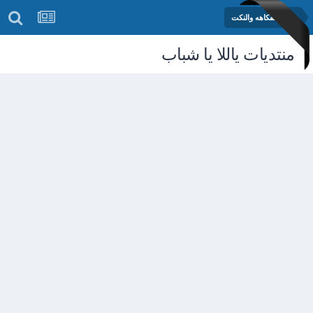
منتدى الفكاهه والنكت
منتديات ياللا يا شباب