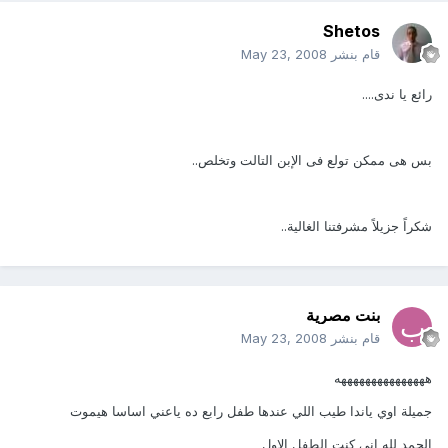
Shetos
قام بنشر
May 23, 2008
رائع يا ندى....
بس هى ممكن تولع فى الإبن التالت وتخلص..
شكراً جزيلاً مشرفتنا الغالية..
بنت مصرية
قام بنشر
May 23, 2008
هههههههههههههههه
جميلة اوي ياندا طيب اللي عندها طفل رابع ده ياعني اساسا هيموت
الحمد لله اني كنت الطفل الاول