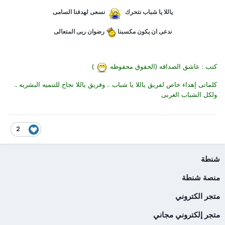
ياللا يا شباب نتحرك
نسعى لهدفنا السامى
ندعى ان يكون مكسبنا
رضوان ربى المتعالى
كتب : عاشق الصداقه (الحقوق محفوظه
)
كلماتى إهداء خاص لفريق ياللا يا شباب .. وفريق ياللا نجاح للتنميه البشريه ..
ولكل الشباب العربى
2
شنطة
منصة شنطة
متجر الكتروني
متجر إلكتروني مجاني