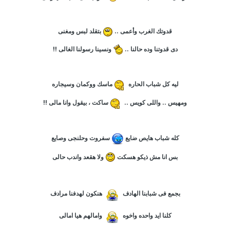
قدوتك الغرب وأعمى ..
بتقلد لبس ومغنى
دى قدوتنا وده حالنا ..
ونسينا رسولنا الغالى !!
ليه كل شباب الحاره
ماسك ووكمان وسيجاره
ومهيس .. واللى كويس ..
ساكت ، بيقول وانا مالى !!
كله شباب هايص ضايع
سفروت وحلنجى وصايع
بس انا مش ذيكو هسكت
ولا هقعد واندب حالى
بجمع فى شبابنا الهادف
هنكون لهدفنا مرادف
كلنا ايد واحده واخوه
وامالهم هيا امالى