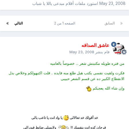
May 23, 2008
استورد ملفات
أقلام مبدعى ياللا يا شباب
السابق
الصفحه 1 من 2
التالي
عاشق الصداقه
قام بنشر
May 23, 2008
من فتره طويله مكتبتش شعر ... خصوصاً بالعاميه
فكرت ولقيت نفسى بكتب هبل طلع منه فايده .. قلت اكتبهولكم وخلاص بدل
الانقطاع الكبير ده عن قسم الشعر حبيبى
وإن شاء الله يعجبكم
خد أقولك خد تعالالى
يا واد انت يا تاعب بالى
فرحان كده انت بنفسك !!
ولابسلى ضابط فيدرالى