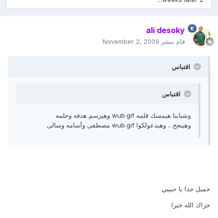
ali desoky
قام بنشر
November 2, 2009
اقتباس
اقتباس
وشبابنا هيمسك قلمه wub.gif وهيرسم هدفه وحلمه
وهينجح .. وهيدعولكوا wub.gif مصطفى وأسامه وسالى
جميل جدا يا حبيبي
جزاك الله خيرا