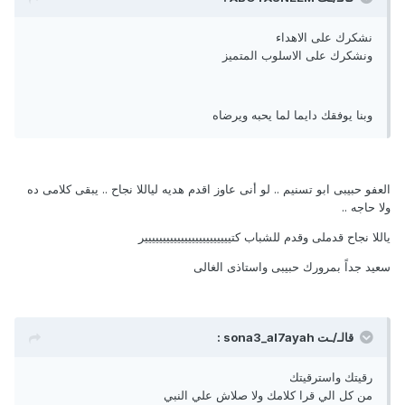
نشكرك على الاهداء
ونشكرك على الاسلوب المتميز
وبنا يوفقك دايما لما يحبه ويرضاه
العفو حبيبى ابو تسنيم .. لو أنى عاوز اقدم هديه لياللا نجاح .. يبقى كلامى ده
ولا حاجه ..
ياللا نجاح قدملى وقدم للشباب كتيييييييييييييييييييييييير
سعيد جداً بمرورك حبيبى واستاذى الغالى
قالـ/ـت sona3_al7ayah :
رقيتك واسترقيتك
من كل الي قرا كلامك ولا صلاش علي النبي