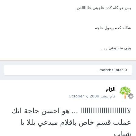
بس هو كله كده عاجبنى خااااالص
شكله كده بيقول حاجه
يجى منه يعنى , , ,
9 months later...
الرّام
قام بنشر
October 7, 2009
لااااااااااااااااااااااا ... هو احسن حاجة انك
عملت قسم خاص باقلام مبدعي يللا يا
شباب