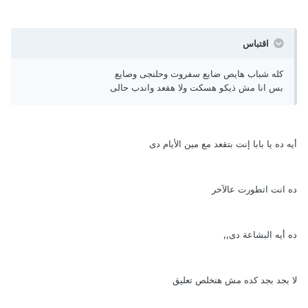
اقتباس
كله شباب هايص ضايع سفروت وحلنجى وصايع
بس انا مش ذيكو هسكت ولا هقعد واندب حالى
أيه ده يا بابا إنت بتقعد مع مين الأيام دى
ده انت اتطورت عالآخر
ده أيه البشاعة دى,,
لا بجد بجد كده مش هنخلص تعليق