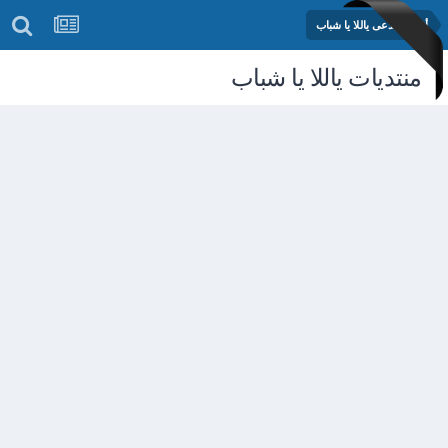
أقلام مبدعى ياللا يا شباب
منتديات ياللا يا شباب