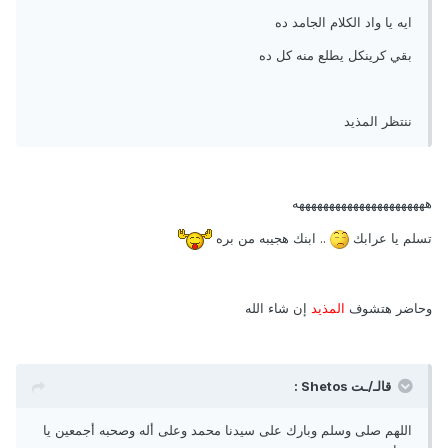
ايه يا واد الكلام الجامد ده
بقي كرينكل يطلع منه كل ده
ننتظر المذيد
ههههههههههههههههههههههه
تسلم يا عرابك
.. ابنك هجيبه من بره
وحاضر هتشوف
المذيد
إن شاء الله
قالـ/ـت Shetos :
اللهم صلى وسلم وبارك على سيدنا محمد وعلى أله وصحبه أجمعين يا