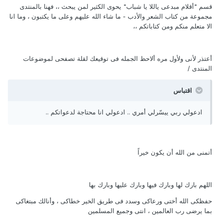
قسم "أقلام مبدعى ياللا يا شباب" يحوى الكثير لمن يبحث ،، فهنا بالمنتدى
مجموعة من كتاب الشعر والأدب - ما شاء الله عليهم وعلى ما يكتبون ، وما انا
الا متعلم منكم ومن كتاباتكم ،،
أعتذر لأنى ولأول مره ألاحظ الجمله فى توقيعك لقلة تصفحى لموضوعات
المنتدى /
اقتباس
ادعولي ربي ييسّرلي أمري .. ادعولي انا محتاجة لدعواتكم ..
أتمنى من الله أن يكون خيراً
اللهم بارك لها وبارك فيها وبارك عليها وبارك بها
حفظكى الله أختى ورعاكى وسدد فى طريق الخير خطاكى ، وأنالك مبتغاكى
بما يرضى رب العالمين ، انتى وجميع المسلمين