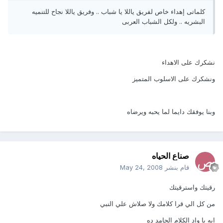
كلماتى إهداء خاص لفريق ياللا يا شباب .. وفريق ياللا نجاح للتنميه
البشريه .. ولكل الشباب العربى
نشكرك على الاهداء
ونشكرك على الاسلوب المتميز
وبنا يوفقك دايما لما يحبه ويرضاه
صناع الحياه
قام بنشر
May 24, 2008
رقيتك واسترقيتك
من كل الي قرا كلامك ولا صلاش علي النبي
ايه يا واد الكلام الجامد ده