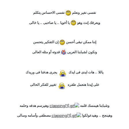
نفسى نغير ونعلم
نفسى الاحساس يتكلم
ويعرفك إنت وهو
يا أخويا .. يا صاحبى .. يا خالى
إننا ممكن نبقى أحسن
إن التفكير يتحسن
ونكون لشبابنا العربى
قدوته أو مثله العالى
ياللا .. هات ايدى فى ايدك
يجرى هدفنا فى وريدك
على إيدنا هنعمل طفره
تغيير للفكر الحالى
وشبابنا هيمسك قلمه
وهيرسم هدفه وحلمه
وهينجح .. وهيدعولكوا
مصطفى وأسامه وسالى