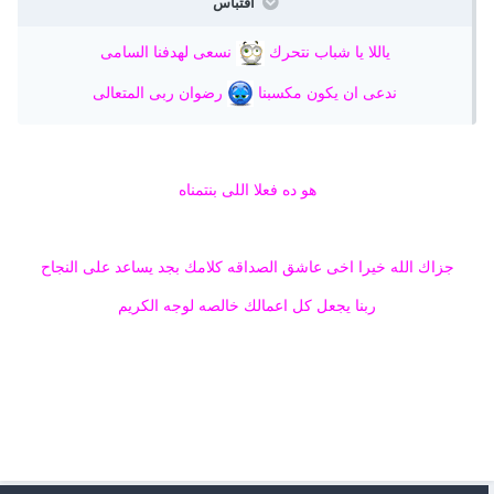
اقتباس
ياللا يا شباب نتحرك
نسعى لهدفنا السامى
ندعى ان يكون مكسبنا
رضوان ربى المتعالى
هو ده فعلا اللى بنتمناه
جزاك الله خيرا اخى عاشق الصداقه كلامك بجد يساعد على النجاح
ربنا يجعل كل اعمالك خالصه لوجه الكريم