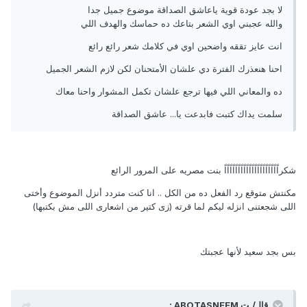
لا بجد عودة قوية ياعاشق الصداقة موضوع جميل جدا
والله عجبني اوي الشعر بتاعك ده حماسك والهدف اللي
انت عايز تققه واضحين اوي في كلامك شعر رائع رائع
احنا هنعذرك الفترة دي علشان الأمتحنان لكن لازم الشعر الجميل
ده والمعاني اللي فيها ترجع علشان تكمل المشوار واحنا معاك
سلمت يداك كتبت فابدعت يا... عاشق الصداقة
شكراًاًاًاًاًاًاًاًاًاًاًاًاًاًاًاًاًاًاًاً بنت مصريه على المرور الرائع
مكنتش متوقع رد الفعل ده من الكل .. انا كنت متردد أنزل الموضوع وأختى
اللى شجعتنى انزله ليكم لما قرته (زى كتير من اشعارى اللى مش بكتبها)
بس بجد سعيد لأنها عجبتك
قالـ/ـت ABOTASNEEM :