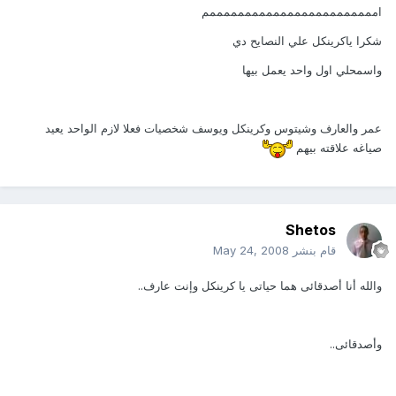
اممممممممممممممممممممممممم
شكرا ياكرينكل علي النصايح دي
واسمحلي اول واحد يعمل بيها
عمر والعارف وشيتوس وكرينكل ويوسف شخصيات فعلا لازم الواحد يعيد
صياغه علاقته بيهم
Shetos
قام بنشر
May 24, 2008
والله أنا أصدقائى هما حياتى يا كرينكل وإنت عارف..
وأصدقائى..