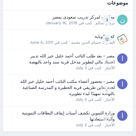
موضوعات
مطلوب لمركز تدريب سعودى بمصر
3
نرمين سالم
· كتب في
January 16, 2016
كعب كوباية
12
المدرب حسام الدين محمد
· كتب في
June 4, 2011
مصر - بعد طلب النائب أحمد خليل خير الله تدبير
0
اعتماد مالي لتطوير مدخل قرية سند واحد بالنهضة
الأخبار
· كتب في
July 3
مصر - بحضور أعضاء مكتب النائب أحمد خليل خير الله
لجنة تعاين طريقي قرية الحظيرة و المدرسة الصناعية
0
بالنهضة تمهيدًا لبدء تطويره
الأخبار
· كتب في
July 3
وزارة التموين تكشف أسباب إيقاف البطاقات التموينية
0
وآلية استعادتها
الأخبار
· كتب في
July 2