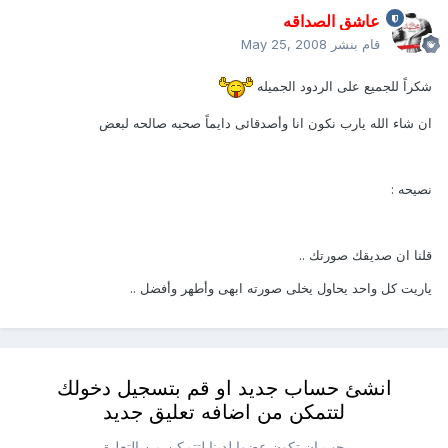
عاشق الصداقه
قام بنشر
May 25, 2008
شكراً للجميع على الردود الجميله
ان شاء الله يارب نكون انا وأصدقائى دايماً صحبه صالحه لبعض
نصيحه :
قلنا ان صديقك صورتك ..
ياريت كل واحد يحاول يخلى صورته ابهى وأطهر وأفضل ..
انشئ حساب جديد او قم بتسجيل دخولك
لتتمكن من اضافه تعليق جديد
يجب ان تكون عضوا لدينا لتتمكن من التعليق