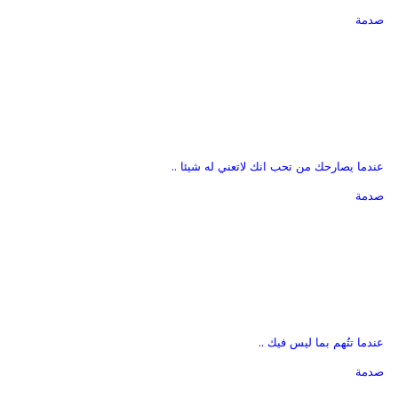
صدمة
عندما يصارحك من تحب انك لاتعني له شيئا ..
صدمة
عندما تتُهم بما ليس فيك ..
صدمة