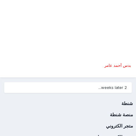
بدس أحمد عامر
2 weeks later...
شنطة
منصة شنطة
متجر الكتروني