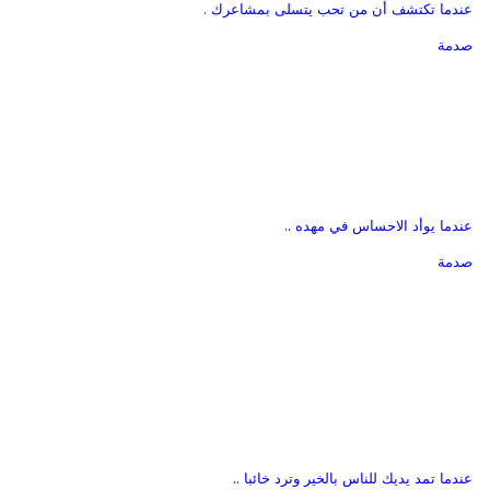
عندما تكتشف أن من تحب يتسلى بمشاعرك .
صدمة
عندما يوأد الاحساس في مهده ..
صدمة
عندما تمد يديك للناس بالخير وترد خائبا ..