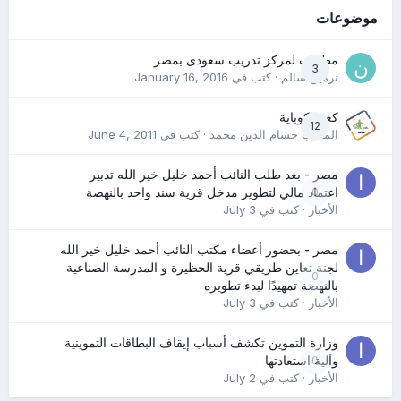
موضوعات
مطلوب لمركز تدريب سعودى بمصر
3
نرمين سالم
· كتب في
January 16, 2016
كعب كوباية
12
المدرب حسام الدين محمد
· كتب في
June 4, 2011
مصر - بعد طلب النائب أحمد خليل خير الله تدبير
0
اعتماد مالي لتطوير مدخل قرية سند واحد بالنهضة
الأخبار
· كتب في
July 3
مصر - بحضور أعضاء مكتب النائب أحمد خليل خير الله
لجنة تعاين طريقي قرية الحظيرة و المدرسة الصناعية
0
بالنهضة تمهيدًا لبدء تطويره
الأخبار
· كتب في
July 3
وزارة التموين تكشف أسباب إيقاف البطاقات التموينية
0
وآلية استعادتها
الأخبار
· كتب في
July 2