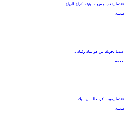
عندما يذهب جميع ما بنيته أدراج الرياح ..
صدمة
عندما يخونك من هو منك وفيك ..
صدمة
عندما يموت أقرب الناس اليك ..
صدمة