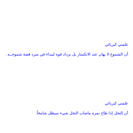
علمني كبريائي
أن الشموخ لا يهان عند الانكسار بل يزداد قوه ليبداء في سرد قصة شموخــه .
علمني كبريائي
أن إلنخل إذا طاح تمره ماصاب النخل شيء سيظل شامخاً.