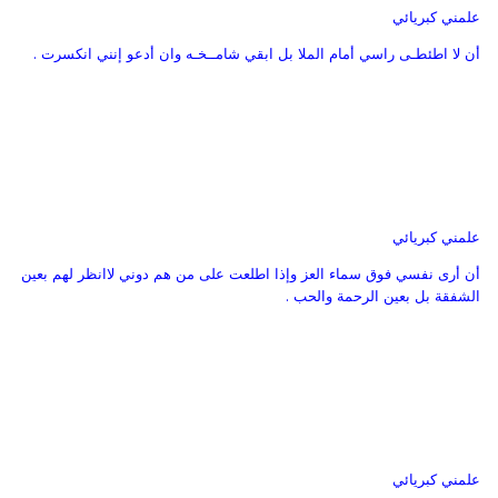
علمني كبريائي
أن لا اطئطـى راسي أمام الملا بل ابقي شامــخـه وان أدعو إنني انكسرت .
علمني كبريائي
أن أرى نفسي فوق سماء العز وإذا اطلعت على من هم دوني لاانظر لهم بعين
الشفقة بل بعين الرحمة والحب .
علمني كبريائي