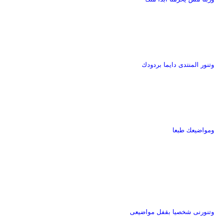
وتنور المنتدى دايما بردودك
ومواضيعك طبعا
وتنورنى شخصيا بقفل مواضيعى