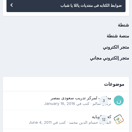
ضوابط الكتابه فى منتديات ياللا يا شباب
شنطة
منصة شنطة
متجر الكتروني
متجر إلكتروني مجاني
موضوعات
مطلوب لمركز تدريب سعودى بمصر
3
نرمين سالم
· كتب في
January 16, 2016
كعب كوباية
12
المدرب حسام الدين محمد
· كتب في
June 4, 2011