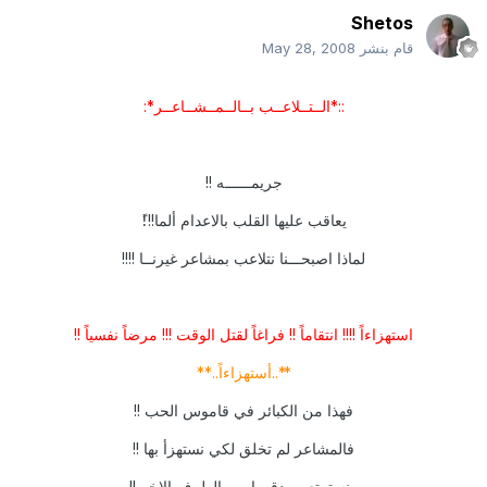
Shetos
قام بنشر
May 28, 2008
::*الــتــلاعــب بــالــمــشــاعــر*:
جريمــــــه !!
يعاقب عليها القلب بالاعدام ألما!!!ً
لماذا اصبحـــنا نتلاعب بمشاعر غيرنــا !!!!
استهزاءاً !!!!
انتقاماً !!
فراغاً لقتل الوقت !!!
مرضاً نفسياً !!
**..أستهزاءاً..**
فهذا من الكبائر في قاموس الحب !!
فالمشاعر لم تخلق لكي نستهزأ بها !!
ونستمتع بصدقهــا من الطرف الاخر !!