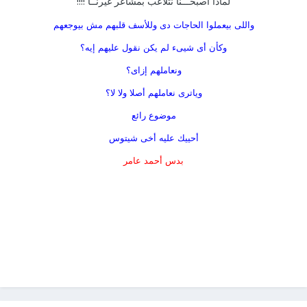
لماذا اصبحـــنا نتلاعب بمشاعر غيرنــا !!!!
واللى بيعملوا الحاجات دى وللأسف قلبهم مش بيوجعهم
وكأن أى شيىء لم يكن نقول عليهم إيه؟
ونعاملهم إزاى؟
وياترى نعاملهم أصلا ولا لا؟
موضوع رائع
أحييك عليه أخى شيتوس
بدس أحمد عامر