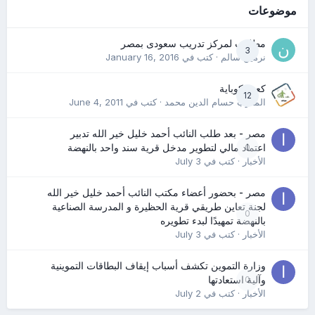
موضوعات
مطلوب لمركز تدريب سعودى بمصر
3
نرمين سالم
· كتب في
January 16, 2016
كعب كوباية
12
المدرب حسام الدين محمد
· كتب في
June 4, 2011
مصر - بعد طلب النائب أحمد خليل خير الله تدبير
0
اعتماد مالي لتطوير مدخل قرية سند واحد بالنهضة
الأخبار
· كتب في
July 3
مصر - بحضور أعضاء مكتب النائب أحمد خليل خير الله
لجنة تعاين طريقي قرية الحظيرة و المدرسة الصناعية
0
بالنهضة تمهيدًا لبدء تطويره
الأخبار
· كتب في
July 3
وزارة التموين تكشف أسباب إيقاف البطاقات التموينية
0
وآلية استعادتها
الأخبار
· كتب في
July 2