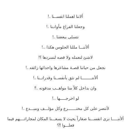
ألاننا اهملنا انفســنا ..!
وجعلنا الفراغ مأوانـنا ..!
نتسلى ببعضنا ..!
ألأننـــا مللنا الجلوس هكذا ...!
لاشئ لنعمله ولا قصه لنسردها ؟!
نجعل من حياتنا قصـة مشاعرها واحداثها زائفه ..!
ألأننـــــــــا لم نثق بأنفســنا وقدراتــنا ..!
وان بداخل كلاً منا مواهــب مدفونه ..!!
لو اخرجـــــها ...!
لأنتصر على كل مختـــــــرع وكل مؤلـــف ومبـــدع ..!
ألأننـــــا نرى انفســـنا صغاراً بحيث لا يسعـــنا المكان لمجاراتــــهم فيما
فعلـــوا !!؟