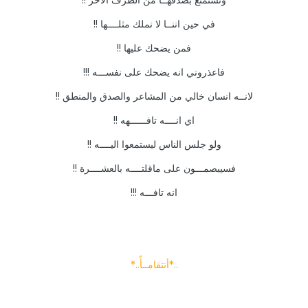
في حين اننــا لا نملك مثلــــها !!
فمن يضحك عليها !!
فاعذروني انه يضحك على نفســـه !!!
لانــه انسان خالي من المشاعر والصدق والمنطق !!
اي انــــه تافــــــهه !!
ولو جلس الناس ليستمعوا اليــــه !!
فسيبصمـــون على ماقلتــــه بالعشــــرة !!
انه تافـــه !!!
..*أنتقامــأً..*