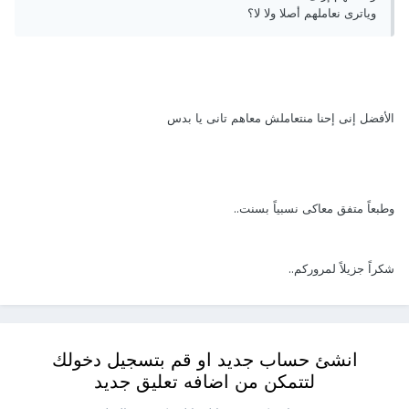
وياترى نعاملهم أصلا ولا لا؟
الأفضل إنى إحنا منتعاملش معاهم تانى يا بدس
وطبعاً متفق معاكى نسبياً بسنت..
شكراً جزيلاً لمروركم..
انشئ حساب جديد او قم بتسجيل دخولك
لتتمكن من اضافه تعليق جديد