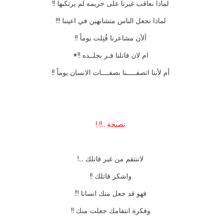
لماذا نعاقب غيرنا على جريمه لم يرتكبها !!
لماذا نجعل الناس متشابهين في اعيننا !!!
ألأن مشاعرنا قُتِلت يوماً !!
ام لان قاتلنا فـر بجلــده !!*
أم لأننا اتصفـــــنا بصفــــات الانسان يوماً !!
نصيحة ..!! !
لاتنتقم من غير قاتلك ...!
واشكر قاتلك !!
فهو قد جعل منك انسانا !!ً
وفكرة انتقامك جعلت منك !!