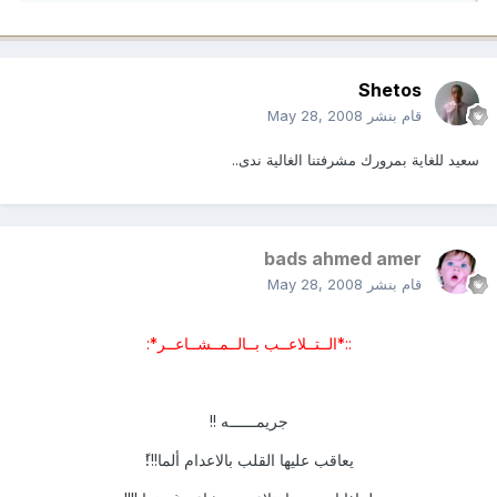
Shetos
قام بنشر
May 28, 2008
سعيد للغاية بمرورك مشرفتنا الغالية ندى..
bads ahmed amer
قام بنشر
May 28, 2008
::*الــتــلاعــب بــالــمــشــاعــر*:
جريمــــــه !!
يعاقب عليها القلب بالاعدام ألما!!!ً