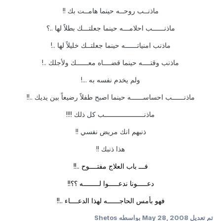
ماذنــب روحــه حينما هامــت بك !!
ماذنــــــب احلامـــه حينما جعلتـــك بطلاً لها ..؟
ماذنب امنياتــــــه حينما جعلتــك خليلاً لها ..!
ماذنب وقتــــه حينما قضــــاه معــــــك ولأجلك ..!
ولم يخدم نفسه به ...!
ماذنــــــب احساســــــه حينما اصبح طفلاً رضيعاً بين يديك ..!!
ماذنــــــــــــــــــــب كل ذلك !!!!
ذنبهم انك مريض نفسي !!
هذا ذنبك !!
فـــ باب العلاج مفتــــوح ..!!
دعـــــونا ندعـــــوا لــــــــه ؟؟!!
فهو بأمس الحاجــــــه لهذا الدعــــاء ..!!
تم تعديل
May 28, 2008
بواسطه Shetos