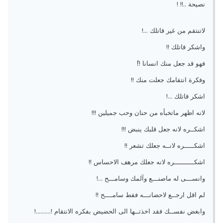
نصيحة ..!! !
لاتنتقم من غير قاتلك ...!
واشكر قاتلك !!
فهو قد جعل منك انسانا !!ً
وفكرة انتقامك جعلت منك !!
اشكر قاتلك ...!
لانه اظهر ماتخبأه من حنان وحب جميلين !!!
اشكــره لانه جعل قلبك ينبض !!!
اشكـــــره لانــه جعلك تشعر !!
اشكــــــــــره لانه جعلك مرهف الاحساس !!
وانســـى له ماصنـــع وآلمك وسامـــح ...!
لم اقل ارجــع لاحضانـــه فقط سامــــح !!
وابغض نفســك فقد اخذتــها الى الحضيض بفكره الانتقام !..........!