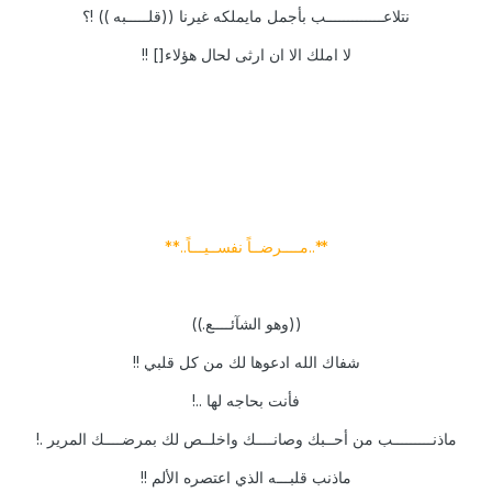
نتلاعـــــــــــــب بأجمل مايملكه غيرنا ((قلـــــبه )) !؟
لا املك الا ان ارثى لحال هؤلاء[] !!
**..مــــرضــاً نفســيـــاً..**
((وهو الشآئــــع.))
شفاك الله ادعوها لك من كل قلبي !!
فأنت بحاجه لها ..!
ماذنـــــــــب من أحــبك وصانــــك واخلــص لك بمرضــــك المرير .!
ماذنب قلبـــه الذي اعتصره الألم !!