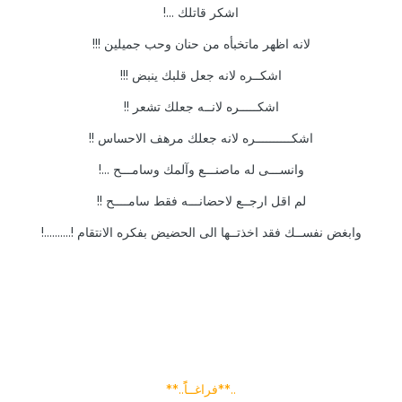
اشكر قاتلك ...!
لانه اظهر ماتخبأه من حنان وحب جميلين !!!
اشكــره لانه جعل قلبك ينبض !!!
اشكـــــره لانــه جعلك تشعر !!
اشكــــــــــره لانه جعلك مرهف الاحساس !!
وانســـى له ماصنـــع وآلمك وسامـــح ...!
لم اقل ارجــع لاحضانـــه فقط سامــــح !!
وابغض نفســك فقد اخذتــها الى الحضيض بفكره الانتقام !..........!
..**فراغــاًً..**