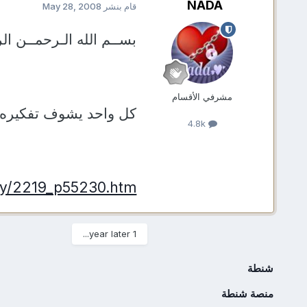
NADA
قام بنشر
May 28, 2008
بســم الله الـرحمــن الر
مشرفي الأقسام
كل واحد يشوف تفكيره هيو
4.8k
ry/2219_p55230.htm
1 year later...
شنطة
منصة شنطة