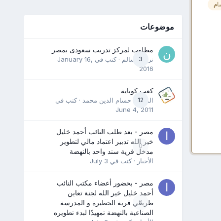
ام
موضوعات
مطلوب لمركز تدريب سعودى بمصر
3
نرمين سالم
· كتب في
January 16,
2016
كعب كوباية
12
المدرب حسام الدين محمد
· كتب في
June 4, 2011
مصر - بعد طلب النائب أحمد خليل
خير الله تدبير اعتماد مالي لتطوير
0
مدخل قرية سند واحد بالنهضة
الأخبار
· كتب في
July 3
مصر - بحضور أعضاء مكتب النائب
أحمد خليل خير الله لجنة تعاين
0
طريقي قرية الحظيرة و المدرسة
الصناعية بالنهضة تمهيدًا لبدء تطويره