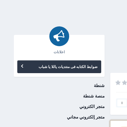
اعلانات
ضوابط الكتابه فى منتديات ياللا يا شباب
شنطة
منصة شنطة
0
متجر الكتروني
متجر إلكتروني مجاني