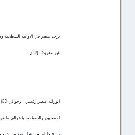
نزف صغير في الأوعية السطحية و
غير معروف إلا أن
الوراثة عنصر رئيسي . وحوالي 60إلى 80 في المائة من
المصابين والمصابات بالدوالي والعرو
تاريخ عائلي من هذا النوع من جانب 