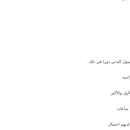
مول البدني دورا في ذلك .
احية
أول والأكثر
ي ساعات
ديهم احتمال