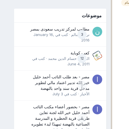
ام
موضوعات
مطلوب لمركز تدريب سعودى بمصر
3
نرمين سالم
· كتب في
January 16,
2016
كعب كوباية
12
المدرب حسام الدين محمد
· كتب في
June 4, 2011
مصر - بعد طلب النائب أحمد خليل
خير الله تدبير اعتماد مالي لتطوير
0
مدخل قرية سند واحد بالنهضة
الأخبار
· كتب في
July 3
مصر - بحضور أعضاء مكتب النائب
أحمد خليل خير الله لجنة تعاين
0
طريقي قرية الحظيرة و المدرسة
الصناعية بالنهضة تمهيدًا لبدء تطويره