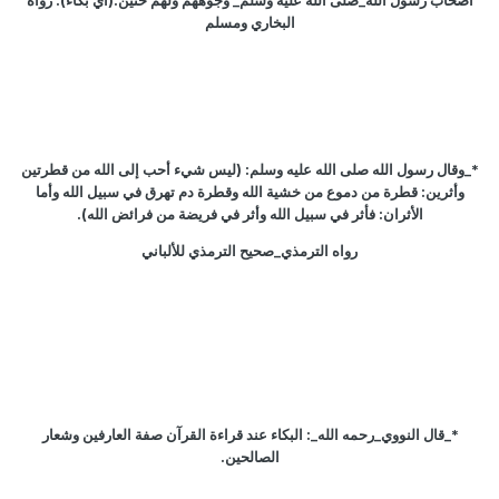
أصحاب رسول الله_صلى الله عليه وسلم_ وجوههم ولهم خنين.(أي بكاء). رواه
البخاري ومسلم
*_وقال رسول الله صلى الله عليه وسلم: (ليس شيء أحب إلى الله من قطرتين
وأثرين: قطرة من دموع من خشية الله وقطرة دم تهرق في سبيل الله وأما
الأثران: فأثر في سبيل الله وأثر في فريضة من فرائض الله).
رواه الترمذي_صحيح الترمذي للألباني
*_قال النووي_رحمه الله_: البكاء عند قراءة القرآن صفة العارفين وشعار
الصالحين.