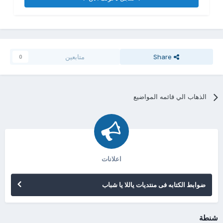
Share
متابعين
0
الذهاب الي قائمه المواضيع
اعلانات
ضوابط الكتابه فى منتديات ياللا يا شباب
شنطة