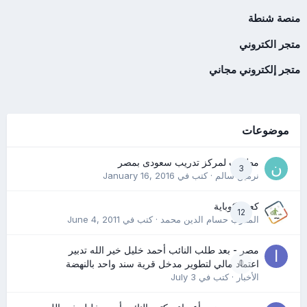
منصة شنطة
متجر الكتروني
متجر إلكتروني مجاني
موضوعات
مطلوب لمركز تدريب سعودى بمصر
3
نرمين سالم
· كتب في
January 16, 2016
كعب كوباية
12
المدرب حسام الدين محمد
· كتب في
June 4, 2011
مصر - بعد طلب النائب أحمد خليل خير الله تدبير
0
اعتماد مالي لتطوير مدخل قرية سند واحد بالنهضة
الأخبار
· كتب في
July 3