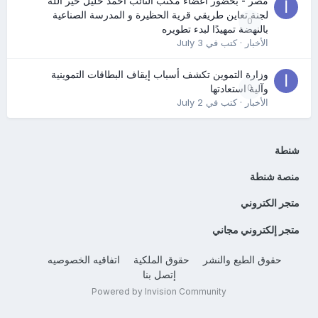
مصر - بحضور أعضاء مكتب النائب أحمد خليل خير الله
لجنة تعاين طريقي قرية الحظيرة و المدرسة الصناعية
0
بالنهضة تمهيدًا لبدء تطويره
الأخبار
· كتب في
July 3
وزارة التموين تكشف أسباب إيقاف البطاقات التموينية
0
وآلية استعادتها
الأخبار
· كتب في
July 2
شنطة
منصة شنطة
متجر الكتروني
متجر إلكتروني مجاني
حقوق الطبع والنشر
حقوق الملكية
اتفاقيه الخصوصيه
إتصل بنا
Powered by Invision Community