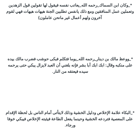
*_وكان ابن السماك_رحمه الله_يعاتب نفسه فيقول لها تقولين قول الزهدين
وتعملين عمل المنافقين ومع ذلك يانفس تطلبين الجنة هيهات هيهات فهي لقوم
آخرون ولهم أعمال غير مانحن عاملون)
*_ووعظ مالك بن دينار_رحمه الله_يوما فتكلم فبكى حوشب فضرب مالك بيده
على منكبه وقال: ابك ابك أبا بشر فإنه بلغني أن العبد لايزال يبكي حتى يرحمه
سيده فيعتقه من النار.
*_البكاء علامة الإخلاص ودليل الخشية وذلك لايتأتى أمام الناس بل لحظة الإقدام
على المعصية فتردعه الخشية وحينما يفعل الطاعة فيثبته الإخلاص فيبكي خوفا
ورجاء.