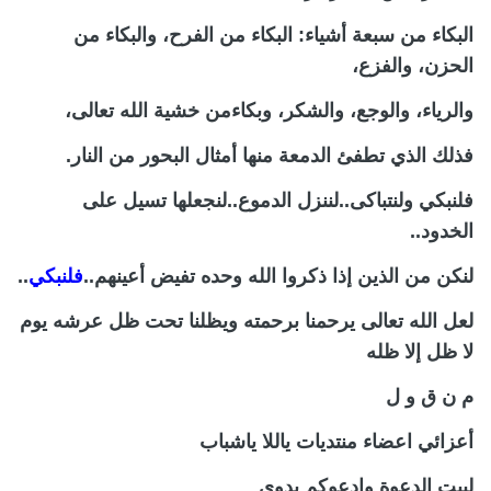
البكاء من سبعة أشياء: البكاء من الفرح، والبكاء من
الحزن، والفزع،
والرياء، والوجع، والشكر،
وبكاءمن خشية الله تعالى،
فذلك الذي تطفئ الدمعة منها أمثال
البحور من النار.
فلنبكي ولنتباكى..لننزل الدموع..لنجعلها تسيل على
الخدود..
لنكن من الذين إذا ذكروا الله وحده تفيض أعينهم..
فلنبكي
..
لعل الله تعالى يرحمنا برحمته ويظلنا تحت ظل عرشه يوم
لا ظل إلا ظله
م ن ق و ل
أعزائي اعضاء منتديات ياللا ياشباب
لبيت الدعوة وادعوكم بدوي