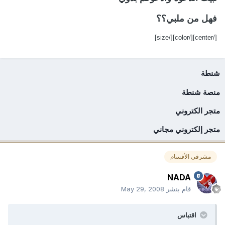
فهل من ملبي؟؟
[/size]
[/color]
[/center]
شنطة
منصة شنطة
متجر الكتروني
متجر إلكتروني مجاني
مشرفي الأقسام
NADA
قام بنشر
May 29, 2008
اقتباس