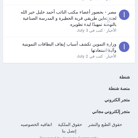
مصر - بحضور أعضاء مكتب النائب أحمد خليل خير الله
لجنة تعاين طريقي قرية الحظيرة و المدرسة الصناعية
0
بالنهضة تمهيدًا لبدء تطويره
الأخبار
· كتب في
July 3
وزارة التموين تكشف أسباب إيقاف البطاقات التموينية
0
وآلية استعادتها
الأخبار
· كتب في
July 2
شنطة
منصة شنطة
متجر الكتروني
متجر إلكتروني مجاني
حقوق الطبع والنشر
حقوق الملكية
اتفاقيه الخصوصيه
إتصل بنا