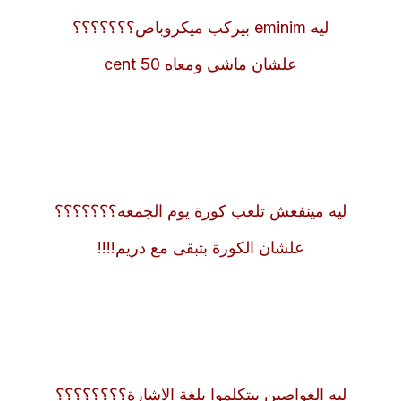
ليه eminim بيركب ميكروباص؟؟؟؟؟؟؟
علشان ماشي ومعاه 50 cent
ليه مينفعش تلعب كورة يوم الجمعه؟؟؟؟؟؟؟
علشان الكورة بتبقى مع دريم!!!!
ليه الغواصين بيتكلموا بلغة الاشارة؟؟؟؟؟؟؟؟