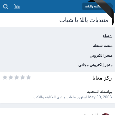
منتدى الفكاهه والنكت
منتديات ياللا يا شباب
شنطة
منصة شنطة
متجر الكتروني
متجر إلكتروني مجاني
ركز معايا
بواسطه
المتحدية
May 30, 2008
استورد ملفات
منتدى الفكاهه والنكت