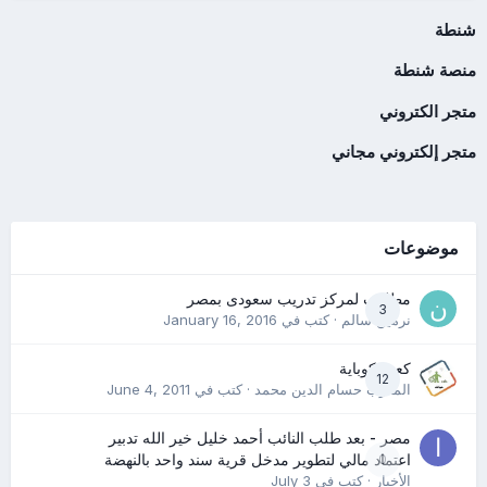
شنطة
منصة شنطة
متجر الكتروني
متجر إلكتروني مجاني
موضوعات
مطلوب لمركز تدريب سعودى بمصر
3
نرمين سالم
· كتب في
January 16, 2016
كعب كوباية
12
المدرب حسام الدين محمد
· كتب في
June 4, 2011
مصر - بعد طلب النائب أحمد خليل خير الله تدبير
0
اعتماد مالي لتطوير مدخل قرية سند واحد بالنهضة
الأخبار
· كتب في
July 3