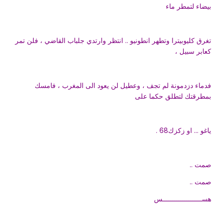
بيضاء لتمطر ماء
تغرق كليوبيترا وتطهر انطونيو .. انتظر وارتدي جلباب القاضي ، فلن تمر
كعابر سبيل ،
فدماء دزدمونة لم تجف ، وعطيل لن يعود الى المغرب ، فامسك
بمطرقتك لتطلق حكما على
ياغو ... او زكزك68 .
صمت ..
صمت ..
هســــــــــــــــــــس