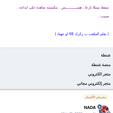
سقط ممثلا بارعا ، هســـــــــــس .. مكنسته شاهدة على ابداعه ..
صمت ..
( بقلم الملقب ب زكزك 68 او جهباذ )
شنطة
منصة شنطة
متجر الكتروني
متجر إلكتروني مجاني
مشرفي الأقسام
NADA