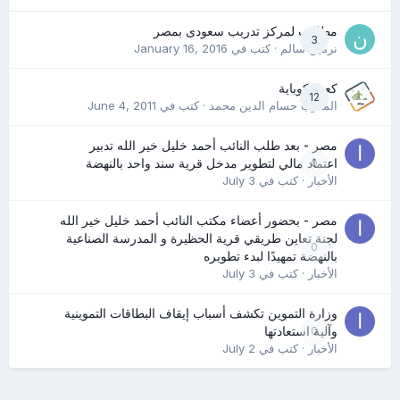
مطلوب لمركز تدريب سعودى بمصر
3
نرمين سالم
· كتب في
January 16, 2016
كعب كوباية
12
المدرب حسام الدين محمد
· كتب في
June 4, 2011
مصر - بعد طلب النائب أحمد خليل خير الله تدبير
0
اعتماد مالي لتطوير مدخل قرية سند واحد بالنهضة
الأخبار
· كتب في
July 3
مصر - بحضور أعضاء مكتب النائب أحمد خليل خير الله
لجنة تعاين طريقي قرية الحظيرة و المدرسة الصناعية
0
بالنهضة تمهيدًا لبدء تطويره
الأخبار
· كتب في
July 3
وزارة التموين تكشف أسباب إيقاف البطاقات التموينية
0
وآلية استعادتها
الأخبار
· كتب في
July 2