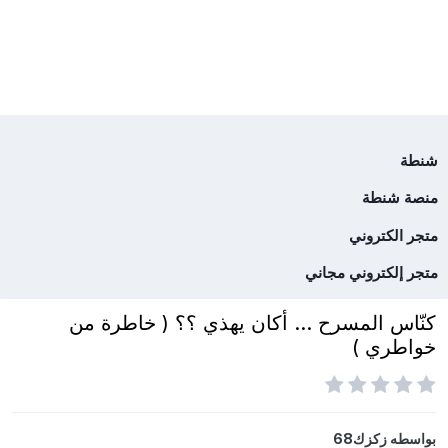
شنطة
منصة شنطة
متجر الكتروني
متجر إلكتروني مجاني
كنّاس المسرح ... أكان يهذي ؟؟ ( خاطرة من
خواطري )
بواسطه
زكزك68