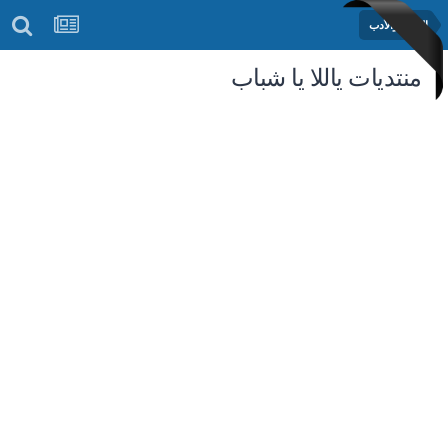
الشعر والأدب
منتديات ياللا يا شباب