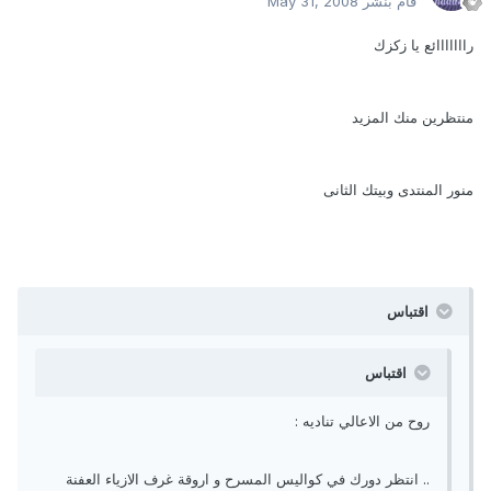
قام بنشر
May 31, 2008
رااااااائع يا زكزك
منتظرين منك المزيد
منور المنتدى وبيتك الثانى
اقتباس
اقتباس
روح من الاعالي تناديه :
.. انتظر دورك في كواليس المسرح و اروقة غرف الازياء العفنة