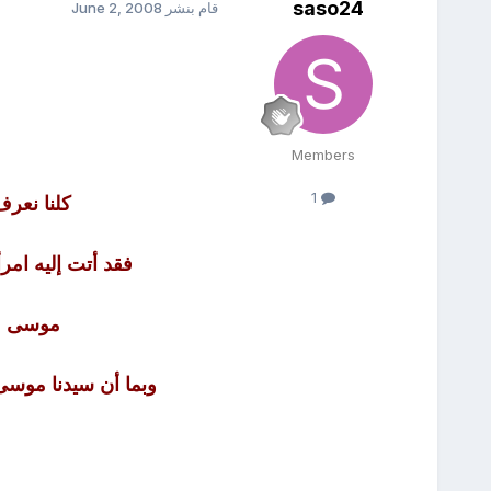
saso24
قام بنشر
June 2, 2008
Members
1
كلنا نعرف
فقد أتت إليه امر
موسى علي
وبما أن سيدنا موسى 