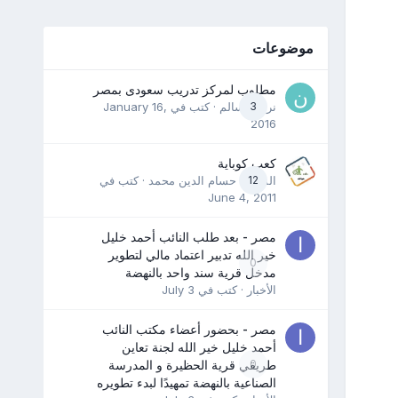
موضوعات
مطلوب لمركز تدريب سعودى بمصر
3
نرمين سالم
· كتب في
January 16,
2016
كعب كوباية
12
المدرب حسام الدين محمد
· كتب في
June 4, 2011
مصر - بعد طلب النائب أحمد خليل
خير الله تدبير اعتماد مالي لتطوير
0
مدخل قرية سند واحد بالنهضة
الأخبار
· كتب في
July 3
مصر - بحضور أعضاء مكتب النائب
أحمد خليل خير الله لجنة تعاين
0
طريقي قرية الحظيرة و المدرسة
الصناعية بالنهضة تمهيدًا لبدء تطويره