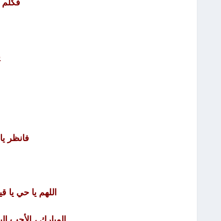
فكلم س
ي
فانظر يا
اللهم يا حي يا ق
المبارك ، الأحب إل