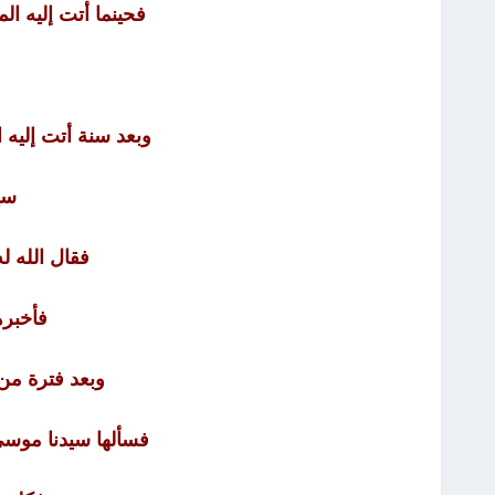
فحينما أتت إليه ال
وبعد سنة أتت إليه ا
سي
فقال الله ل
فأخبره
وبعد فترة من
فسألها سيدنا موسى