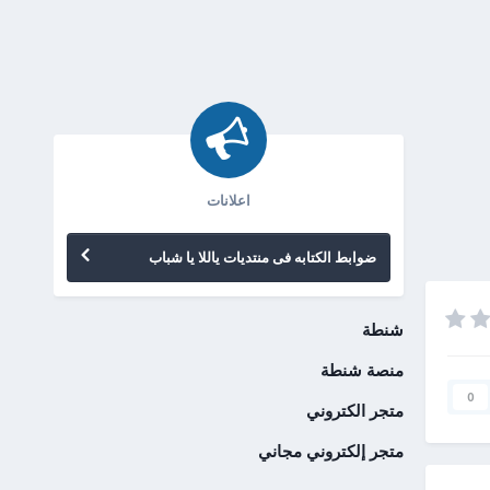
اعلانات
ضوابط الكتابه فى منتديات ياللا يا شباب
شنطة
منصة شنطة
0
متجر الكتروني
متجر إلكتروني مجاني