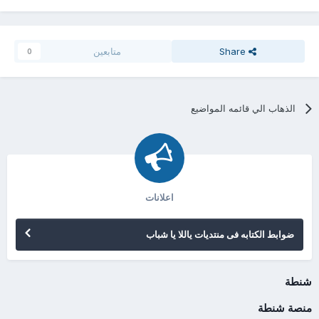
Share
متابعين
0
الذهاب الي قائمه المواضيع
اعلانات
ضوابط الكتابه فى منتديات ياللا يا شباب
شنطة
منصة شنطة