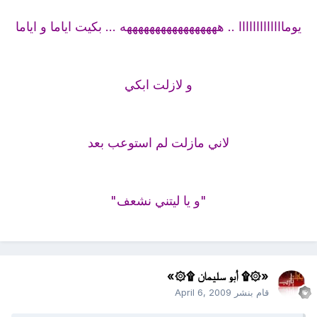
يومااااااااااااا .. هههههههههههههههههه ... بكيت اياما و اياما
و لازلت ابكي
لاني مازلت لم استوعب بعد
"و يا ليتني نشعف"
«۞۩ أبو سليمان ۩۞»
قام بنشر
April 6, 2009