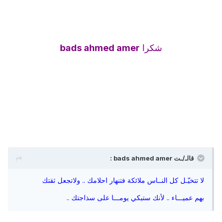
شكرا
bads ahmed amer
قالـ/ـت bads ahmed amer :
لا تتخيّـل كل النــاس ملائكة فتنهار احلامك .. ولاتجعل ثقتك
بهم عميـــاء .. لأنك ستبكي يومـــا على سذاجتك ..