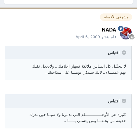
مشرفي الأقسام
NADA
قام بنشر
April 6, 2009
اقتباس
لا تتخيّـل كل النــاس ملائكة فتنهار احلامك .. ولاتجعل ثقتك
بهم عميـــاء .. لأنك ستبكي يومـــا على سذاجتك ..
اقتباس
كثيرة هي الأوهــــــــــــــام التي تدمرنا ولا سيما حين ندرك
حقيقة من يحبنـــا ومن يتسلى بنــــا ..