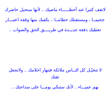
لاتقف كثيرا عند أخطــــــاء ماضيك .. لأنها ستحيل حاضرك
جحيمــا ، ومستقبلك حطامــا .. يكفيك منها وقفة اعتبـــار
تعطيك دفعة جديــدة في طريــــق الحق والصواب ..
لا تتخيّـل كل النــاس ملائكة فتنهار احلامك .. ولاتجعل
ثقتك
بهم عميـــاء .. لأنك ستبكي يومـــا على سذاجتك ..