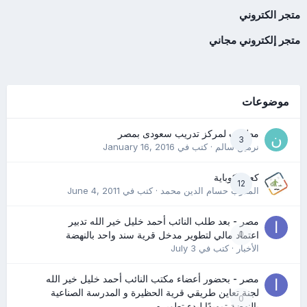
متجر الكتروني
متجر إلكتروني مجاني
موضوعات
مطلوب لمركز تدريب سعودى بمصر
3
نرمين سالم
· كتب في
January 16, 2016
كعب كوباية
12
المدرب حسام الدين محمد
· كتب في
June 4, 2011
مصر - بعد طلب النائب أحمد خليل خير الله تدبير
0
اعتماد مالي لتطوير مدخل قرية سند واحد بالنهضة
الأخبار
· كتب في
July 3
مصر - بحضور أعضاء مكتب النائب أحمد خليل خير الله
لجنة تعاين طريقي قرية الحظيرة و المدرسة الصناعية
0
بالنهضة تمهيدًا لبدء تطويره