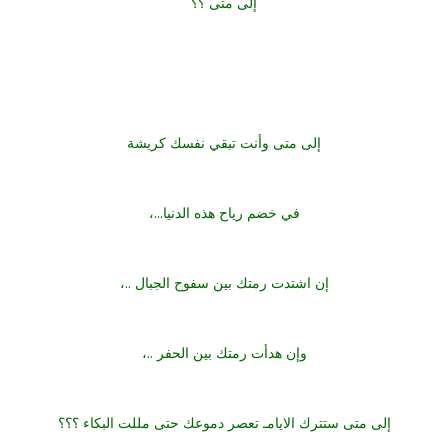
إلى متى ؟؟
إلى متى وأنت تبقي نفسك كريشة
في خضم رياح هذه الدنيا...،
إن اشتدت رمتك بين سفوح الجبال ..،
وإن هدأت رمتك بين الحفر ..،
إلى متى ستترك الايامـ تعصر دموعك حتى مللت البكاء ؟؟؟