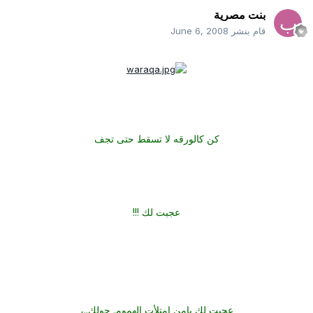
بنت مصرية
قام بنشر
June 6, 2008
كن كالورقه لا تسقط حتى تجف
عجبت لك !!!
عجبت لك يامن امتلأت الهمومـ حولك..،