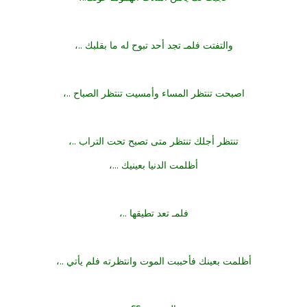
والتفتت فلمـ تجد أحد تبوح له ما بقلبك ..،
اصبحت تنتظر المساء وأمسيت تنتظر الصباح ..،
تنتظر أجلك تنتظر متى تصبح تحت التراب ..،
أظلمت الدنيا بعينيك ...،
فلمـ تعد تطيقها ..،
أظلمت بعينك فأحببت الموت وانتظرته فلم يأتي ..،