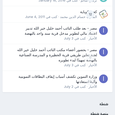
نرمين سالم
· كتب في
January 16, 2016
كعب كوباية
12
المدرب حسام الدين محمد
· كتب في
June 4, 2011
مصر - بعد طلب النائب أحمد خليل خير الله تدبير
0
اعتماد مالي لتطوير مدخل قرية سند واحد بالنهضة
الأخبار
· كتب في
July 3
مصر - بحضور أعضاء مكتب النائب أحمد خليل خير الله
لجنة تعاين طريقي قرية الحظيرة و المدرسة الصناعية
0
بالنهضة تمهيدًا لبدء تطويره
الأخبار
· كتب في
July 3
وزارة التموين تكشف أسباب إيقاف البطاقات التموينية
0
وآلية استعادتها
الأخبار
· كتب في
July 2
شنطة
منصة شنطة