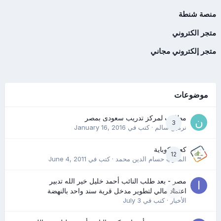
منصة شنطة
متجر الكتروني
متجر إلكتروني مجاني
موضوعات
مطلوب لمركز تدريب سعودى بمصر
3
نرمين سالم
· كتب في
January 16, 2016
كعب كوباية
12
المدرب حسام الدين محمد
· كتب في
June 4, 2011
مصر - بعد طلب النائب أحمد خليل خير الله تدبير
0
اعتماد مالي لتطوير مدخل قرية سند واحد بالنهضة
الأخبار
· كتب في
July 3