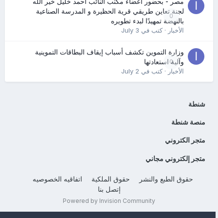
مصر - بحضور أعضاء مكتب النائب أحمد خليل خير الله
لجنة تعاين طريقي قرية الحظيرة و المدرسة الصناعية
0
بالنهضة تمهيدًا لبدء تطويره
الأخبار
· كتب في
July 3
وزارة التموين تكشف أسباب إيقاف البطاقات التموينية
0
وآلية استعادتها
الأخبار
· كتب في
July 2
شنطة
منصة شنطة
متجر الكتروني
متجر إلكتروني مجاني
حقوق الطبع والنشر
حقوق الملكية
اتفاقيه الخصوصيه
إتصل بنا
Powered by Invision Community