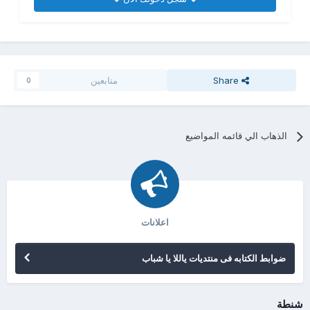
Share
متابعين
0
الذهاب الي قائمه المواضيع
اعلانات
ضوابط الكتابه فى منتديات ياللا يا شباب
شنطة