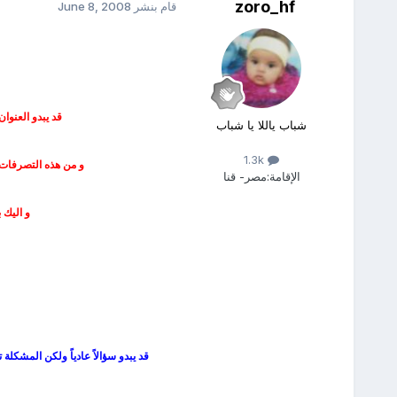
zoro_hf
قام بنشر
June 8, 2008
قد يبدو العنوا
شباب ياللا يا شباب
1.3k
و من هذه التصرفات اس
الإقامة:
مصر- قنا
و اليك 
قد يبدو سؤالاً عادياً ولكن المشكل