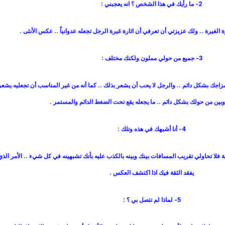
2- ما رأيك في هذا الشخص ؟ انه يعجبني :
الغيرة .. ولك عزيزتي أن تعرفي أن اثارة غيرة الرجل تجعله عدوانياً .. عكس الأنثى .
3- جميع من حولي مملون ولكنك مختلف :
زاجك بشكل دائم .. والرجل لا يحب أن يشعر بذلك .. كما أنه من غير المناسب أن تجعليه يشعر
 وبين من حولك بشكل دائم .. ما يجعله يقع تحت الضغط الدائم والمستمر .
4- أنا أشبهك في هذه وتلك :
 فلا تحاولي تقريب المسافات بينك وبينه بالكذب عليه بأنك تشبهينه في كل شيء .. الأمر الذي
يفقد الثقة فيك اذا اكتشف العكس .
5- لماذا لم تتصل بي ؟ :