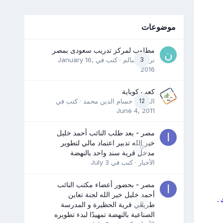
موضوعات
مطلوب لمركز تدريب سعودى بمصر
3
نرمين سالم
· كتب في
January 16,
2016
كعب كوباية
12
المدرب حسام الدين محمد
· كتب في
June 4, 2011
مصر - بعد طلب النائب أحمد خليل
خير الله تدبير اعتماد مالي لتطوير
0
مدخل قرية سند واحد بالنهضة
الأخبار
· كتب في
July 3
مصر - بحضور أعضاء مكتب النائب
أحمد خليل خير الله لجنة تعاين
 .
0
طريقي قرية الحظيرة و المدرسة
الصناعية بالنهضة تمهيدًا لبدء تطويره