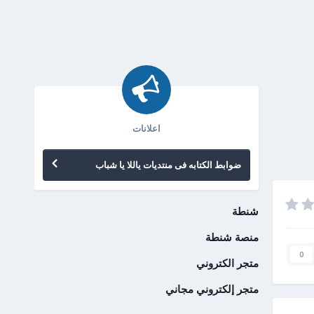
اعلانات
ضوابط الكتابه فى منتديات ياللا يا شباب
شنطة
منصة شنطة
0
متجر الكتروني
متجر إلكتروني مجاني