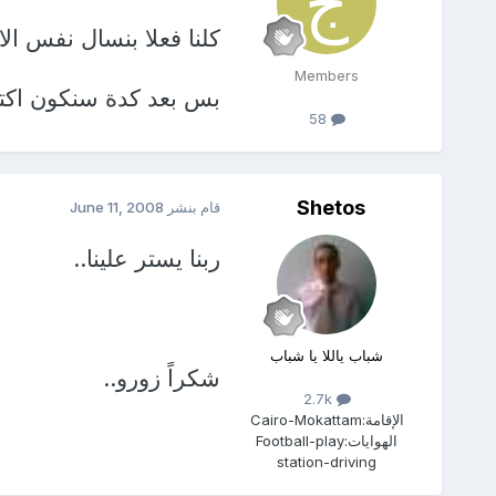
كلنا فعلا بنسال نفس الا
Members
بس بعد كدة سنكون اكتر
58
Shetos
قام بنشر
June 11, 2008
ربنا يستر علينا..
شباب ياللا يا شباب
شكراً زورو..
2.7k
الإقامة:
Cairo-Mokattam
الهوايات:
Football-play
station-driving