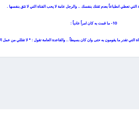
التي تعطي انطباعاً بعدم ثقتك بنفسك .. والرجل عامة لا يحب الفتاة التي لا تثق بنفسها .
10- ما قمت به كان امراً عادياً :
 التي تقدر ما يقومون به حتى وان كان بسيطاً .. والقاعدة العامة تقول : " لا تقللي من عمل ال