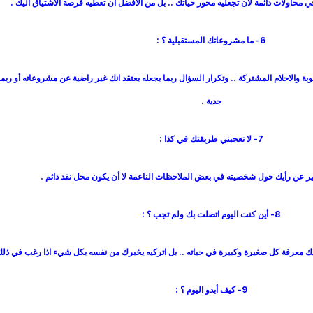
 محاولات دائمة لأن تجعليه محور حياتك .. بل من الأفضل أن تعطيه فرصة الاشتياق اليك .
6- ما مشروعاتك المستقبلية ؟ :
وبة والاحلام المشتركة .. وتكرار السؤال ربما يجعله يعتقد انك غير راضية عن مشروعاته أو ربما
جدية .
7- لا تعجبني طريقتك في كذا :
ر عن رأيك حول شخصيته في بعض الملاحظات الناعمة لا أن يكون محل نقد دائم .
8- أين كنت اليوم اتصلت بك ولم تجب ؟ :
عليك معرفة كل صغيرة وكبيرة في حياته .. بل اتركيه يخبرك من نفسه بكل شيء اذا رغب في ذلك
9- كيف أبدو اليوم ؟ :