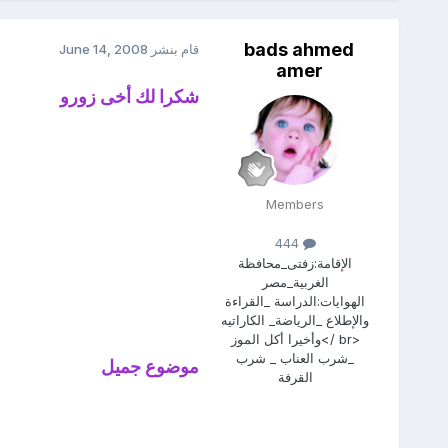
bads ahmed
قام بنشر
June 14, 2008
amer
شكرا لك أخى زورو
Members
444
الإقامة:
زفتى_محافظة
الغربية_مصر
الهوايات:
الدراسة _القراءة
والإطلاع _الرياضة_ الكاراتيه
<br />وأخيرا أكل الموز
_شرب العناب _ شرب
موضوع جميل
القرفة