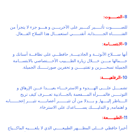
8
-الصـــــوت:
للصــــــــوت تأثـــــير كبــــير على الآخريــــن و هــــو جزء لا يتجزأ من
الفتــــــــاة الجـــــــذابة. أتقنــــــي استعمـــال هذا السلاح الفـــعال.
9
-الابتســـامة
:
أنها ســــلاح الأنوثـــة و الجاذبيــــة, حافظـــي على نظافـــة أسنانك و
جــــمالها مــــن خــــلال زيارة الطــــبيب الأخــــتصاصي بالابتســـامة
الجميلة تسحــــرين و تفتنيـــــن و تحفرين صورتــــــك الجميلة.
10
-الرفاهيـــــة:
تشمــــل علــــى الهــــدوء و الاسترخــــاء بعيــــدا عـــن الإرهاق و
التوتـــــر, فالمــــرأة المــــفعمة بالجــــاذبية تعــــرف كيف تريح
الــــناظر إليــــها, و بــــدلا من أن تثيـــــــر أعصابـــــه تثيــــر إعجـــــــابه
و اهتمامه, و التدليـــــك يســــــاعدك على الاسترخاء.
11
-الطبيـــــعة:
أخيرا حافظي عــــلى المظــــهر الطبيعـــــي الذي لا يلغـــــيه الماكـــياج