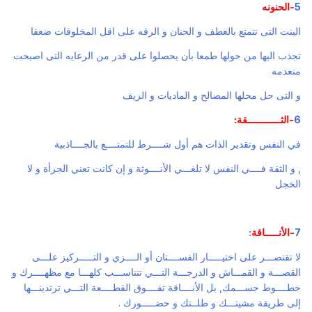
5
-الحنونه
البنت التى تتمتع بالعطف و الحنان و الرقه على اقل المخلوقات ضعفا
تجذب اليها من حولها طمعا بأن يحصلوا على قدر من الرعايه التى اصبحت
منعدمه
و التى حل محلها المصالح و الماديات و الزيف
6
-الثــــــــــــقة:
في النفس وتقدير الذات هم أول شــــرط للتمتــــع بالجــــاذبية
, و الثقة فــــي النفس لا تلغـــي الأنــــوثة و إن كانت تعني الجرأة و لا
الخجل
7
-الأنـــــاقة
:
لا تقتصـــر على اختيـــــار الفســــتان أو الــــزي و التـــــركيز علـــى
القصـــة و القمـــاش و الدرجـــة التـــي تتناســـب كلهـــا مع مظهــــرك و
خطــــوط جســـمك, بل الأنــــاقة تفــــوق القطــــعة التـــي ترتدينـــها
إلى طريقة مشيتـــك و طلــتك و حضـــــورك .