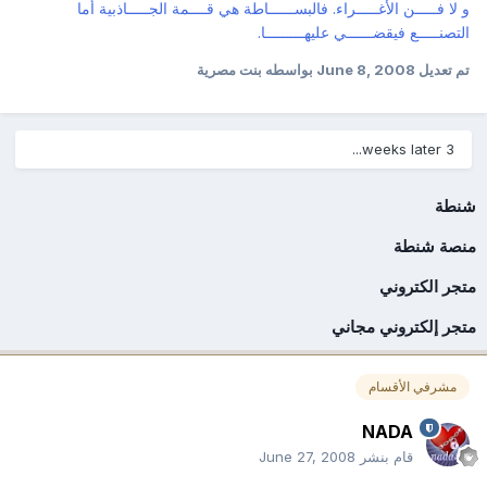
و لا فـــــن الأغـــــراء. فالبســــــاطة هي قــــمة الجـــــاذبية أما
التصنـــــع فيقضــــــي عليهـــــــــا.
تم تعديل
June 8, 2008
بواسطه بنت مصرية
3 weeks later...
شنطة
منصة شنطة
متجر الكتروني
متجر إلكتروني مجاني
مشرفي الأقسام
NADA
قام بنشر
June 27, 2008