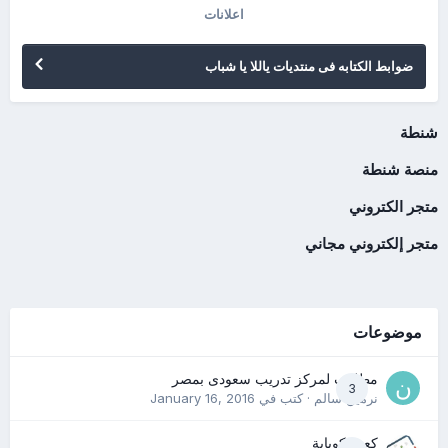
اعلانات
ضوابط الكتابه فى منتديات ياللا يا شباب
شنطة
منصة شنطة
متجر الكتروني
متجر إلكتروني مجاني
موضوعات
مطلوب لمركز تدريب سعودى بمصر
3
نرمين سالم
· كتب في
January 16, 2016
كعب كوباية