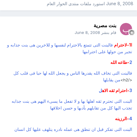
June 8, 2008
استورد ملفات
منتدى الحوار العام
بنت مصرية
قام بنشر
June 8, 2008
ا1-لاحترام
فالبنت التى تتمتع بالاحترام لنفسها و للاخرين هى بنت جذابه و
تجبر من حولها على احترامها
2
-طاعه الله
فالبنت التى تخاف الله يقدرها الناس و يجعل الله لها حبا فى قلب كل
من يقابلها
</h2>
3
-احترام ثقه الاه
ل
البنت التى تحترم ثقه اهلها بها و لا تفعل ما يسىء اليهم هى بنت جذابه
تجذب اليها كل من تقابلهم بأدبها و حسن اخلاقها
4
-الرزينه
البنت التى تفكر قبل ان تنطق هى عمله نادره يتلهف عليها كل انسان