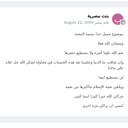
بنت مصرية
قام بنشر
August 22, 2009
موضوع جميل جدا بسمة المحبة
وسبحان الله فعلا
نعم الله علينا كثيرة ولا نستطيع حصرها
وان ضاقت بنا الدنيا وجلسنا نعد هذه الحسنات في محاولة لشكر الله جل علاه
علي ماتانا
لن نستطيع ايضا
ويكفي نعمة الإسلام مااكبرها من نعمة
جزاكي الله خيرا كثيرا اينما كنتي
اتمني ان نراكي مرة اخري