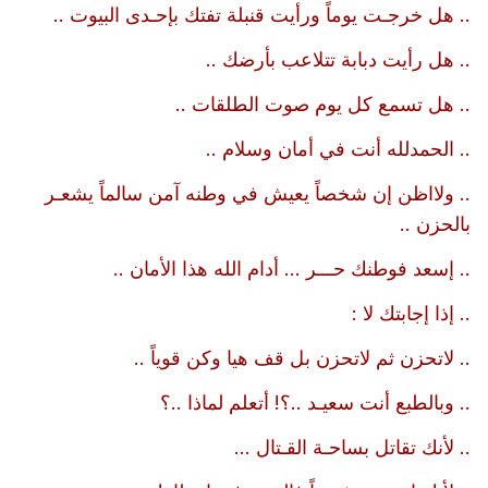
.. هل خرجـت يوماً ورأيت قنبلة تفتك بإحـدى البيوت ..
.. هل رأيت دبابة تتلاعب بأرضك ..
.. هل تسمع كل يوم صوت الطلقات ..
.. الحمدلله أنت في أمان وسلام ..
.. ولااظن إن شخصاً يعيش في وطنه آمن سالماً يشعـر
بالحزن ..
.. إسعد فوطنك حـــر ... أدام الله هذا الأمان ..
.. إذا إجابتك لا :
.. لاتحزن ثم لاتحزن بل قف هيا وكن قوياً ..
.. وبالطبع أنت سعيـد ..؟! أتعلم لماذا ..؟
.. لأنك تقاتل بساحـة القـتال ...