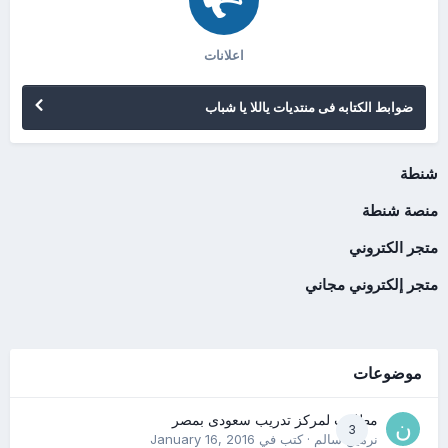
اعلانات
ضوابط الكتابه فى منتديات ياللا يا شباب
شنطة
منصة شنطة
متجر الكتروني
متجر إلكتروني مجاني
موضوعات
مطلوب لمركز تدريب سعودى بمصر
3
نرمين سالم
· كتب في
January 16, 2016