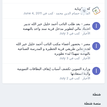
كعب كوباية
12
المدرب حسام الدين محمد
· كتب في
June 4, 2011
مصر - بعد طلب النائب أحمد خليل خير الله تدبير
0
اعتماد مالي لتطوير مدخل قرية سند واحد بالنهضة
الأخبار
· كتب في
July 3
مصر - بحضور أعضاء مكتب النائب أحمد خليل خير الله
لجنة تعاين طريقي قرية الحظيرة و المدرسة الصناعية
0
بالنهضة تمهيدًا لبدء تطويره
الأخبار
· كتب في
July 3
وزارة التموين تكشف أسباب إيقاف البطاقات التموينية
0
وآلية استعادتها
الأخبار
· كتب في
July 2
شنطة
منصة شنطة