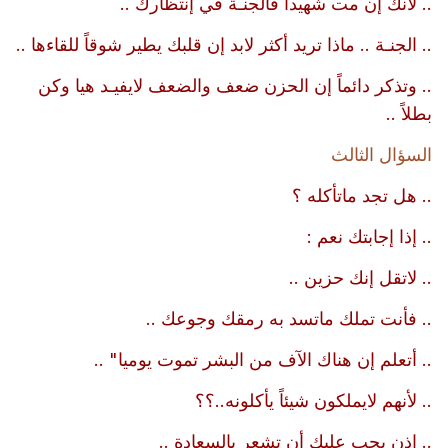
.. لأنك إن مت شهيداً فالجنـة في إنتظارك ..
.. الجنـة .. ماذا تريد أكثر لابد إن قلبك يطير شوقاً للقاءها ..
.. وتذكر دائماً إن الحزن ضعف والضعف لايفيـد هيا وكن
بطلاً ..
السؤال الثالث
.. هل تجد ماتأكله ؟
.. إذا إجابتك نعم :
.. لاتقل إنك حزين ..
.. فأنت تملك ماتسد به رمقك وجوعك ..
.. أتعلم إن هناك الآف من البشر تموت يوميا" ..
.. لأنهم لايملكون شيئاً يأكلونه..؟؟
.. إذن يجب عليك أن تشعر بالسعادة ..