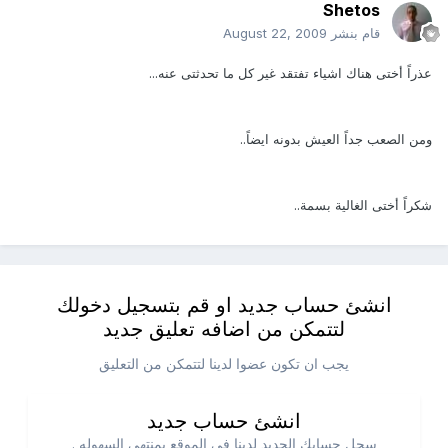
Shetos
قام بنشر
August 22, 2009
عذراً أختى هناك اشياء تفتقد غير كل ما تحدثتى عنه...
ومن الصعب جداً العيش بدونه ايضاً..
شكراً أختى الغالية بسمة..
انشئ حساب جديد او قم بتسجيل دخولك
لتتمكن من اضافه تعليق جديد
يجب ان تكون عضوا لدينا لتتمكن من التعليق
انشئ حساب جديد
سجل حسابك الجديد لدينا في الموقع بمنتهي السهوله .