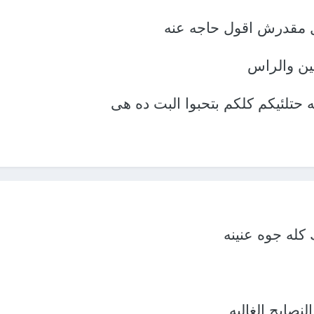
ل مقدرش اقول حاجه عنه
ين والراس
 حتلئيكم كلكم بتحبوا البت ده هى
كله جوه عنينه
صايح الغاليه