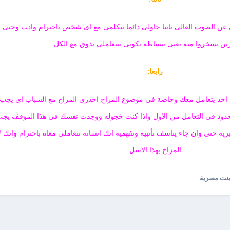
 عن الصوت العالى ثانيا حاولى دائما تتكلمى مع اى شخص باحترام وادب وحتى 
ين يسخروا منه يعنى ببساطه تكونى بتتعاملى بذوق مع الكل
رابعا:
 احد يتعامل معك وخاصة فى موضوع المزاح احذرى المزاح مع الشباب اي يجب 
ود فى التعامل من الاول واذا كنت خجوله ووجدت نفسك فى هذا الموقف يجب
يه حتى وان جاء يتاسف تأنبيه وتفهميه انك انسانه تتعاملى معاه باحترام وانك لا
المزاح بهذا الاسل
نت مصرية