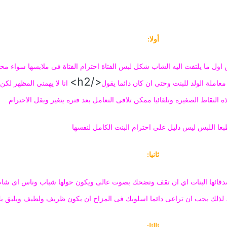
أولا:
بس اول ما يلتفت اليه الشاب شكل لبس الفتاة احترام الفتاة فى ملابسها سواء محج
</h2>
عاملة الولد للبنت وحتى ان كان دائما يقول
انا لا يهمني المظهر لك
ذه النقاط الصغيره وتلقائيا ممكن تلاقى التعامل بعد فتره يتغير ويقل الاحترام
عا اللبس ليس دليل على احترام البنت الكامل لنفسها
ثانيا:
اصدقائها البنات اي ان تقف وتضحك بصوت عالى ويكون حولها شباب وناس اى شاب
 ، لذلك يجب ان تراعى دائما اسلوبك فى المزاح ان يكون ظريف ولطيف ويليق ب
ثالثا: