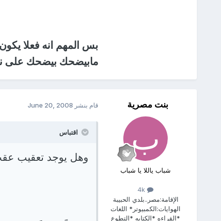
بس المهم انه فعلا يكون
مابيضحك بيضحك على ن
بنت مصرية
قام بنشر
June 20, 2008
اقتباس
وهل يوجد تعقيب عقب 
شباب ياللا يا شباب
4k
الإقامة:
مصر..بلدي الحبيبة
الهوايات:
الكمبيوتر* اللغات
*القراءه *الكتابه *التطوع