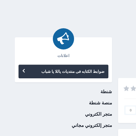
اعلانات
ضوابط الكتابه فى منتديات ياللا يا شباب
شنطة
منصة شنطة
0
متجر الكتروني
متجر إلكتروني مجاني