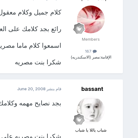
كلام جميل وكلام معقو
رائع بجد كلامك على الع
Members
اسمعوا كلام ماما مصريه
167
الإقامة:
مصر (الاسكندريه)
شكرا بنت مصريه
bassant
قام بنشر
June 20, 2008
بجد نصايح مهمه وكلامك 
شباب ياللا يا شباب
شكرا بنت مصريه على الن