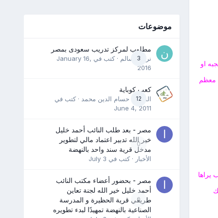
موضوعات
مطلوب لمركز تدريب سعودى بمصر
3
نرمين سالم
· كتب في
January 16,
به او
2016
ن معظم
كعب كوباية
12
المدرب حسام الدين محمد
· كتب في
June 4, 2011
مصر - بعد طلب النائب أحمد خليل
خير الله تدبير اعتماد مالي لتطوير
0
مدخل قرية سند واحد بالنهضة
الأخبار
· كتب في
July 3
 يراها
مصر - بحضور أعضاء مكتب النائب
أحمد خليل خير الله لجنة تعاين
ك
0
طريقي قرية الحظيرة و المدرسة
الصناعية بالنهضة تمهيدًا لبدء تطويره