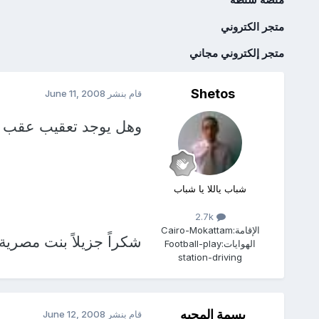
متجر الكتروني
متجر إلكتروني مجاني
Shetos
قام بنشر
June 11, 2008
وهل يوجد تعقيب عقب هذه
شباب ياللا يا شباب
2.7k
الإقامة:
Cairo-Mokattam
شكراً جزيلاً بنت مصرية.
الهوايات:
Football-play
station-driving
بسمة المحبه
قام بنشر
June 12, 2008