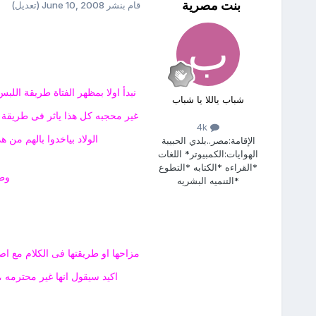
بنت مصرية
قام بنشر
June 10, 2008
(تعديل)
نبدأ اولا بمظهر الفتاة طريقة الل
شباب ياللا يا شباب
غير محجبه كل هذا ياثر فى طريقة م
4k
الولاد بياخدوا بالهم من ه
الإقامة:
مصر..بلدي الحبيبة
الهوايات:
الكمبيوتر* اللغات
*القراءه *الكتابه *التطوع
وطب
*التنميه البشريه
مزاحها او طريقتها فى الكلام مع 
اكيد سيقول انها غير محترمه