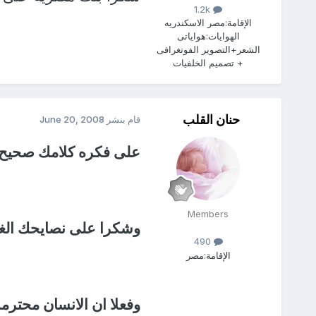
1.2k
الإقامة:
مصر الاسكندريه
الهوايات:
هواياتى
الشعر+التصوير الفوتغرافى
+ تصميم الخلفيات
حنان القلب
قام بنشر
June 20, 2008
على فكره كلامك صحيح 
Members
وشكرا على نصايحك الغا
490
الإقامة:
مصر
وفعلا ان الانسان محت