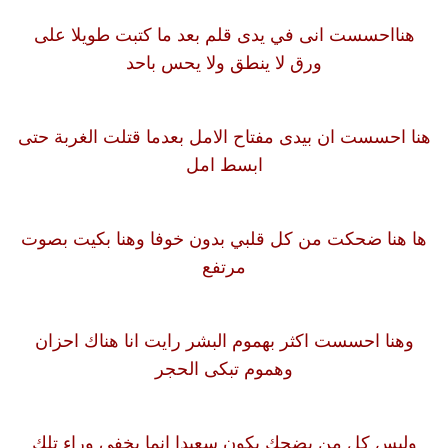
هنااحسست انى في يدى قلم بعد ما كتبت طويلا على
ورق لا ينطق ولا يحس باحد
هنا احسست ان بيدى مفتاح الامل بعدما قتلت الغربة حتى
ابسط امل
ها هنا ضحكت من كل قلبي بدون خوفا وهنا بكيت بصوت
مرتفع
وهنا احسست اكثر بهموم البشر رايت انا هناك احزان
وهموم تبكى الحجر
وليس كل من يضحك يكون سعيدا انما يخفى وراء تلك