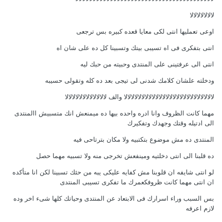
لالالالالالالا
اوعى تعمليها انتى لكى معايا قعده كبيره بس ترجعى
انتى بتفكرى فى اه تسيبى بيتك وتسبينا كل ده على شان اه
انتى الى عرفتينى على المنتدى وحبيته من حبك ليه
ودخلته علشان كلامك شدنى لى تيجى بعد ده كله وتقولى حسيبه
لالالالالالالالالالالالالالالالالالالالالالالالالالا والف لالالالالالالالالالالالا
مهما كانت الظروف وانا ادره واحده بيها ده ميمنعش انك متسبيش االمنتدى
الى ادتيله وقتك وجهدك وتفكيرك
المنتدى ده مش موضوع بتكتبيه ولا مكان بترتاحى فيه
ده قلبنا الى انتى دخلتيه ومينفعش تخرجى منه ولا تسبيه مهما حصل
لو انتى شايفه ان قلوبنا مش كفايه عليكى يبه من حئك تسبينا لكن انا متأكده
ان انتى مهما كانت ظروفكعمرك ما تفكرى تسيبى المنتدى
بس السبب وراء اسرارك فى الابتعاد عن المنتدى وحياتك كلها شىء اخر وده
لازم اعرفه