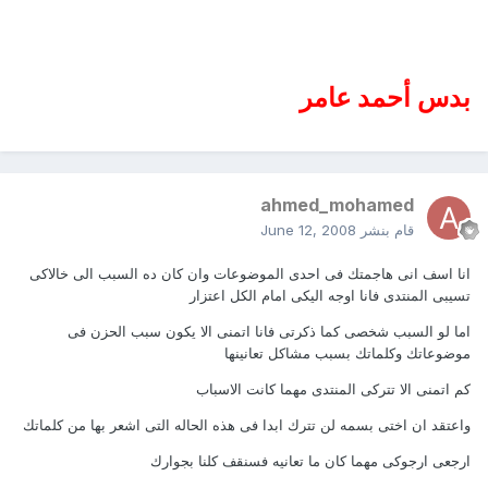
بدس أحمد عامر
ahmed_mohamed
قام بنشر
June 12, 2008
انا اسف انى هاجمتك فى احدى الموضوعات وان كان ده السبب الى خالاكى
تسيبى المنتدى فانا اوجه اليكى امام الكل اعتزار
اما لو السبب شخصى كما ذكرتى فانا اتمنى الا يكون سبب الحزن فى
موضوعاتك وكلماتك بسبب مشاكل تعانينها
كم اتمنى الا تتركى المنتدى مهما كانت الاسباب
واعتقد ان اختى بسمه لن تترك ابدا فى هذه الحاله التى اشعر بها من كلماتك
ارجعى ارجوكى مهما كان ما تعانيه فسنقف كلنا بجوارك