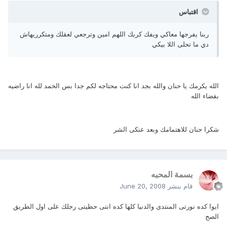
اقتباس
ربنا يفرجها معاكي ويفك كربك اللهم امين وترجعي لعقلك ومتكرريهاش
دي ما تحلى اللا بيكي
الله يكرمك يا حنان والله بجد انا كنت محتاجه لكم جدا بس الحمد لله انا راضيه
بقضاء الله
شكرا حنان للاهتمامك وبعد عنكى الشر
بسمة المحبه
قام بنشر
June 20, 2008
ايوا كده نورتى المنتدى والدنيا كلها كده انتى حطيتى رجلك على اول الطريق
الصح