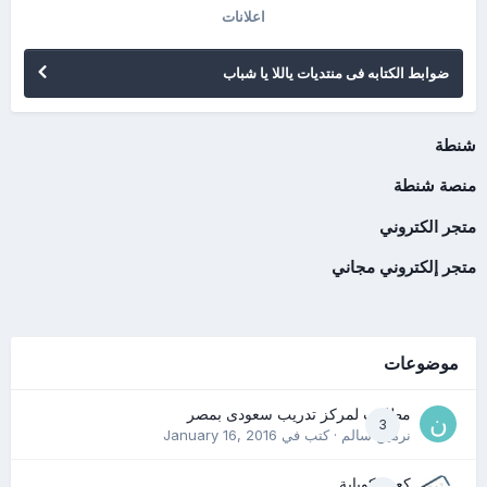
اعلانات
ضوابط الكتابه فى منتديات ياللا يا شباب
شنطة
منصة شنطة
متجر الكتروني
متجر إلكتروني مجاني
موضوعات
مطلوب لمركز تدريب سعودى بمصر
3
نرمين سالم
· كتب في
January 16, 2016
كعب كوباية