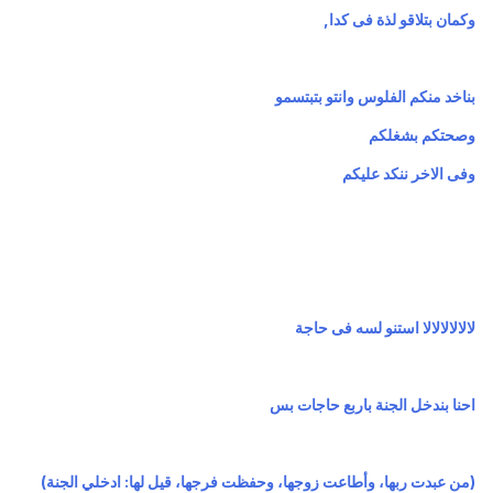
وكمان بتلاقو لذة فى كدا,
بناخد منكم الفلوس وانتو بتبتسمو
وصحتكم بشغلكم
وفى الاخر ننكد عليكم
لالالالالالا استنو لسه فى حاجة
احنا بندخل الجنة باربع حاجات بس
(من عبدت ربها، وأطاعت زوجها، وحفظت فرجها، قيل لها: ادخلي الجنة)