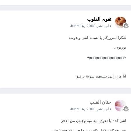
تقوى القلوب
قام بنشر
June 14, 2008
شكرا لمروركم يا بسمة انتى وبدوسة
نورتونى
هههههههههههههههههههههه
انا من رايى نسيبهم شوية برضو
حنان القلب
قام بنشر
June 14, 2008
انتي كده يا تقوى ميه ميه وجبتي من الاخر
بس هوكله بيكمل كله وزي ما في اخد فيه عطى