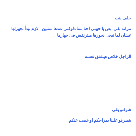
خلف بنت
مراته بقى: بص يا حبيبى احنا بنتنا دلوقتى عندها سنتين , لازم نبدأ نجهزلها
عشان لما نيجى نجوزها منتزنقش فى جهازها
الراجل خلاص هيشنق نفسه
شوفتو بقى
بتصرفو علينا بمزاجكم او غصب عنكم