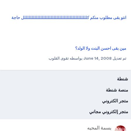
انتو بقى مطلوب منكم كلللللللللللللللللللللللللللللللللللللللللللل حاجة
مين بقى احسن البنت ولا الولد؟
تم تعديل
June 14, 2008
بواسطه تقوى القلوب
شنطة
منصة شنطة
متجر الكتروني
متجر إلكتروني مجاني
بسمة المحبه