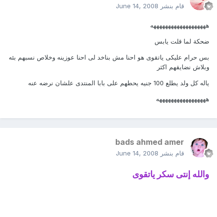
قام بنشر
June 14, 2008
هههههههههههههههههههه
ضحكة لما قلت يابس
بس حرام عليكى ياتقوى هو احنا مش بناخد لى احنا عوزينه وخلاص نسبهم بئه
وبلاش نضايقهم اكثر
ياله كل ولد يطلع 100 جنيه يحطهم على بابا المنتدى علشان نرضه عنه
هههههههههههههههههه
bads ahmed amer
قام بنشر
June 14, 2008
والله إنتى سكر ياتقوى