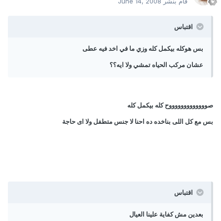
قام بنشر
June 14, 2008
اقتباس
بس هوكله بيكمل كله وزي ما في اخد فيه عطى
عشان مركب الحياه تمشي ولا ايه؟؟
صوووووووووووووح كله بيكمل كله
بس مع كل اللى بناخده ده احنا لا جنس متطفل ولا اى حاجة
اقتباس
بعدين مش كفاية علينا العيال