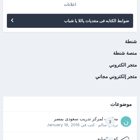
اعلانات
ضوابط الكتابه فى منتديات ياللا يا شباب
شنطة
منصة شنطة
متجر الكتروني
متجر إلكتروني مجاني
موضوعات
مطلوب لمركز تدريب سعودى بمصر
3
نرمين سالم
· كتب في
January 16, 2016
كعب كوباية