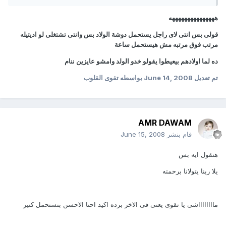
هههههههههههههههه
قولى بس انتى لاى راجل يستحمل دوشة الولاد بس وانتى تشتغلى لو اديتيله
مرتب فوق مرتبه مش هيستحمل ساعة
ده لما اولادهم بيعيطوا يقولو خدو الولد وامشو عايزين ننام
تم تعديل
June 14, 2008
بواسطه تقوى القلوب
AMR DAWAM
قام بنشر
June 15, 2008
هنقول ايه بس
يلا ربنا يتولانا برحمته
مااااااااشى يا تقوى يعنى فى الاخر برده اكيد احنا الاحسن بنستحمل كتير