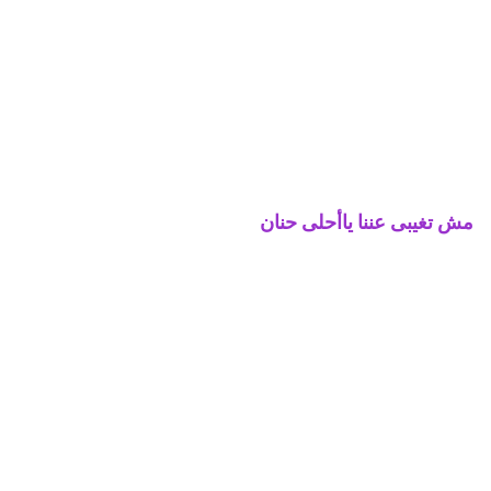
مش تغيبى عننا ياأحلى حنان