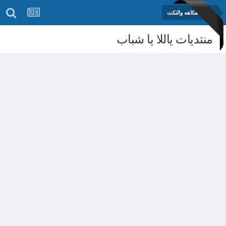
منتدى الفكاهه والنكت
منتديات ياللا يا شباب