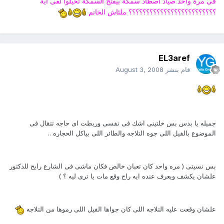
فى مرة واحد صياد اصطاد سمكة بيفتح السمكة تخيلوا لقى اية
؟؟؟؟؟؟؟؟؟؟؟؟؟؟؟؟؟؟؟؟؟؟؟؟؟ ملئاش الخاتم
EL3aref
قام بنشر
August 3, 2008
جميله يا بدس بس خلتينى اشك فى نفسى وربطت اى حاجه تتقال فى
الموضوع بالفيل اللى جوه التلاجه والطائر اللى بياكل الحجاره ..
بس نسيتى ( مره واحد كان تعبان خالص فكان ماشى فى الشارع رايح للدكتور
علشان يكشف ويعرف عنده ايه راح وقع مات يا ترى ليه ؟ )
علشان وقعت عليه التلاجه اللى كان جواها الفيل اللى رموها من التلاجه