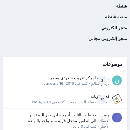
شنطة
منصة شنطة
متجر الكتروني
متجر إلكتروني مجاني
موضوعات
مطلوب لمركز تدريب سعودى بمصر
3
نرمين سالم
· كتب في
January 16, 2016
كعب كوباية
12
المدرب حسام الدين محمد
· كتب في
June 4, 2011
مصر - بعد طلب النائب أحمد خليل خير الله تدبير
0
اعتماد مالي لتطوير مدخل قرية سند واحد بالنهضة
الأخبار
· كتب في
July 3