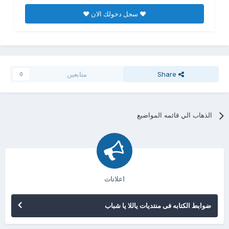
♥ سجل دخولك الان ♥
Share
متابعين
0
الذهاب الي قائمه المواضيع
اعلانات
ضوابط الكتابه فى منتديات ياللا يا شباب