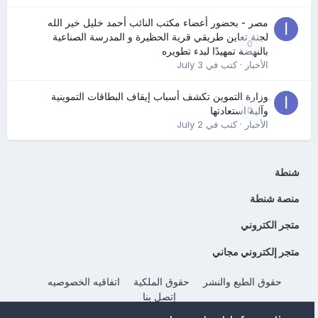
مصر - بحضور أعضاء مكتب النائب أحمد خليل خير الله
لجنة تعاين طريقي قرية الحظيرة و المدرسة الصناعية
0
بالنهضة تمهيدًا لبدء تطويره
الأخبار
· كتب في
July 3
وزارة التموين تكشف أسباب إيقاف البطاقات التموينية
0
وآلية استعادتها
الأخبار
· كتب في
July 2
شنطة
منصة شنطة
متجر الكتروني
متجر إلكتروني مجاني
حقوق الطبع والنشر
حقوق الملكية
اتفاقيه الخصوصيه
إتصل بنا
Powered by Invision Community