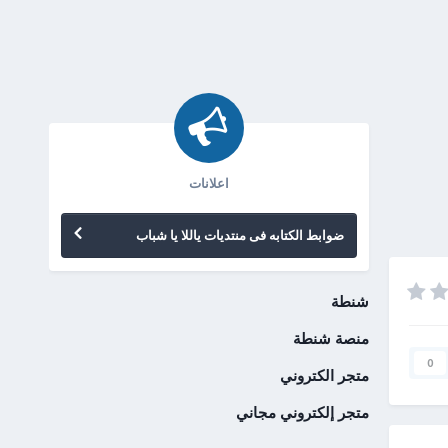
اعلانات
ضوابط الكتابه فى منتديات ياللا يا شباب
شنطة
منصة شنطة
0
متجر الكتروني
متجر إلكتروني مجاني