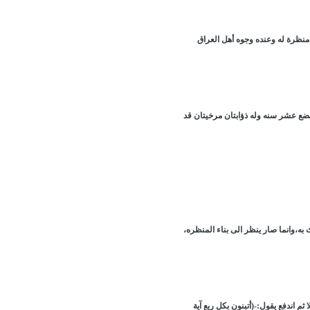
منظرة له وعنده وجوه أهل العراق
بضع عشر سنه وله ذؤابتان مرخيتان قد
 به،وانما صار ينظر الى بناء المنظره،
ثم اندفع يقول:-(أتبنون بكل ريع آية