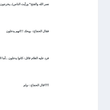
نصر الله والفتح* ورأيت الناس)...يخرجون..
فقال الحجاج:- ويحك !!!انهم يدخلون
فرد عليه الغلام قائل:-كانوا يدخلون ...أما 
؟؟؟قال الحجاج :-ولم