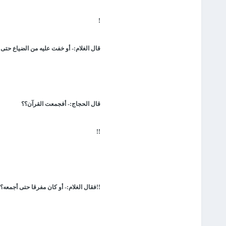
!
قال الغلام:- أو خفت عليه من الضياع حتى
قال الحجاج:- أفجمعت القرآن؟؟
!!
!!فقال الغلام:- أو كان مفرقا حتى أجمعه؟!