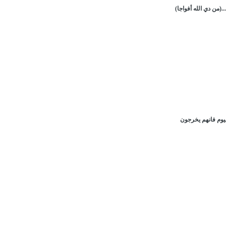
.(من دي الله أفواجا)
اليوم فانهم يخرجون