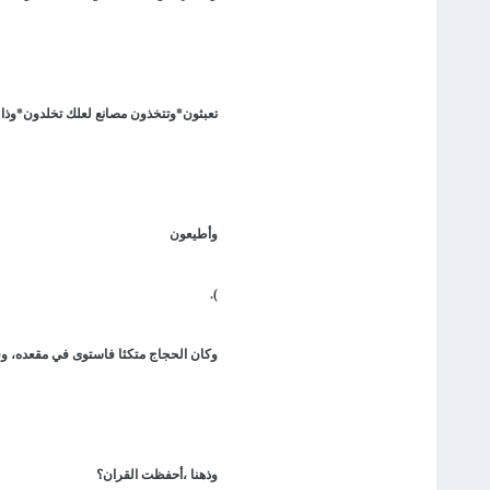
تعبثون*وتتخذون مصانع لعلك تخلدون*وذا 
وأطيعون
).
وكان الحجاج متكئا فاستوى في مقعده، وقال
وذهنا ،أحفظت القران؟