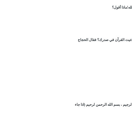
له!ماذا أقول؟
 أوعيت القرآن في صدرك؟ فقال الحجاج
لرجيم ، بسم الله الرحمن لرحيم (اذا جاء