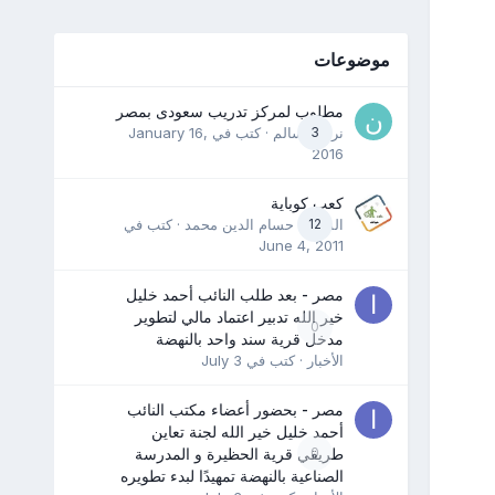
موضوعات
مطلوب لمركز تدريب سعودى بمصر
3
نرمين سالم
· كتب في
January 16,
2016
كعب كوباية
12
المدرب حسام الدين محمد
· كتب في
June 4, 2011
مصر - بعد طلب النائب أحمد خليل
خير الله تدبير اعتماد مالي لتطوير
0
مدخل قرية سند واحد بالنهضة
الأخبار
· كتب في
July 3
مصر - بحضور أعضاء مكتب النائب
أحمد خليل خير الله لجنة تعاين
0
طريقي قرية الحظيرة و المدرسة
الصناعية بالنهضة تمهيدًا لبدء تطويره