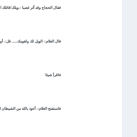
فقال الحجاج وقد آثر غضبا :-ويلك!قاتلك ال
قال الغلام:- الويل لك ولقومك...... قل:-
فاقرأ شيئا
فاستفتح الغلام:- أعوذ بالله من الشيطان ا