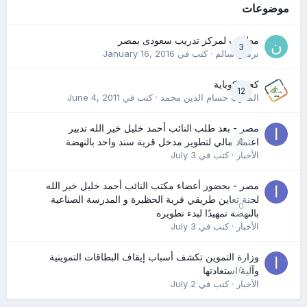
موضوعات
مطلوب لمركز تدريب سعودى بمصر
3
نرمين سالم
· كتب في
January 16, 2016
كعب كوباية
12
المدرب حسام الدين محمد
· كتب في
June 4, 2011
مصر - بعد طلب النائب أحمد خليل خير الله تدبير
0
اعتماد مالي لتطوير مدخل قرية سند واحد بالنهضة
الأخبار
· كتب في
July 3
مصر - بحضور أعضاء مكتب النائب أحمد خليل خير الله
لجنة تعاين طريقي قرية الحظيرة و المدرسة الصناعية
0
بالنهضة تمهيدًا لبدء تطويره
الأخبار
· كتب في
July 3
وزارة التموين تكشف أسباب إيقاف البطاقات التموينية
0
وآلية استعادتها
الأخبار
· كتب في
July 2