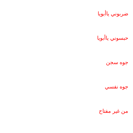
ضربوني ياأبويا
حبسوني ياأبويا
جوه سجن
جوه نفسي
من غير مفتاح