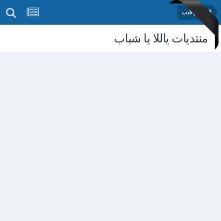
الشعر والأدب
منتديات ياللا يا شباب