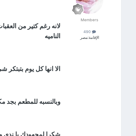
Members
لانه رغم كتير من العقبا
490
الناميه
الإقامة:
مصر
الا انها كل يوم بتبتكر ش
وبالنسبه للمطعم بجد مك
شكرا لمجهودك يا ندى و