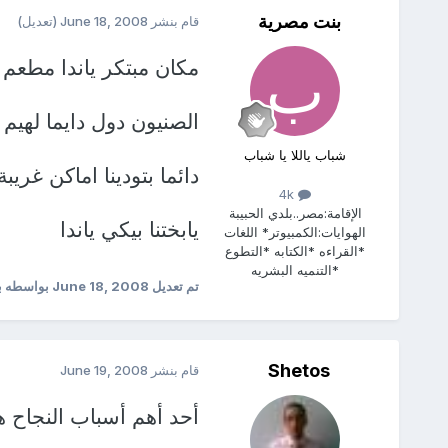
بنت مصرية
قام بنشر
June 18, 2008
(تعديل)
مكان مبتكر ياندا مطع
الصنيون دول دايما لهيم
شباب ياللا يا شباب
دائما بتودينا اماكن غريب
4k
الإقامة:
مصر..بلدي الحبيبة
يابختنا بيكي ياندا
الهوايات:
الكمبيوتر* اللغات
*القراءه *الكتابه *التطوع
*التنميه البشريه
تم تعديل
June 18, 2008
بواسطه ب
Shetos
قام بنشر
June 19, 2008
أحد أهم أسباب النجاح هو 