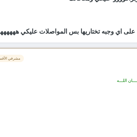
 على اي وجبه تختاريها بس المواصلات عليكي هههههه
مشرفي الأقس
ـان اللـــه