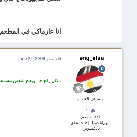
انا عازماكي في المطعم
eng_alaa
قام بنشر
June 22, 2008
مكان رائع جدا ويفتح النفس ...سبـحـــ
مشرفي الأقسام
3k
الإقامة:
مصر
الهوايات:
كل إفادة تتعلق
بالكمبيوتر ..