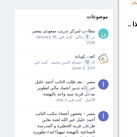
ام
موضوعات
 ..
مطلوب لمركز تدريب سعودى بمصر
3
نرمين سالم
· كتب في
January 16,
2016
كعب كوباية
12
المدرب حسام الدين محمد
· كتب في
June 4, 2011
مصر - بعد طلب النائب أحمد خليل
خير الله تدبير اعتماد مالي لتطوير
0
مدخل قرية سند واحد بالنهضة
الأخبار
· كتب في
July 3
مصر - بحضور أعضاء مكتب النائب
أحمد خليل خير الله لجنة تعاين
0
طريقي قرية الحظيرة و المدرسة
الصناعية بالنهضة تمهيدًا لبدء تطويره