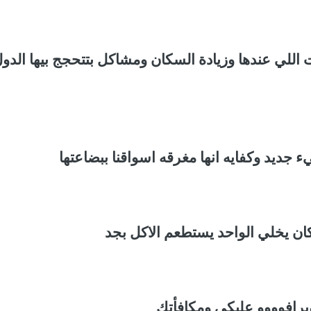
ت اللي عندها وزيادة السكان ومشاكل بتتحجج بيها الدو
يء جديد وكفايه انها مغرقه اسواقنا ببضاعتها
ان يخلي الواحد يستطعم الاكل بجد
برافوووو عليكي ومكافأتك