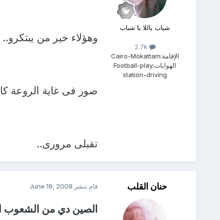
شباب ياللا يا شباب
وهؤلاء خير من يبتكرو..
2.7k
الإقامة:
Cairo-Mokattam
الهوايات:
Football-play
station-driving
صور فى غاية الروعة كالع
تقبلى مرورى..
حنان القلب
قام بنشر
June 19, 2008
الصين دي من الشعوب ال