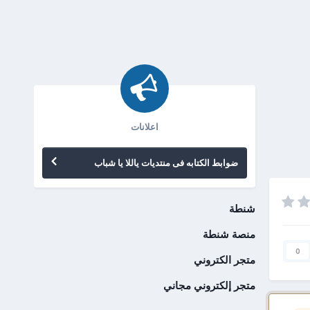
اعلانات
ضوابط الكتابه فى منتديات ياللا يا شباب
شنطة
منصة شنطة
0
متجر الكتروني
متجر إلكتروني مجاني