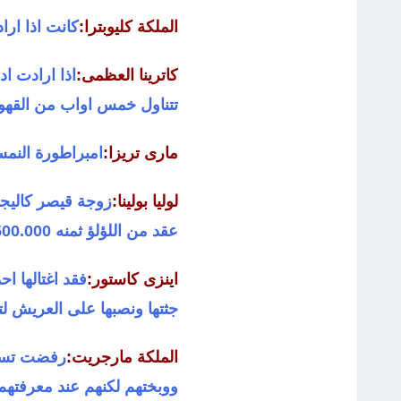
الملكة كليوبترا:
كانت اذا ارا
كاترينا العظمى:
اذا ارادت اد
تتناول خمس اواب من القهوة
مارى تريزا:
امبراطورة النمسا كا
لوليا بولينا:
عقد من اللؤلؤ ثمنه 3.500.000 دولار
اينزى كاستور:
فقد اغتالها ا
جثتها ونصبها على العريش ل
الملكة مارجريت:
رفضت تسلم
ووبختهم لكنهم عند معرفتهم 