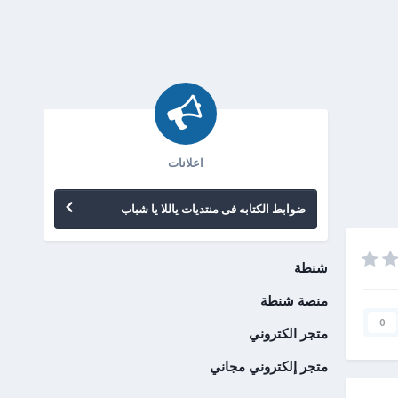
اعلانات
ضوابط الكتابه فى منتديات ياللا يا شباب
شنطة
منصة شنطة
0
متجر الكتروني
متجر إلكتروني مجاني