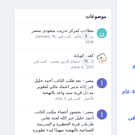
موضوعات
مطلوب لمركز تدريب سعودى بمصر
3
نرمين سالم
· كتب في
January 16,
2016
كعب كوباية
12
المدرب حسام الدين محمد
· كتب في
ى و
June 4, 2011
مصر - بعد طلب النائب أحمد خليل
خير الله تدبير اعتماد مالي لتطوير
0
او المرأة العذراء و قد تولت العرش و هى فى 25 من عمرها لمدة 45 عام
مدخل قرية سند واحد بالنهضة
الأخبار
· كتب في
July 3
مصر - بحضور أعضاء مكتب النائب
فى
أحمد خليل خير الله لجنة تعاين
0
طريقي قرية الحظيرة و المدرسة
الصناعية بالنهضة تمهيدًا لبدء تطويره