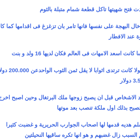
دت فتح شهيتها تاكل قطعة شمام متبلة بالثوم
خال البهجة على نفسها فانها تامر بان تزغزغ فى اقدامها كما كا
 عند الافطار
نت اسعد الامهات فى العالم فكان لديها 16 ولد و بنت
زوجة قيصر كاليجولا كانت ترتدى اثوابا لا ي
حد الاشخاص قبل ان يصبح زوجها ملك البرتغال وحين اصبح اخرج
تصبح بذلك اول ملكة تنصب بعد موتها
 هديه قدمها لها اصحاب الجوارب الحريرية و غضبت كثيرا
السبب زال غضبهم و هو انها تكره ساقيها النحيلتين