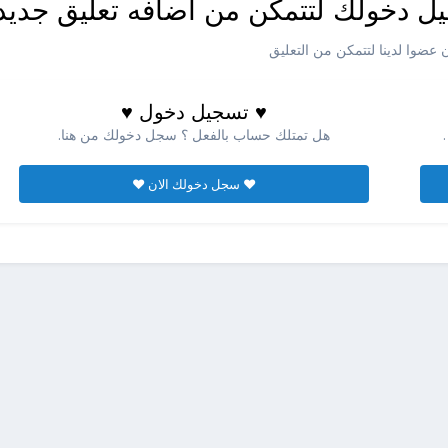
ل دخولك لتتمكن من اضافه تعليق جديد
عضوا لدينا لتتمكن من التعليق
♥ تسجيل دخول ♥
هل تمتلك حساب بالفعل ؟ سجل دخولك من هنا.
♥ سجل دخولك الان ♥