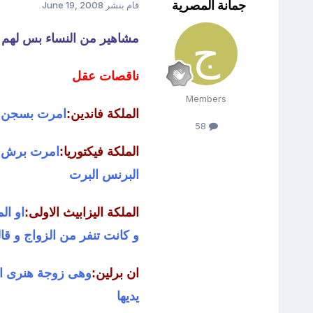
جمانة المصرية
قام بنشر
June 19, 2008
مشاهير من النساء بس لهم مزاج 
ناقصات عقل
Members
الملكة فاندين:
امرت بسجن حلاقها لمدة 3 سنين حتى 
58
الملكة فيكتوريا:
البرنس البرت
الملكة اليزابيث الاولى:
و كانت تنفر من الزواج و ق
ان برلين:
وهى زوجة هنرى ال
يديها