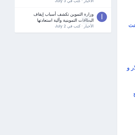
الأخبار
· كتب في
July 3
وزارة التموين تكشف أسباب إيقاف
0
البطاقات التموينية وآلية استعادتها
نت
الأخبار
· كتب في
July 2
قل ثمن الثوب الواحدعن 200.000 دولار و