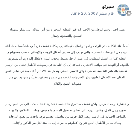
سبرتو
قام بنشر
June 20, 2008
يعتبر اختبار رسم الرجل من الاختبارات غير اللفظية المتحررة من أثر الثقافة التي تمتاز بسهولة
التطبيق والتصحيح، وتمتاز
أيضاً بقلة التكاليف في الوقت والجهد والمال بالإضافة إلى إمكانية تطبيقه فردياً وجماعياً مما يجعله أداة
جيدة في الدراسات المسحية، والتي تهدف إلى تصنيف أطفال الروضة والإبتدائي بحسب مستوياتهم
العقلية كما أن العمل المطلوب في رسم الرجل بسيط ويجذب انتباه الأطفال إليه دون أن يشعرون
بالخوف أو التهديد في مواقف الاختبار، بالإضافة إلى أن التلقائية في رسومات الأطفال تجعل من الرسم
لغة غنية بالمعاني النفسية، تتخطى عوائق التعبير اللفظي وتجعل هذا الاختبار أداة جيدة في قياس النمو
العقلي عند الأطفال العاديين وذو الاحتياجات الخاصة من صمم ومتخلفين عقلياً، وممن يعانون من
صعوبات النطق والكلام.
والاختبار غير محدد بزمن، ولكن تطبيقه يستغرق عادة خمسة عشرة دقيقة. حيث يطلب من الفرد رسم
صورة رجل كامل، وتقدر الدرجة على أساس تفاصيل الجسم والملابس، وتناسب الملامح، ولا يهتم
بالنواحي الجمالية في الرسم وتقدر لكل جزئية من تفاصيل الجسم درجة واحدة، ثم تجمع الدرجات
وهناك معايير للأطفال الذين تتراوح أعمارهم ما بين 3 إلى 15 سنة لكل من الذكور والإناث.