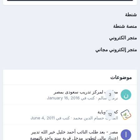
شنطة
منصة شنطة
متجر الكتروني
متجر إلكتروني مجاني
موضوعات
مطلوب لمركز تدريب سعودى بمصر
3
نرمين سالم
· كتب في
January 16, 2016
كعب كوباية
12
المدرب حسام الدين محمد
· كتب في
June 4, 2011
مصر - بعد طلب النائب أحمد خليل خير الله تدبير
0
اعتماد مالي لتطوير مدخل قرية سند واحد بالنهضة