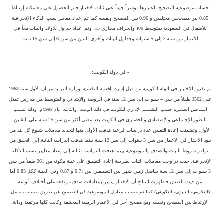
حساب موضوعية التصحيح باعتبارها موشراً جيداً على ثبات الاختبار فتم الحصول على معاملات إرتباط
0.85 بين مصححين مختلفين و 0.96 بين المصحح ونفسه كما تم إعداد معايير نسب الذكاء الإنحرافية
للأطفال في السعودية بمتوسط 100 وإنحراف معياري 15، وتم إعداد جداول للأولاد والبنات معاً في
الأعمار من سنة 3 إلى 5 سنوات وجداول للبنات وأخرى للبنين من سن 6 إلى سن 15 سنة.
- في دولة الكويت:
تم تقنين الاختبار في البيئة الكويتية من قبل إدارة الخدمة النفسية بوزارة التربية مرتان الأول سنة 1968
على 2562 طفلاً من سن 4 سنوات إلى سن 12 سنة في الروضة والإبتدائي والمتوسط من مدارس تمثل
المناطق العشرة حسب التقسيم الإداري للكويت في ذلك الوقت. والثانية عام 1993م، وذلك بسبب
التطور الإجتماعي والإقتصادي والحضاري في الكويت بعد مضى أكثر من سن 25 سنة على التقنين
الأول. وتضمنت إعادة التقنين عدة دراسات فرعية هدفت الأولى منها لتحديد معاملات شيوع كل بند من
بنود الاختبار في الأعمار من سن 3 سنوات إلى سن 12 سنة بينما هدفت الدراسة الثانية إلى التحقق من
توافر شروط الثبات والصدق والموضوعية بينما هدفت الدراسة الثالثة إلى إعداد معايير نسب الذكاء
الإنحرافية. حيث تراوحت معاملات الثبات بطريقة إعادة التطبيق على عينة مكونة من 261 طفلاً من سن
3 سنوات إلى سن 12 سنة بفاصل زمني شهر بين التطبيقين بين 0.71 و 0.87 وفي العينة ككل 0.83 أما
من حيث الصدق فأظهرت النتائج أن الاختبار يتميز بمعاملات صدق مرتفعة على أختلاف أنواعه
(التلازمي، التنبؤي، التكويني) كما تم حساب معامل الموضوعية في التصحيح عن طريق حساب معامل
الإرتباط بين المصحح ونفسه ومع مصحح أخر في الأعمار الزمنية المختلفة وكانت كلها مرتفعة ودالة.