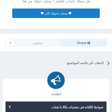
هل تمتلك حساب بالفعل ؟ سجل دخولك من هنا.
♥ سجل دخولك الان ♥
Share
متابعين
0
الذهاب الي قائمه المواضيع
اعلانات
ضوابط الكتابه فى منتديات ياللا يا شباب