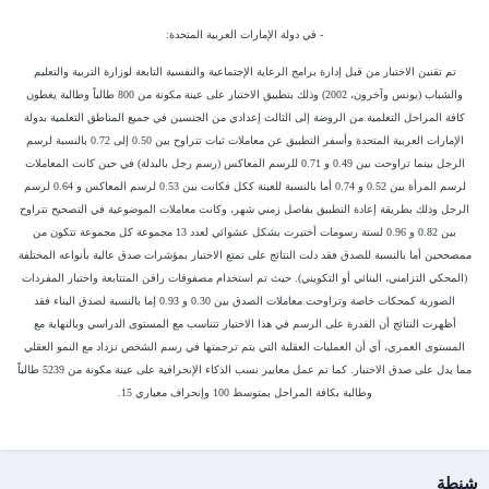
- في دولة الإمارات العربية المتحدة:
تم تقنين الاختبار من قبل إدارة برامج الرعاية الإجتماعية والنفسية التابعة لوزارة التربية والتعليم
والشباب (يونس وآخرون، 2002) وذلك بتطبيق الاختبار على عينة مكونة من 800 طالباً وطالبة يغطون
كافة المراحل التعلمية من الروضة إلى الثالث إعدادي من الجنسين في جميع المناطق التعلمية بدولة
الإمارات العربية المتحدة وأسفر التطبيق عن معاملات ثبات تتراوح بين 0.50 إلى 0.72 بالنسبة لرسم
الرجل بينما تراوحت بين 0.49 و 0.71 للرسم المعاكس (رسم رجل بالبدلة) في حين كانت المعاملات
لرسم المرأة بين 0.52 و 0.74 أما بالنسبة للعينة ككل فكانت بين 0.53 لرسم المعاكس و 0.64 لرسم
الرجل وذلك بطريقة إعادة التطبيق بفاصل زمني شهر، وكانت معاملات الموضوعية في التصحيح تتراوح
بين 0.82 و 0.96 لستة رسومات أختيرت بشكل عشوائي لعدد 13 مجموعة كل مجموعة تتكون من
ممصححين أما بالنسبة للصدق فقد دلت النتائج على تمتع الاختبار بمؤشرات صدق عالية بأنواعه المختلفة
(المحكي التزامني، البنائي أو التكويني). حيث تم استخدام مصفوفات رافن المتتابعة واختبار المفردات
الصورية كمحكات خاصة وتراوحت معاملات الصدق بين 0.30 و 0.93 إما بالنسبة لصدق البناء فقد
أظهرت النتائج أن القدرة على الرسم في هذا الاختبار تتناسب مع المستوى الدراسي وبالنهاية مع
المستوى العمري، أي أن العمليات العقلية التي يتم ترجمتها في رسم الشخص تزداد مع النمو العقلي
مما يدل على صدق الاختبار. كما تم عمل معايير نسب الذكاء الإنحرافية على عينة مكونة من 5239 طالباً
وطالبة بكافة المراحل بمتوسط 100 وإنحراف معياري 15.
شنطة