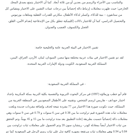
والتناسب بين الأجزاء والرسم من بعدين أو من ثلاثة أبعاد. كما أن الاختبار يتمتع بصدق المحك
الخارجي؛ حيث ظهرت معاملات إرتباط دالة إحصائياً بين درجات عينات التقنين على الاختبار ومقياس كل
من ستانفورد – بنية للذكاء، وكسلر لذكاء الأطفال، مكارتي للقدرات العقلية ومتاهات بورتيوس
والتحصيل الدراسي، كما أن للاختبار دلالات إكلينيكية تتعلق بكل من الإندفاعية إنعدام الأمن، القلق،
الخجل والكسوف، الغضب والعدوان.
تقنين الاختبار في البيئة العربية عامة والخليجية خاصة:
لقد تم تقنين الاختبار في بيئات عربية مختلفة منها مصر، السودان، لبنان، الأردن، العراق، اليمن،
المملكة العربية السعودية، الكويت ودولة الإمارات العربية المتحدة.
- في المملكة العربية السعودية:
قام أبو حطب وزملاؤه (1997) في مركز البحوث التربوية والنفسية بكلية التربية بمكة المكرمة بإعداد
اختبار حودانف – هاريس لرسم الشخص، وتقنينه على الأطفال السعوديين في المنطقة الغربية من
المملكة، حيث تكونت صورة هذا الاختبار من 77 مفردة نتيجة لحذف وإضافة مفردات جديدة وبلغت
معاملات ثبات هذه الصورة قيم تراوحت ما بين 0.38 في سن 6 سنوات و 0.79 في سن 9 سنوات وهي
معاملات دالة إحصائياً حسبت بطريقة إعادة التطبيق بعد مدة تراوحت ما بين 15 و 45 يوماً، وتم التحقق
من ثبات الاختبار أيضاً بمعادلة كودر– ريتشارد سون 20 وتم الحصول على معاملات ثبات تراوحت بين
0.84 و 0.94 وهي معاملات ثبات مرتفعة بصوره كافية تدل على ثبات رسم الرجل في السعودية كما تم