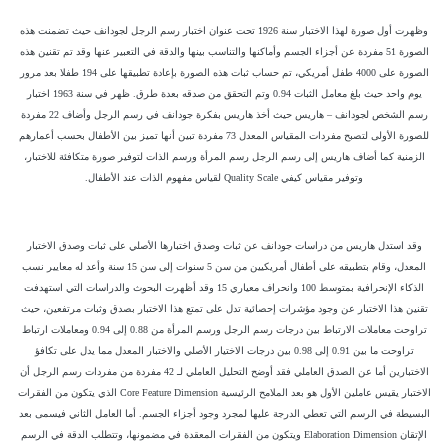
وظهرت أول صورة لهذا الاختبار سنة 1926 تحت عنوان اختبار رسم الرجل لجودانف حيث تضمنت هذه
الصورة 51 مفردة عن أجزاء الجسم وأماكنها والتناسب بينها والدقة في التعبير عنها وقد تم تقنين هذه
الصورة على 4000 طفل أمريكي، تم حساب ثبات هذه الصورة بإعادة تطبيقها على 194 طفلا بعد مرور
يوم واحد حيث بلغ معامل الثبات 0.94 وتم التحقق من صدقه بعدة طرق. ظهر في سنة 1963 اختبار
رسم الشخص لجودانف – هاريس حيث أخذ هاريس بفكرة جودانف في رسم الرجل وأضاف 22 مفردة
للصورة الأولى لتصبح مفردات المقياس المعدل 73 مفردة تبين أنها تميز بين الأطفال بحسب أعمارهم
الزمنية كما أضاف هاريس إلى رسم الرجل رسم المرأة ورسم الذات لتوفير صورة متكافئة للاختبار،
وتوفير مقياس كيفي Quality Scale لقياس مفهوم الذات عند الأطفال.
وقد استدل هاريس من دراسات جودانف عن ثبات وصدق اختبارها الأصلي على ثبات وصدق الاختبار
المعدل، وقام بتطبيقه على أطفال أمريكيين من سن 5 سنوات إلى سن 15 سنة وأعد له معايير نسب
الذكاء الإنحرافية بمتوسط 100 وانحراف معياري 15 وقد أظهرت البحوث والدراسات التي استهدفت
تقنين هذا الاختبار عن وجود مؤشرات إحصائية تدل على تمتع هذا الاختبار بصدق وثبات مرتفعين، حيث
تراوحت معاملات الارتباط بين درجات رسم الرجل ورسم المرأة من 0.88 إلى 0.94 ومعاملات ارتباط
تراوحت ما بين 0.91 إلى 0.98 بين درجات الاختيار الأصلي والاختبار المعدل مما يدل على تكافؤ
الاختبارين أما عن الصدق العاملي فقد أوضح التحليل العاملي لـ 42 مفردة من مفردات رسم الرجل أن
الاختبار يقيس عاملين الأول هو بعد الملامح الرئيسية Core Feature Dimension الذي يتكون من الفقرات
البسيطة في الرسم التي تعطي الدرجة عليها لمجرد وجود أجزاء الجسم. أما العامل الثاني فيسمى بعد
الإتقان Elaboration Dimension ويتكون من الفقرات المعقدة في مضمونها، وتتطلب الدقة في الرسم