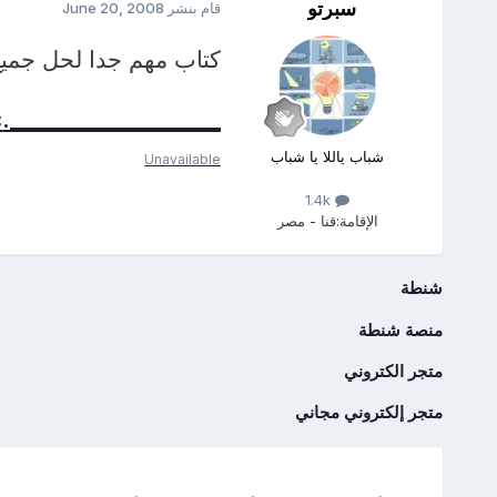
سبرتو
قام بنشر
June 20, 2008
كتاب مهم جدا لحل جميع
___________________.doc
شباب ياللا يا شباب
Unavailable
1.4k
الإقامة:
قنا - مصر
شنطة
منصة شنطة
متجر الكتروني
متجر إلكتروني مجاني