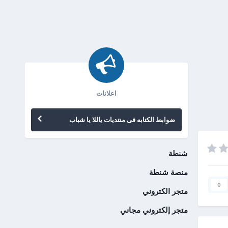
اعلانات
ضوابط الكتابه فى منتديات ياللا يا شباب
شنطة
منصة شنطة
0
متجر الكتروني
متجر إلكتروني مجاني