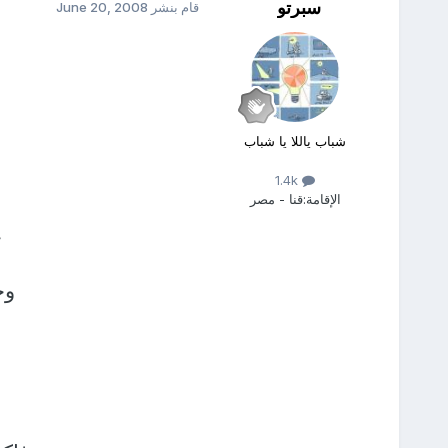
سبرتو
قام بنشر
June 20, 2008
شباب ياللا يا شباب
1.4k
الإقامة:
قنا - مصر
ح
وج