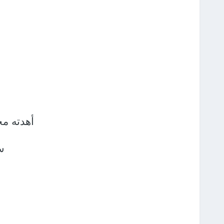
أهدته مج
س