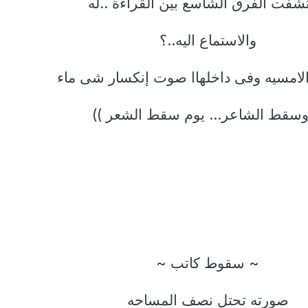
شفت الفرق الشاسع بين القراءة ..له
والاستماع اليه..؟
لامسيه وفى داخلهاا صوت إنكسار شى ماء
وسقط الشاعر... يوم سقط الشعر ))
~ سقوط كاتب ~
صورته تحتل نصف المساحه