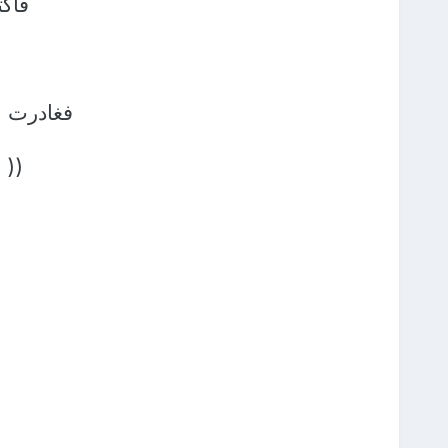
فاكت
فغادرت ا
(( 