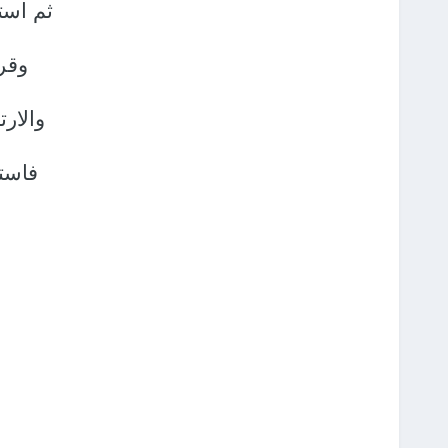
ثم است
وقر
والارت
فاستي