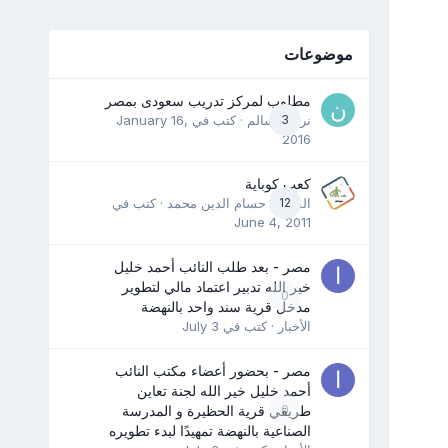
موضوعات
مطلوب لمركز تدريب سعودى بمصر
3
نرمين سالم
· كتب في
January 16,
2016
كعب كوباية
12
المدرب حسام الدين محمد
· كتب في
June 4, 2011
مصر - بعد طلب النائب أحمد خليل
خير الله تدبير اعتماد مالي لتطوير
0
مدخل قرية سند واحد بالنهضة
الأخبار
· كتب في
July 3
مصر - بحضور أعضاء مكتب النائب
أحمد خليل خير الله لجنة تعاين
0
طريقي قرية الحظيرة و المدرسة
الصناعية بالنهضة تمهيدًا لبدء تطويره