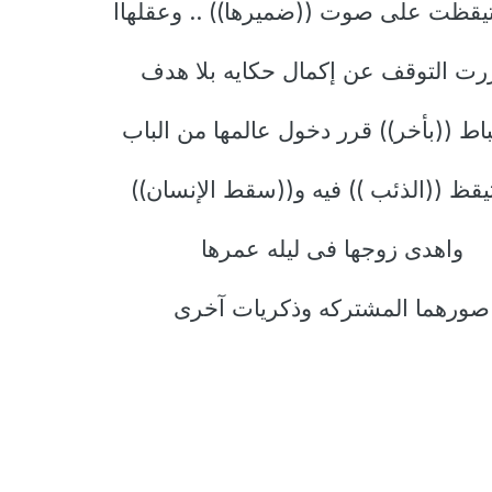
يقظت على صوت ((ضميرها)) .. وعقلهاا
رت التوقف عن إكمال حكايه بلا هدف
باط ((بأخر)) قرر دخول عالمها من الباب
قظ ((الذئب )) فيه و((سقط الإنسان))
واهدى زوجها فى ليله عمرها
صورهما المشتركه وذكريات آخرى