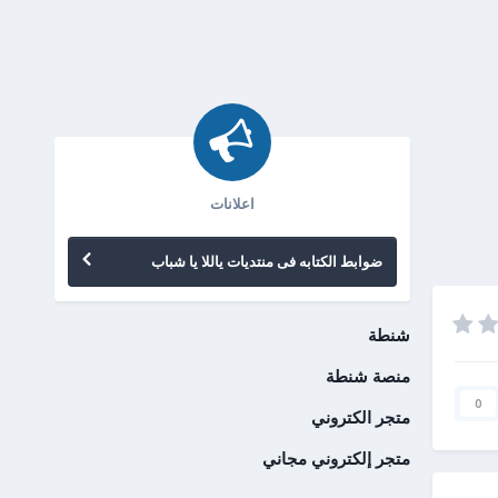
اعلانات
ضوابط الكتابه فى منتديات ياللا يا شباب
شنطة
منصة شنطة
0
متجر الكتروني
متجر إلكتروني مجاني