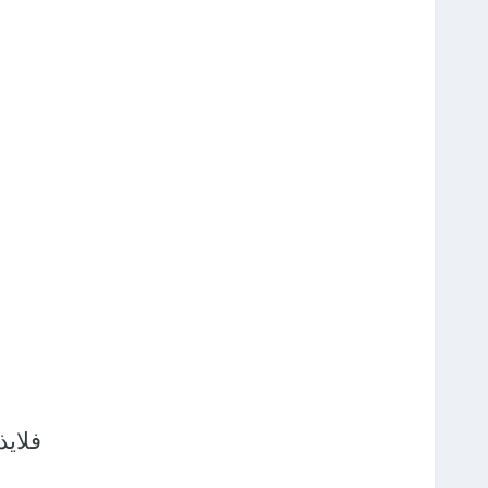
فلايذ