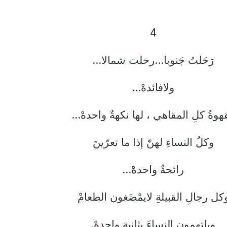
4
رَحَلتُ جَنوبا...رحلت شمالا...
ولافائدهْ...
هوةُ كلِ المقاهي ، لها نكهةٌ واحدهْ...
وكلُ النساءِ لهنّ إذا ما تعرّينَ
رائحةٌ واحدهْ...
كل رجالِ القبيلةِ لايمْضَغون الطعامْ
ويلتهمون النساءَ بثانيةٍ واحدهْ.