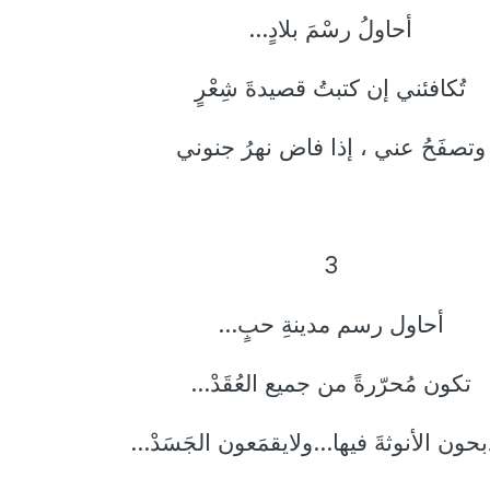
أحاولُ رسْمَ بلادٍ...
تُكافئني إن كتبتُ قصيدةَ شِعْرٍ
وتصفَحُ عني ، إذا فاض نهرُ جنوني
3
أحاول رسم مدينةِ حبٍ...
تكون مُحرّرةً من جميع العُقَدْ...
بحون الأنوثةَ فيها...ولايقمَعون الجَسَدْ...