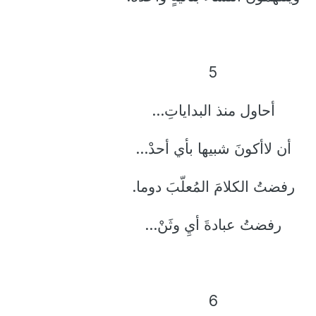
5
أحاول منذ البداياتِ...
أن لاأكونَ شبيها بأي أحدْ...
رفضتُ الكلامَ المُعلّبَ دوما.
رفضتُ عبادةَ أيِ وثَنْ...
6