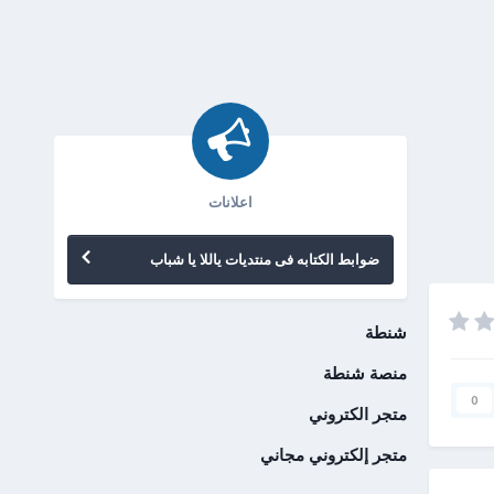
اعلانات
ضوابط الكتابه فى منتديات ياللا يا شباب
شنطة
منصة شنطة
0
متجر الكتروني
متجر إلكتروني مجاني