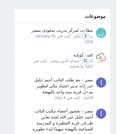
موضوعات
مطلوب لمركز تدريب سعودى بمصر
3
نرمين سالم
· كتب في
January 16,
2016
كعب كوباية
12
المدرب حسام الدين محمد
· كتب في
June 4, 2011
مصر - بعد طلب النائب أحمد خليل
خير الله تدبير اعتماد مالي لتطوير
0
مدخل قرية سند واحد بالنهضة
الأخبار
· كتب في
July 3
مصر - بحضور أعضاء مكتب النائب
أحمد خليل خير الله لجنة تعاين
0
طريقي قرية الحظيرة و المدرسة
الصناعية بالنهضة تمهيدًا لبدء تطويره