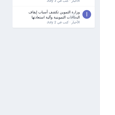
الأخبار
· كتب في
July 3
وزارة التموين تكشف أسباب إيقاف
0
البطاقات التموينية وآلية استعادتها
الأخبار
· كتب في
July 2