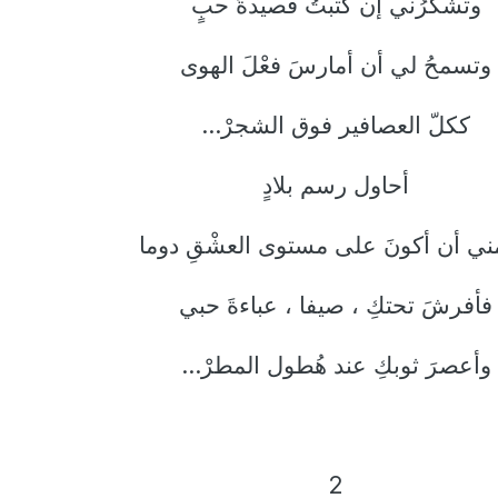
وتشكرُني إن كتبتُ قصيدةَ حبٍ
وتسمحُ لي أن أمارسَ فعْلَ الهوى
ككلّ العصافير فوق الشجرْ...
أحاول رسم بلادٍ
ّمني أن أكونَ على مستوى العشْقِ دوما
فأفرشَ تحتكِ ، صيفا ، عباءةَ حبي
وأعصرَ ثوبكِ عند هُطول المطرْ...
2