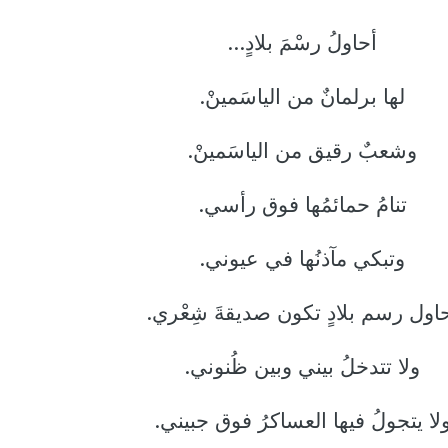
أحاولُ رسْمَ بلادٍ...
لها برلمانٌ من الياسَمينْ.
وشعبٌ رقيق من الياسَمينْ.
تنامُ حمائمُها فوق رأسي.
وتبكي مآذنُها في عيوني.
اول رسم بلادٍ تكون صديقةَ شِعْري.
ولا تتدخلُ بيني وبين ظُنوني.
لا يتجولُ فيها العساكرُ فوق جبيني.