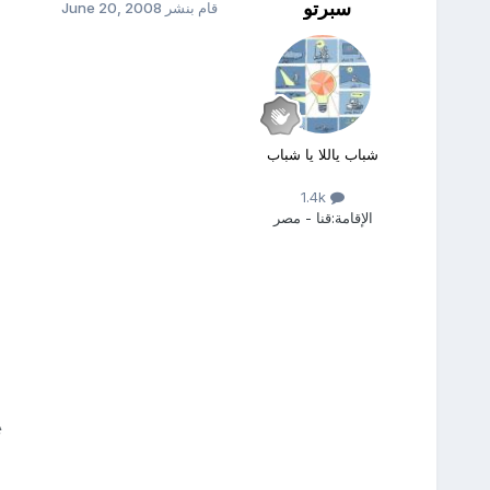
سبرتو
قام بنشر
June 20, 2008
شباب ياللا يا شباب
1.4k
الإقامة:
قنا - مصر
ت