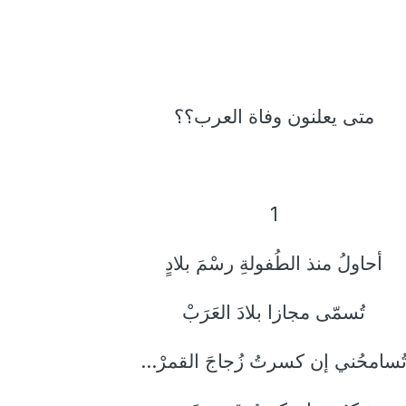
متى يعلنون وفاة العرب؟؟
1
أحاولُ منذ الطُفولةِ رسْمَ بلادٍ
تُسمّى مجازا بلادَ العَرَبْ
ُسامحُني إن كسرتُ زُجاجَ القمرْ...