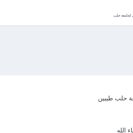
ي لجامعة حلب
ة حلب طيبين
ء الله