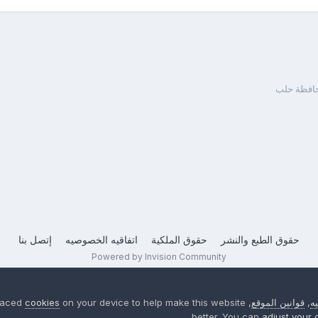
حافظة حلب
حقوق الطبع والنشر
حقوق الملكية
اتفاقيه الخصوصيه
إتصل بنا
Powered by Invision Community
ه
,
قوانين الموقع
, We have placed
on your device to help make this website
cookies
better. You can
adjust your 