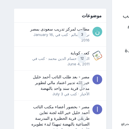
لب
موضوعات
مطلوب لمركز تدريب سعودى بمصر
3
نرمين سالم
· كتب في
January 16,
2016
ة
كعب كوباية
12
المدرب حسام الدين محمد
· كتب في
June 4, 2011
مصر - بعد طلب النائب أحمد خليل
خير الله تدبير اعتماد مالي لتطوير
0
مدخل قرية سند واحد بالنهضة
الأخبار
· كتب في
July 3
مصر - بحضور أعضاء مكتب النائب
أحمد خليل خير الله لجنة تعاين
0
طريقي قرية الحظيرة و المدرسة
سترفع
الصناعية بالنهضة تمهيدًا لبدء تطويره