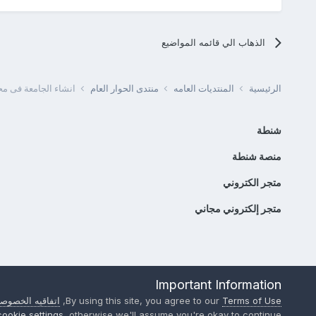
الذهاب الي قائمه المواضيع
الرئيسية
المنتديات العامه
منتدى الحوار العام
انشاء الجامعة فى م
شنطة
منصة شنطة
متجر الكتروني
متجر إلكتروني مجاني
Important Information
Terms of Use
By using this site, you agree to our
,
اتفاقيه الخصوصي
cookie settings
, otherwise we'll assume you're okay to continue..