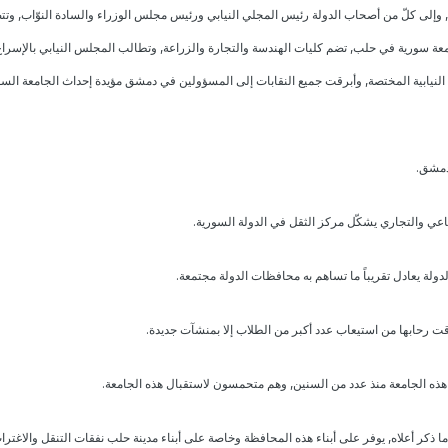
وإلى كلّ من أصحاب الدولة رئيس المجلي النيابي ورئيس مجلس الوزراء والسادة النوّاب, وت
ة سورية في حلب, تضم كليات الهندسة والتجارة والزراعة, وتطالب المجلس النيابي بالإسراع 
 النيابية المختصة, وأبرقت جميع النقابات إلى المسؤولين في دمشق مؤيدة إحداث الجامعة الس