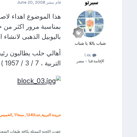
سبرتو
قام بنشر
June 20, 2008
هذا الموضوع اهداء لاص
بمناسبة مرور اكثر من خ
باليوبيل الذهبى لانشاء ا
شباب ياللا يا شباب
أهالي حلب يطالبون رئ
1.4k
الإقامة:
قنا - مصر
التربية ، 7 / 3 / 1957 )
جريدة التربية,عدد1243, سنة11 ,الخميس 6 شعبان 1376 /7 آذار 1957 الصفحة الثانية:
عقدت اللجنة الممثلة بكافة طبقات الشعب بم