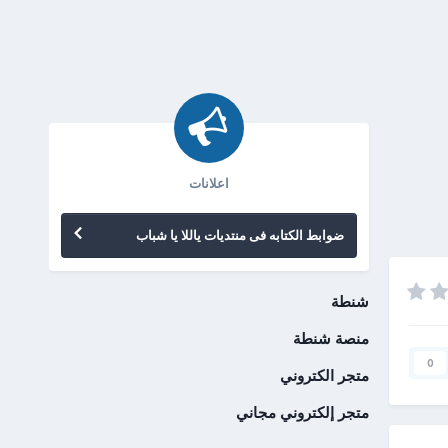
اعلانات
ضوابط الكتابه فى منتديات ياللا يا شباب
شنطة
منصة شنطة
0
متجر الكتروني
متجر إلكتروني مجاني