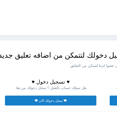
ل دخولك لتتمكن من اضافه تعليق جديد
عضوا لدينا لتتمكن من التعليق
♥ تسجيل دخول ♥
هل تمتلك حساب بالفعل ؟ سجل دخولك من هنا.
♥ سجل دخولك الان ♥