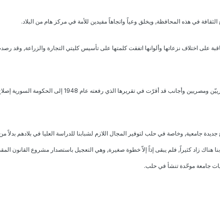
اقبة على اختلاف نزعاتها وألوانها اتفقت كلمتها على تأسيس كليتي التجارة والزراعة, وقد رص
9- أن اللجنة الفنية المؤلفة من خبراء سورييّن ومصريين وأجانب قد أقرّت في تقريرها الذي رفعته عام 1948 إلى ا
جديدة جامعية, وخاصة في حلب لتوفير المجال اللازم لشبابنا للدراسة العليا في بلادهم بدلاً من
بنا هناك زاد كثيراً, فلم يبقى إذاً إلاّ خطوة صغيرة, وهي التعجيل باستصدار مشروع القانون المقد
ات جامعة موحّدة تنشأ في حلب.