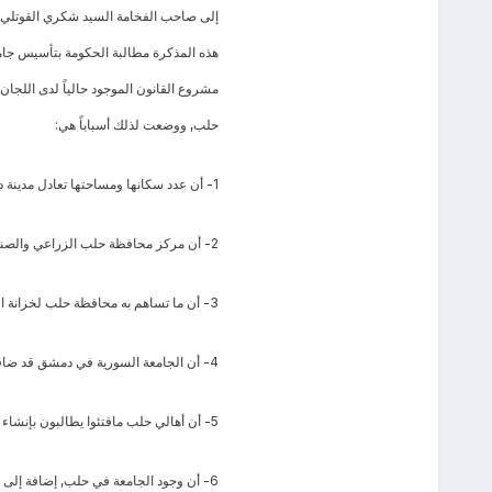
إلى صاحب الفخامة السيد شكري القوتلي, 
هذه المذكرة مطالبة الحكومة بتأسيس جامع
مشروع القانون الموجود حالياً لدى اللجان
حلب, ووضعت لذلك أسباباً هي:
1- أن عدد سكانها ومساحتها تعادل مدينة دمشق.
2- أن مركز محافظة حلب الزراعي والصناعي والتجاري يشكّل مركز الثقل في الدولة السورية.
3- أن ما تساهم به محافظة حلب لخزانة الدولة يعادل تقريباً ما تساهم به محافظات الدولة مجتمعة.
4- أن الجامعة السورية في دمشق قد ضاقت رحابها من استيعاب عدد أكبر من الطلاب إلا بمنشآت جديدة.
5- أن أهالي حلب مافتئوا يطالبون بإنشاء هذه الجامعة منذ عدد من السنين, وهم متحمسون لاستقبال هذه الجامعة.
6- أن وجود الجامعة في حلب, إضافة إلى ما ذكر أعلاه, يوفر على أبناء هذه المحافظة وخاصة على أبناء مدينة حلب نفقات التنقل والاغتراب.