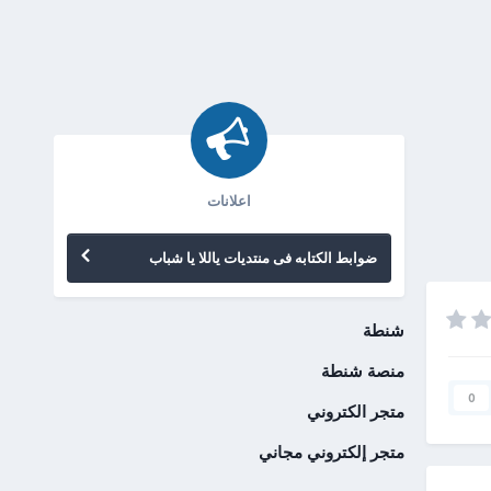
اعلانات
ضوابط الكتابه فى منتديات ياللا يا شباب
شنطة
منصة شنطة
0
متجر الكتروني
متجر إلكتروني مجاني