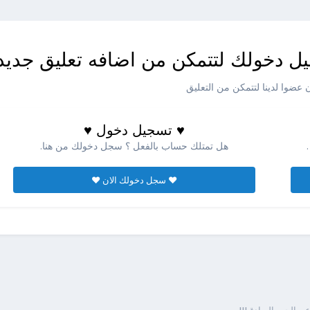
ل دخولك لتتمكن من اضافه تعليق جديد
عضوا لدينا لتتمكن من التعليق
♥ تسجيل دخول ♥
هل تمتلك حساب بالفعل ؟ سجل دخولك من هنا.
♥ سجل دخولك الان ♥