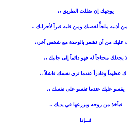
يوجهك إن ضللت الطريق ،،
 أذنيه ملجأً لغضبك ومن قلبه قبراً لأحزانك ،،
 عليك من أن تشعر بالوحدة مع شخص آخر،،
ا يجعلك محتاجاً له فهو دائماً إلى جانبك ،،
ك عظيماً وقادراً عندما ترى نفسك فاشلاً ،،
يقسو عليك عندما تقسو على نفسك ،،
فيأخذ من روحه ويزرعها في يديك ،،
فـــإذا