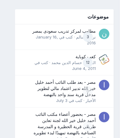
موضوعات
مطلوب لمركز تدريب سعودى بمصر
3
نرمين سالم
· كتب في
January 16,
2016
كعب كوباية
12
المدرب حسام الدين محمد
· كتب في
June 4, 2011
مصر - بعد طلب النائب أحمد خليل
خير الله تدبير اعتماد مالي لتطوير
0
مدخل قرية سند واحد بالنهضة
الأخبار
· كتب في
July 3
مصر - بحضور أعضاء مكتب النائب
أحمد خليل خير الله لجنة تعاين
0
طريقي قرية الحظيرة و المدرسة
الصناعية بالنهضة تمهيدًا لبدء تطويره