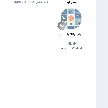
سبرتو
قام بنشر
June 20, 2008
شباب ياللا يا شباب
1.4k
الإقامة:
قنا - مصر