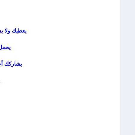
يعطيك ولا يس
يحمل
يشاركك أحل
ي