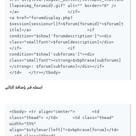
llapseimg_forumid}.gif" alt="" border="0" />
</a>			</if>			
<a href="forumdisplay.php?
$session[sessionurl]f=$forum[forumid]">$forum[t
itle]</a>			<if 
condition="$show['forumdescription']"><div 
class="smallfont">$forum[description]</div>
</if>			<if 
condition="$show['subforums']"><div 
class="smallfont"><strong>$vbphrase[subforums]
</strong>: $forum[subforums]</div></if>		
</td>	</tr></tbody>
اسفله قم بإضافة التالي
<tbody>	<tr align="center">	  <td 
class="thead"> </td>	  <td class="thead" 
width="55%" 
align="$stylevar[left]">$vbphrase[forum]</td>	
  <td class="thead" 