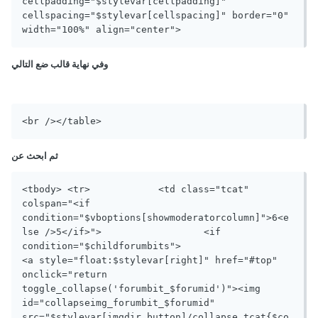
cellpadding="$stylevar[cellpadding]" 
cellspacing="$stylevar[cellspacing]" border="0" 
width="100%" align="center">
وفي نهاية قالب ضع التالي
<br /></table>
ثم ابحث عن
<tbody>	<tr>		<td class="tcat" 
colspan="<if 
condition="$vboptions[showmoderatorcolumn]">6<e
lse />5</if>">			<if 
condition="$childforumbits">			
<a style="float:$stylevar[right]" href="#top" 
onclick="return 
toggle_collapse('forumbit_$forumid')"><img 
id="collapseimg_forumbit_$forumid" 
src="$stylevar[imgdir_button]/collapse_tcat{$co