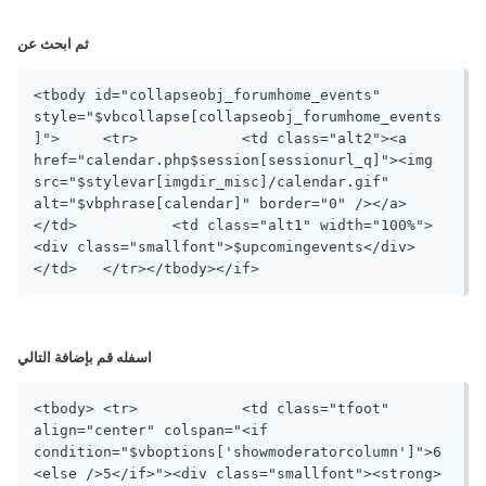
ثم ابحث عن
<tbody id="collapseobj_forumhome_events" 
style="$vbcollapse[collapseobj_forumhome_events
]">	<tr>		<td class="alt2"><a 
href="calendar.php$session[sessionurl_q]"><img 
src="$stylevar[imgdir_misc]/calendar.gif" 
alt="$vbphrase[calendar]" border="0" /></a>
</td>		<td class="alt1" width="100%">
<div class="smallfont">$upcomingevents</div>
</td>	</tr></tbody></if>
اسفله قم بإضافة التالي
<tbody>	<tr>		<td class="tfoot" 
align="center" colspan="<if 
condition="$vboptions['showmoderatorcolumn']">6
<else />5</if>"><div class="smallfont"><strong>			