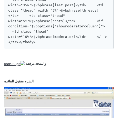
width="35%">$vbphrase[last_post]</td>	  <td 
class="thead" width="5%">$vbphrase[threads]
</td>	  <td class="thead" 
width="5%">$vbphrase[posts]</td>	  <if 
condition="$vboptions['showmoderatorcolumn']">	
  <td class="thead" 
width="10%">$vbphrase[moderator]</td>	  </if>	
</tr></tbody>
والنتيجة مرفقة
الشرح منقول للفائده