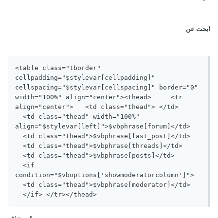
ابحث عن
<table class="tborder" 
cellpadding="$stylevar[cellpadding]" 
cellspacing="$stylevar[cellspacing]" border="0" 
width="100%" align="center"><thead>	<tr 
align="center">	  <td class="thead"> </td>	
  <td class="thead" width="100%" 
align="$stylevar[left]">$vbphrase[forum]</td>	
  <td class="thead">$vbphrase[last_post]</td>	
  <td class="thead">$vbphrase[threads]</td>	
  <td class="thead">$vbphrase[posts]</td>	
  <if 
condition="$vboptions['showmoderatorcolumn']">	
  <td class="thead">$vbphrase[moderator]</td>	
  </if>	</tr></thead>
قم بحذفه