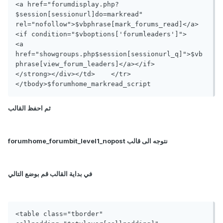
<a href="forumdisplay.php?
$session[sessionurl]do=markread" 
rel="nofollow">$vbphrase[mark_forums_read]</a>			
<if condition="$vboptions['forumleaders']">   			
<a 
href="showgroups.php$session[sessionurl_q]">$vb
phrase[view_forum_leaders]</a></if>		
</strong></div></td>	</tr>
</tbody>$forumhome_markread_script
ثم احفظ القالب
نتوجه الى قالب forumhome_forumbit_level1_nopost
في بداية القالب قم بوضع التالي
<table class="tborder" 