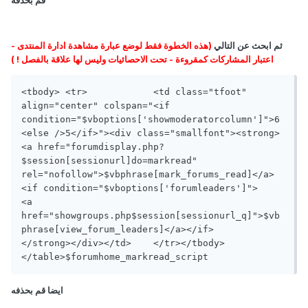
ثم ابحث عن التالي
(هذه الخطوة فقط لوضع عبارة مشاهدة ادارة المنتدى -
اعتبار المشاركات كمقروءة - تحت الاحصائيات وليس لها علاقة بالفصل ! )
<tbody>	<tr>		<td class="tfoot" 
align="center" colspan="<if 
condition="$vboptions['showmoderatorcolumn']">6
<else />5</if>"><div class="smallfont"><strong>			
<a href="forumdisplay.php?
$session[sessionurl]do=markread" 
rel="nofollow">$vbphrase[mark_forums_read]</a>			
<if condition="$vboptions['forumleaders']">   			
<a 
href="showgroups.php$session[sessionurl_q]">$vb
phrase[view_forum_leaders]</a></if>		
</strong></div></td>	</tr></tbody>
</table>$forumhome_markread_script
ايضا قم بحذفه