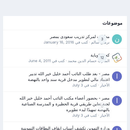
موضوعات
مطلوب لمركز تدريب سعودى بمصر
3
نرمين سالم
· كتب في
January 16, 2016
كعب كوباية
12
المدرب حسام الدين محمد
· كتب في
June 4, 2011
مصر - بعد طلب النائب أحمد خليل خير الله تدبير
0
اعتماد مالي لتطوير مدخل قرية سند واحد بالنهضة
الأخبار
· كتب في
July 3
مصر - بحضور أعضاء مكتب النائب أحمد خليل خير الله
لجنة تعاين طريقي قرية الحظيرة و المدرسة الصناعية
0
بالنهضة تمهيدًا لبدء تطويره
الأخبار
· كتب في
July 3
وزارة التموين تكشف أسباب إيقاف البطاقات التموينية