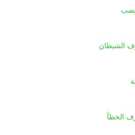
غضب
رف الشيطان
ة
ف الخطأ