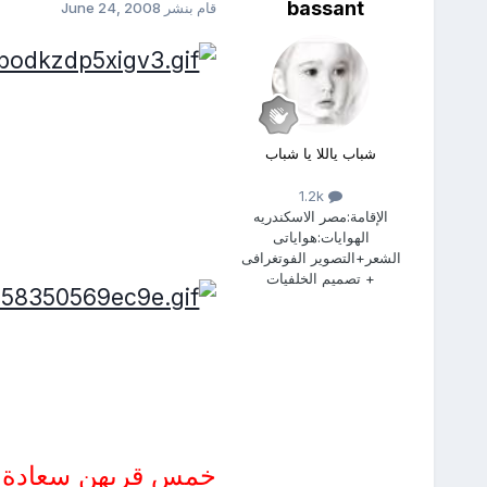
bassant
قام بنشر
June 24, 2008
شباب ياللا يا شباب
1.2k
الإقامة:
مصر الاسكندريه
الهوايات:
هواياتى
الشعر+التصوير الفوتغرافى
+ تصميم الخلفيات
خمس قربهن سعادة