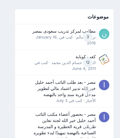
موضوعات
مطلوب لمركز تدريب سعودى بمصر
3
نرمين سالم
· كتب في
January 16,
2016
كعب كوباية
12
المدرب حسام الدين محمد
· كتب في
June 4, 2011
مصر - بعد طلب النائب أحمد خليل
خير الله تدبير اعتماد مالي لتطوير
0
مدخل قرية سند واحد بالنهضة
الأخبار
· كتب في
July 3
مصر - بحضور أعضاء مكتب النائب
أحمد خليل خير الله لجنة تعاين
0
طريقي قرية الحظيرة و المدرسة
الصناعية بالنهضة تمهيدًا لبدء تطويره