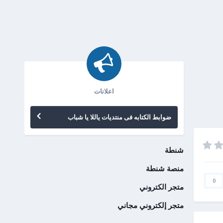
اعلانات
ضوابط الكتابه فى منتديات ياللا يا شباب
شنطة
منصة شنطة
0
متجر الكتروني
متجر إلكتروني مجاني