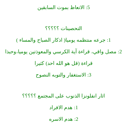
5: الاتعاظ بموت السابقين
التحصينات ؟؟؟؟؟
1: جرعه منتظمه يوميا( اذكار الصباح والمساء )
2: مصل واقي، قراءة آية الكرسي والمعوذتين يوميا،وحبذا
قراءة (قل هو الله احد) كثيرا
3: الاستغفار والتوبه النصوح
اثار انفلونزا الذنوب على المجتمع ؟؟؟؟؟
1: هدم الافراد
2: هدم الاسره