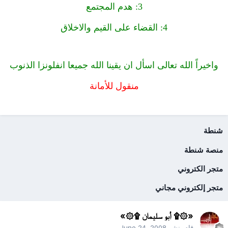
3: هدم المجتمع
4: القضاء على القيم والاخلاق
واخيراً الله تعالى اسأل ان يقينا الله جميعا انفلونزا الذنوب
منقول للأمانة
شنطة
منصة شنطة
متجر الكتروني
متجر إلكتروني مجاني
«۞۩ أبو سليمان ۩۞»
قام بنشر
June 24, 2008