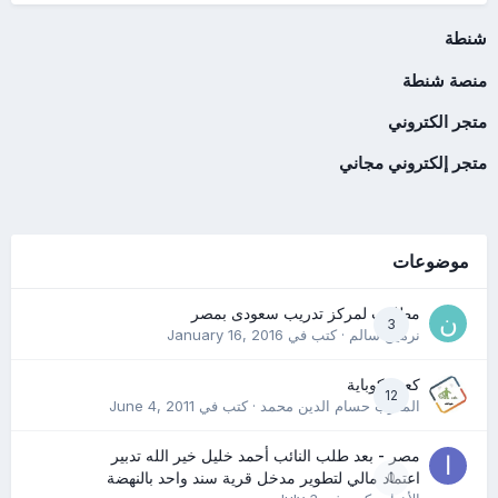
شنطة
منصة شنطة
متجر الكتروني
متجر إلكتروني مجاني
موضوعات
مطلوب لمركز تدريب سعودى بمصر
3
نرمين سالم
· كتب في
January 16, 2016
كعب كوباية
12
المدرب حسام الدين محمد
· كتب في
June 4, 2011
مصر - بعد طلب النائب أحمد خليل خير الله تدبير
0
اعتماد مالي لتطوير مدخل قرية سند واحد بالنهضة