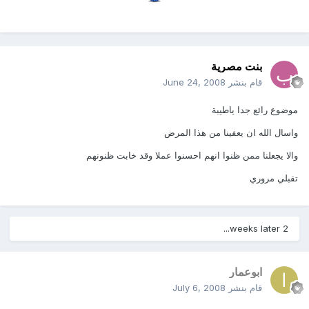
بنت مصرية
قام بنشر
June 24, 2008
موضوع رائع جدا ياطيبة
واسال الله ان يعفينا من هذا المرض
والا يجعلنا ممن ظنوا انهم احسنوا عملا وقد خابت ظنونهم
تقبلي مروري
2 weeks later...
ابوعمار
قام بنشر
July 6, 2008