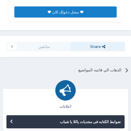
♥ سجل دخولك الان ♥
Share
متابعين
0
الذهاب الي قائمه المواضيع
اعلانات
ضوابط الكتابه فى منتديات ياللا يا شباب