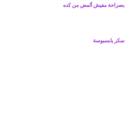
بصراحة مفيش ألمض من كده
سكر يابسبوسة