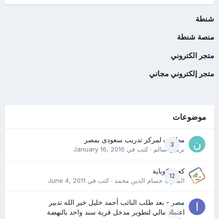
شنطة
منصة شنطة
متجر الكتروني
متجر إلكتروني مجاني
موضوعات
مطلوب لمركز تدريب سعودى بمصر
3
نرمين سالم
· كتب في
January 16, 2016
كعب كوباية
12
المدرب حسام الدين محمد
· كتب في
June 4, 2011
مصر - بعد طلب النائب أحمد خليل خير الله تدبير
0
اعتماد مالي لتطوير مدخل قرية سند واحد بالنهضة