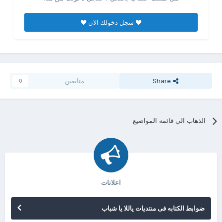
♥ سجل دخولك الان ♥
Share
متابعين
0
الذهاب الي قائمه المواضيع
اعلانات
ضوابط الكتابه فى منتديات ياللا يا شباب