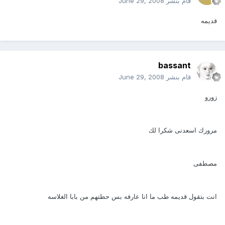
قام بنشر
June 29, 2008
قديمه
bassant
قام بنشر
June 29, 2008
زورو
مرورك اسعدنى شكرا لك
مصطفى
انت بتقول قديمه طب ما انا عارفه بس حطتهم من بابا الغلاسه