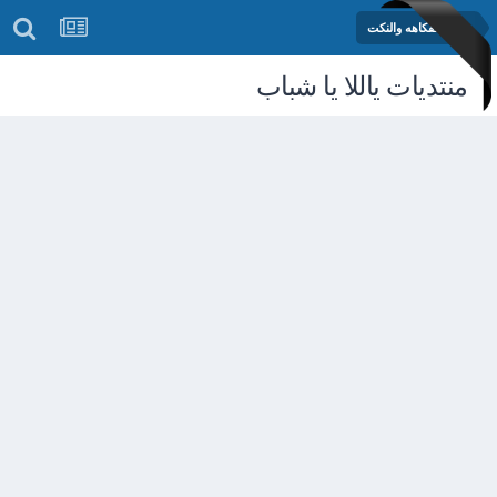
منتدى الفكاهه والنكت
منتديات ياللا يا شباب