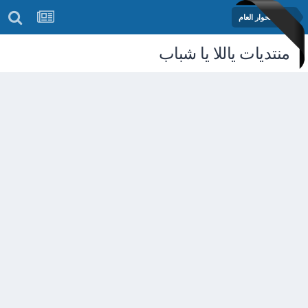
منتدى الحوار العام
منتديات ياللا يا شباب