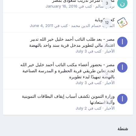
مطلوب لمركز تدريب سعودى بمصر
3
نرمين سالم
· كتب في
January 16, 2016
كعب كوباية
12
المدرب حسام الدين محمد
· كتب في
June 4, 2011
مصر - بعد طلب النائب أحمد خليل خير الله تدبير
0
اعتماد مالي لتطوير مدخل قرية سند واحد بالنهضة
الأخبار
· كتب في
July 3
مصر - بحضور أعضاء مكتب النائب أحمد خليل خير الله
لجنة تعاين طريقي قرية الحظيرة و المدرسة الصناعية
0
بالنهضة تمهيدًا لبدء تطويره
الأخبار
· كتب في
July 3
وزارة التموين تكشف أسباب إيقاف البطاقات التموينية
0
وآلية استعادتها
الأخبار
· كتب في
July 2
شنطة