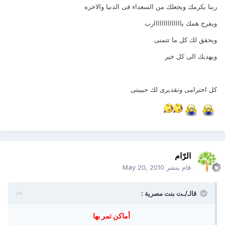
ربنا يكرمك ويجعلك من السعداء فى الدنيا والاخره
ويفرج همك ياااااااااااااارب
ويحقق لك كل ما تتمنى
ويهديك الى كل خير
كل احترامى وتقديرى لك حبيبتى
الرّام
قام بنشر
May 20, 2010
قالـ/ـت بنت مصرية :
أماكن تمر بها