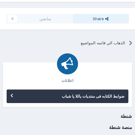
Share
متابعين
0
الذهاب الي قائمه المواضيع
اعلانات
ضوابط الكتابه فى منتديات ياللا يا شباب
شنطة
منصة شنطة