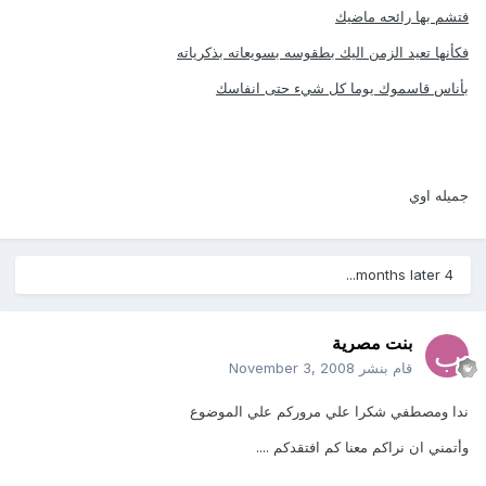
فتشم بها رائحه ماضيك
فكأنها تعيد الزمن اليك بطقوسه بسويعاته بذكرياته
بأناس قاسموك يوما كل شيء حتى انفاسك
جميله اوي
4 months later...
بنت مصرية
قام بنشر
November 3, 2008
ندا ومصطفي شكرا علي مروركم علي الموضوع
وأتمني ان نراكم معنا كم افتقدكم ....