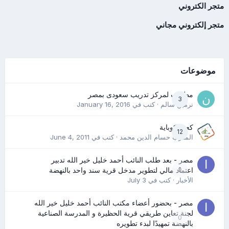
متجر الكتروني
متجر إلكتروني مجاني
موضوعات
مطلوب لمركز تدريب سعودى بمصر
3
نرمين سالم
· كتب في
January 16, 2016
كعب كوباية
12
المدرب حسام الدين محمد
· كتب في
June 4, 2011
مصر - بعد طلب النائب أحمد خليل خير الله تدبير
0
اعتماد مالي لتطوير مدخل قرية سند واحد بالنهضة
الأخبار
· كتب في
July 3
مصر - بحضور أعضاء مكتب النائب أحمد خليل خير الله
لجنة تعاين طريقي قرية الحظيرة و المدرسة الصناعية
0
بالنهضة تمهيدًا لبدء تطويره