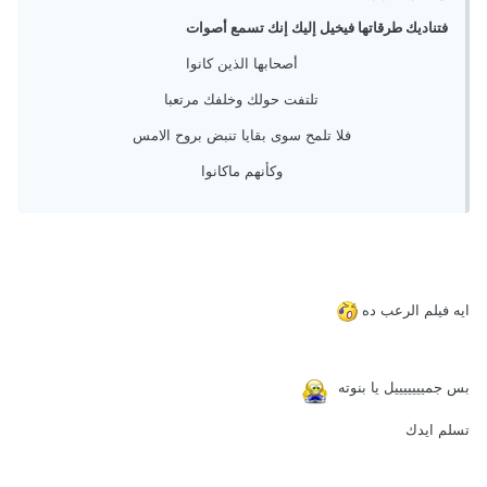
فتناديك طرقاتها فيخيل إليك إنك تسمع أصوات
أصحابها الذين كانوا
تلتفت حولك وخلفك مرتعبا
فلا تلمح سوى بقايا تنبض بروح الامس
وكأنهم ماكانوا
ايه فيلم الرعب ده
بس جميييييييل يا بنوته
تسلم ايدك