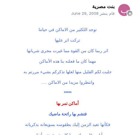
بنت مصرية
قام بنشر
June 29, 2008
توجد اللكثير من الاماكن في حياتنا
تركت اثر عليها
اثر ربما كان من القوة مما غيرت مجري شريانها
مهما كان ما فعلته بنا هذه الأماكن
جلبت لكم القليل منها لعلها تذكركم بشيء مررتم به
وانتظروا مزيدا من الاماكن .....
*****
أماكن تمر بها
فتشم بها رائحة ماضيك
فكأنها تعيد الزمن إليك بطقوسه بسويعاته بذكرياته
بأناس قاسموك يوما كل شيء حتى أنفاس