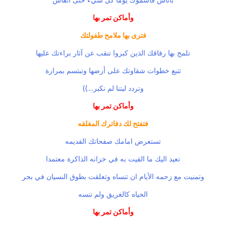
وأماكن تمر بها
فترى بها ملامح طفولتك
تلمح بها رفاقك الذين كبروا تنقب عن آثار براءتك عليها
تتبع خطوات شقاوتك على أرضها وتبتسم بمرارة
وتردد ليتنا لم نكبر....))
وأماكن تمر بها
فتفتح لك دفاترك المغلقه
تستعرض امامك صفحاتك القديمه
تعيد اليك ما القيت به في خزانه الذاكرة معتمدا
وتمنيت مع زحمه الأيام ان تنساه وتعلقت بطوق النسيان في بحر
الحياه كالغريق ولم تنسه
وأماكن تمر بها