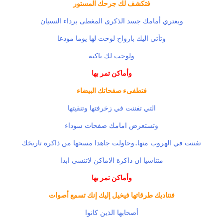
فتكشف لك جرحك المستور
ويعتري أمامك جسد الذكرى المغطى برداء النسيان
وتأتي اليك بارواح لوحت لها يوما مودعا
ولوحت لك باكيه
وأماكن تمر بها
فتطفىء صفحاتك البيضاء
التي تفننت في زخرفتها وتنقيتها
وتستعرض امامك صفحات سوداء
تفننت في الهروب منها..وحاولت جاهدا مسحها من ذاكرة تاريخك
متناسيا ان ذاكرة الاماكن لاتنسى ابدا
وأماكن تمر بها
فتناديك طرقاتها فيخيل إليك إنك تسمع أصوات
أصحابها الذين كانوا