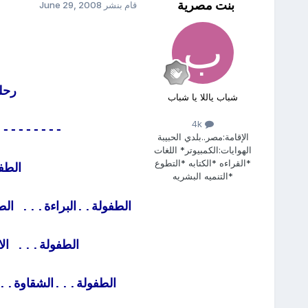
بنت مصرية
قام بنشر
June 29, 2008
رحل
شباب ياللا يا شباب
4k
---------
الإقامة:
مصر..بلدي الحبيبة
الهوايات:
الكمبيوتر* اللغات
*القراءه *الكتابه *التطوع
الطف
*التنميه البشريه
الطفولة..البراءة... ال
الطفولة... الا
الطفولة...الشقاوة..