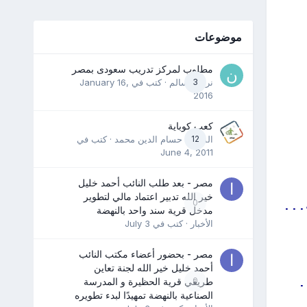
موضوعات
مطلوب لمركز تدريب سعودى بمصر
3
نرمين سالم
· كتب في
January 16,
2016
كعب كوباية
12
المدرب حسام الدين محمد
· كتب في
June 4, 2011
مصر - بعد طلب النائب أحمد خليل
خير الله تدبير اعتماد مالي لتطوير
0
...
مدخل قرية سند واحد بالنهضة
الأخبار
· كتب في
July 3
مصر - بحضور أعضاء مكتب النائب
أحمد خليل خير الله لجنة تعاين
0
طريقي قرية الحظيرة و المدرسة
.
الصناعية بالنهضة تمهيدًا لبدء تطويره