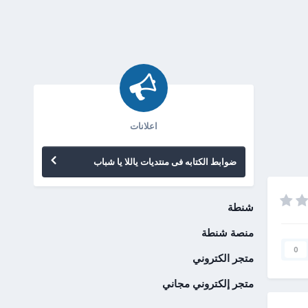
اعلانات
ضوابط الكتابه فى منتديات ياللا يا شباب
شنطة
منصة شنطة
0
متجر الكتروني
متجر إلكتروني مجاني