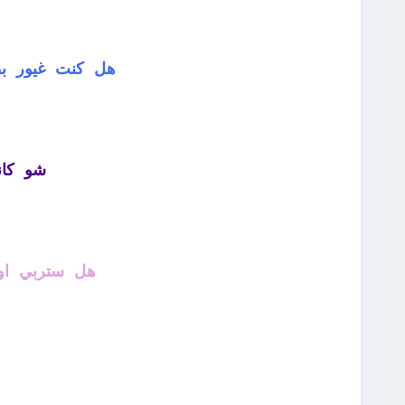
هل كنت غيور بط
شو كان
هل ستربي اول