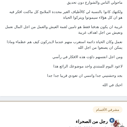
ماحولي الناس والشوارع دون تحديق
ولكنهك كانوا بالنسبة لي كالأطياف الغير محددة الملامح كل ماكنت افكر فيه
هو ان كل هؤلاء سيموتوا ويتركوا الحياة
غريبة ان يكون هدفنا فقط هو تامين لقمة العيش والعمل من اجل المال نعمل
ونعيش من اجل اهداف غريبة
نعمل وكان الحياة دائمة استغرب منهم عندما لايدركون كيف هم عظماء وماذا
يمكن ان يصنعوا من اجل الله
ومن اجل انفسهم داؤت هذه الافكار في رأسي
لاعود اليوم للمنتدي واجد موضوعك الرائع هذا
بجد وحشتيني جدا واتنمي ان تعودي قريبا جدا جدا
احبك في الله
مشرفي الأقسام
رجل من الصحراء