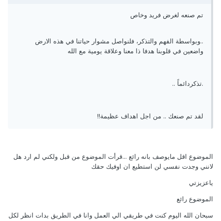
تم صنعه لغرض فريد وخاص
..وبواسطة الفهم والتذكر، فلنواصل مشوار حياتنا في هذه الارض
واضعين في قلوبنا هدفا ذا معنا وعلاقة يومية مع الله
.تذكردائماً ..
لقد تم صنعك .. من اجل اهداف عظيمة!!
الموضوع اقل مايوصف بانه رائع ...قرأت الموضوع من قبل ولكني لم ارد هل
لانني وجدت نفسي لن استطيع ان اوفيك حقك
ياعزيزتي
الموضوع رائع
سبحان الله اليوم كنت في طريقي الي العمل وانا في الطريق بدات انظر لكل