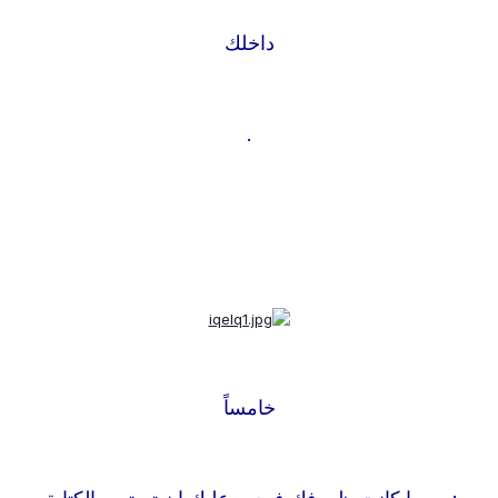
داخلك
.
خامساً