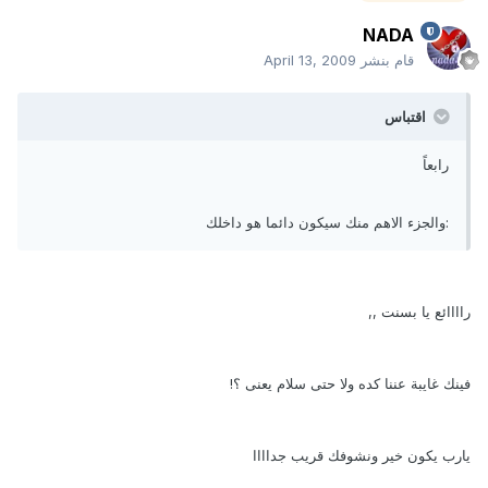
NADA
قام بنشر
April 13, 2009
اقتباس
رابعاً
:والجزء الاهم منك سيكون دائما هو داخلك
راااائع يا بسنت ,,
فينك غايبة عننا كده ولا حتى سلام يعنى ؟!
يارب يكون خير ونشوفك قريب جداااا