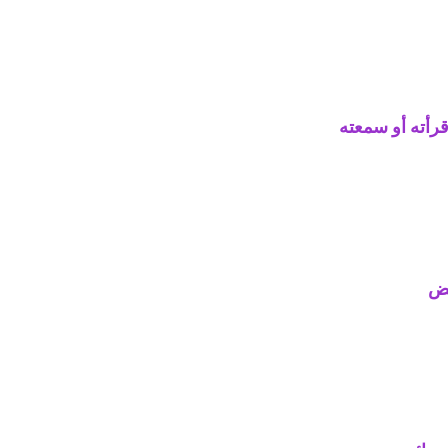
رأته أو سمعته
بض