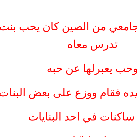
امعي من الصين كان يحب بنت
تدرس معاه
حب يعبرلها عن حبه
ده فقام ووزع على بعض البنات
ساكنات في احد البنايات