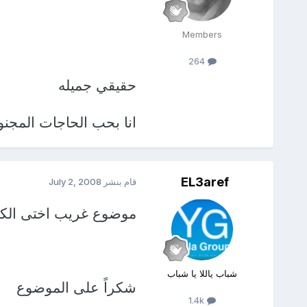
Members
264
حقيقي جميله
انا بحب الحاجات المجن
EL3aref
قام بنشر
July 2, 2008
موضوع غريب اختى الكري
شباب ياللا يا شباب
شكراً على الموضوع
1.4k