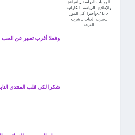
الهوايات:
الدراسة _القراءة
والإطلاع _الرياضة_ الكاراتيه
<br />وأخيرا أكل الموز
_شرب العناب _ شرب
القرفة
وفعلا أغرب تعبير عن الحب ق
شكرا لكى قلب المنتدى النا