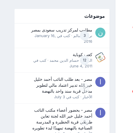
موضوعات
مطلوب لمركز تدريب سعودى بمصر
3
نرمين سالم
· كتب في
January 16,
2016
كعب كوباية
12
المدرب حسام الدين محمد
· كتب في
June 4, 2011
مصر - بعد طلب النائب أحمد خليل
خير الله تدبير اعتماد مالي لتطوير
0
مدخل قرية سند واحد بالنهضة
الأخبار
· كتب في
July 3
مصر - بحضور أعضاء مكتب النائب
أحمد خليل خير الله لجنة تعاين
0
طريقي قرية الحظيرة و المدرسة
الصناعية بالنهضة تمهيدًا لبدء تطويره