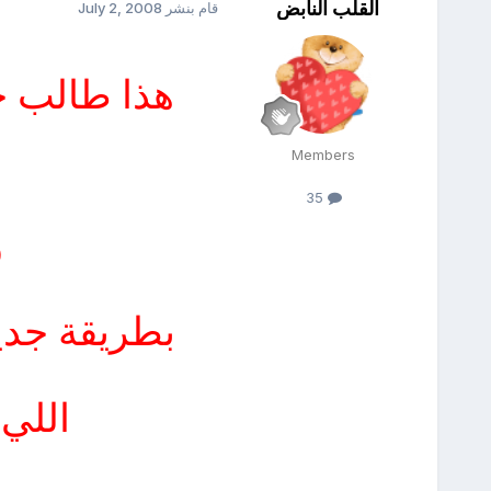
القلب النابض
قام بنشر
July 2, 2008
هذا طالب ج
Members
35
و
بطريقة جدي
اللي 