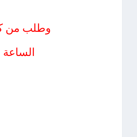
وطلب من كل
الساعة 8 بالليل تخيلوا ايش الي صار