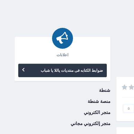
اعلانات
ضوابط الكتابه فى منتديات ياللا يا شباب
شنطة
منصة شنطة
0
متجر الكتروني
متجر إلكتروني مجاني