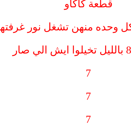
قطعة كاكاو
 وحده منهن تشغل نور غرفتها
7
7
7