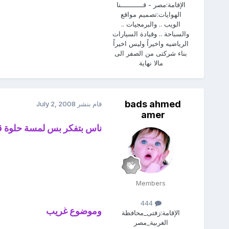
الإقامة:
مصر - قـــــــــــنا
الهوايات:
تصميم مواقع
الويب .. والبرمجيات ..
والسباحة .. وقيادة السيارات
الرياضيه واخيراً وليس اخيراً
بناء شركتى من الصفر الى
مالا نهاية
bads ahmed
قام بنشر
July 2, 2008
amer
ناس بتفكر بس لمسة حلوة ق
Members
444
وموضوع غريب
الإقامة:
زفتى_محافظة
الغربية_مصر