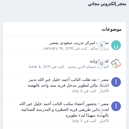
متجر إلكتروني مجاني
موضوعات
مطلوب لمركز تدريب سعودى بمصر
3
نرمين سالم
· كتب في
January 16, 2016
كعب كوباية
12
المدرب حسام الدين محمد
· كتب في
June 4, 2011
مصر - بعد طلب النائب أحمد خليل خير الله تدبير
0
اعتماد مالي لتطوير مدخل قرية سند واحد بالنهضة
الأخبار
· كتب في
July 3
مصر - بحضور أعضاء مكتب النائب أحمد خليل خير الله
لجنة تعاين طريقي قرية الحظيرة و المدرسة الصناعية
0
بالنهضة تمهيدًا لبدء تطويره
الأخبار
· كتب في
July 3