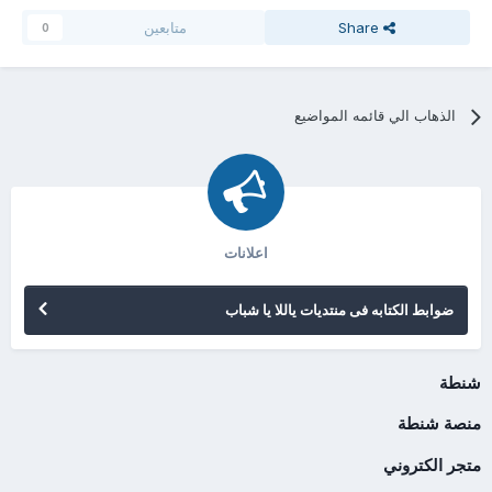
Share
متابعين
0
الذهاب الي قائمه المواضيع
اعلانات
ضوابط الكتابه فى منتديات ياللا يا شباب
شنطة
منصة شنطة
متجر الكتروني