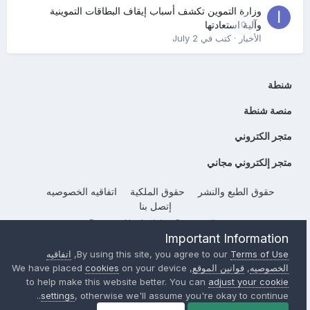
وزارة التموين تكشف أسباب إيقاف البطاقات التموينية
0
وآلية استعادتها
الأخبار
· كتب في
July 2
شنطة
منصة شنطة
متجر الكتروني
متجر إلكتروني مجاني
حقوق الطبع والنشر
حقوق الملكية
اتفاقيه الخصوصيه
إتصل بنا
Powered by Invision Community
Important Information
Terms of Use
By using this site, you agree to our
,
اتفاقيه
الخصوصيه
,
قوانين الموقع
, We have placed
on your device
cookies
to help make this website better. You can
adjust your cookie
settings
, otherwise we'll assume you're okay to continue..