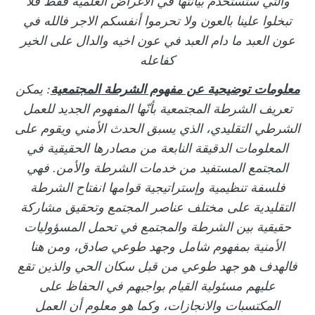
والتي ستستخدم بيانتها في الأغراض العلمية فقط فلا
تبخلوا علينا بالعون ولا تحرموا أنفسكم الاجر فالله في
عون العبد ما دام العبد في عون اخيه والدال على الخير
كفاعله
معلومات توضيحية عن مفهوم الشرطة المجتمعية
: يمكن
تعريف الشرطة المجتمعية بأنّها المفهوم الجديد للعمل
الشرطي التقليدي، الذي يسبق الحدث الأمني ويقوم على
المعلومات الدقيقة النابعة من مصادرها الحقيقية في
المجتمع المستفيد من خدمات الشرطة والأمن. فهي
فلسفة تنظيمية وإستراتيجية قوامها انفتاح الشرطة
التقليدية على مختلف عناصر المجتمع وتحقيق مشاركة
حقيقية بين الشرطة والمجتمع في تحمل المسؤوليات
الأمنية بمفهوم شامل وجهد طوعي صادق، ومن هنا
فالهدف هو جهد طوعي من قبل سكان الحي والذين تقع
عليهم مسئولية القيام بواجبهم في الحفاظ على
المكتسبات والانجازات، وكما هو معلوم أن العمل