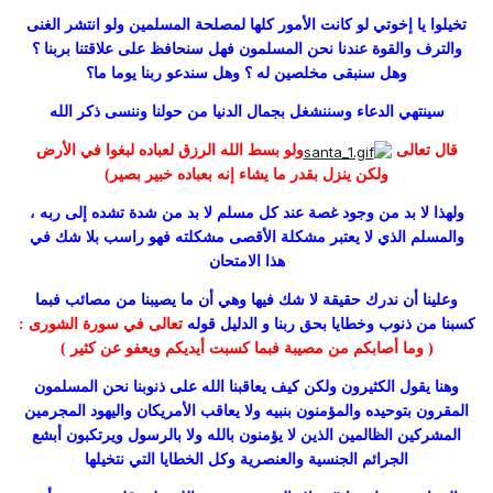
تخيلوا يا إخوتي لو كانت الأمور كلها لمصلحة المسلمين ولو انتشر الغنى
والترف والقوة عندنا نحن المسلمون فهل سنحافظ على علاقتنا بربنا ؟
وهل سنبقى مخلصين له ؟ وهل سندعو ربنا يوما ما؟
سينتهي الدعاء وسننشغل بجمال الدنيا من حولنا وننسى ذكر الله
قال تعالى
ولو بسط الله الرزق لعباده لبغوا في الأرض
ولكن ينزل بقدر ما يشاء إنه بعباده خبير بصير)
ولهذا لا بد من وجود غصة عند كل مسلم لا بد من شدة تشده إلى ربه ،
والمسلم الذي لا يعتبر مشكلة الأقصى مشكلته فهو راسب بلا شك في
هذا الامتحان
وعلينا أن ندرك حقيقة لا شك فيها وهي أن ما يصيبنا من مصائب فبما
كسبنا من ذنوب وخطايا بحق ربنا و الدليل قوله
تعالى في سورة الشورى :
( وما أصابكم من مصيبة فبما كسبت أيديكم ويعفو عن كثير )
وهنا يقول الكثيرون ولكن كيف يعاقبنا الله على ذنوبنا نحن المسلمون
المقرون بتوحيده والمؤمنون بنبيه ولا يعاقب الأمريكان واليهود المجرمين
المشركين الظالمين الذين لا يؤمنون بالله ولا بالرسول ويرتكبون أبشع
الجرائم الجنسية والعنصرية وكل الخطايا التي نتخيلها