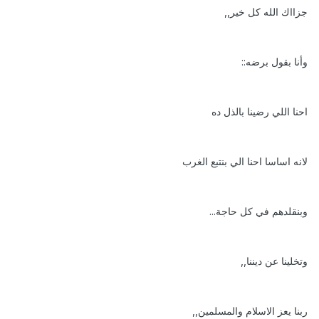
جزااك الله كل خير,,
وأنا بقول برضه::
احنا اللي رضينا بالذل ده
لانه اساسا احنا الي بنتبع الغرب
وبنقلدهم في كل حاجة...
وتخلينا عن ديننا,,
ربنا يعز الاسلام والمسلمين,,