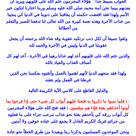
الجواب بسيط جدا " هؤلاء المجرمون ختم الله على قلوبهم ويريد أن
يعذبهم بينما نحن أمة محمد صلى الله عليه وسلم وربنا اختارنا لنكون خير
الأمم ولهذا فقد اقتضت حكمته أن يعاقبنا على ذنوبنا في الدنيا كي ينجينا
من عذاب الآخرة وهذه نعمة كبيرة من الله تعالى لنا تدفعنا للصبر والتعلم
من أخطائنا
وثقوا جميعا أن لكل ذنب نرتكبه عقوبة وقد شاء الله برحمته أن يجعل
عقوبتنا في الدنيا وليس في الآخرة والحمد لله
والذين ختم الله على قلوبهم أعد لهم عذابا رهيبا في الآخرة ، أعد لهم كل
أصناف العذاب والعياذ بالله
ولهذا فقد منحهم الدنيا لأنهم اهتموا بالعمل وأتقنوه بعكسنا نحن الذين
فرطنا في العمل ولم نتقنه
والدليل القاطع على كلامي الآية الكريمة التالية
:
( فلما نسوا ما ذكروا به فتحنا عليهم أبواب كل شيء حتى إذا فرحوا بما
أوتوا أخذناهم بغتة فإذا هم مبلسون )
فقد فتح الله على هؤلاء المجرمين
كل أبواب رزقه كي يأخذهم بغتة نحو عذاب مرعب جزاء على ما فعلوه
من جرائم فربك الكريم العادل لا يجمع على عباده خوفين ولا أمنين
ونحن الموحدون المسلمون يذكرنا ربنا ويعيدنا من طري الخطأ نحو جادة