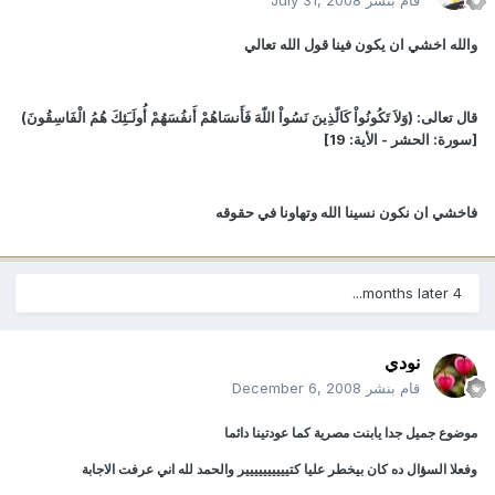
قام بنشر
July 31, 2008
والله اخشي ان يكون فينا قول الله تعالي
قال تعالى: (وَلاَ تَكُونُواْ كَالّذِينَ نَسُواْ اللّهَ فَأَنسَاهُمْ أَنفُسَهُمْ أُولَـَئِكَ هُمُ الْفَاسِقُونَ)
[سورة: الحشر - الأية: 19]
فاخشي ان نكون نسينا الله وتهاونا في حقوقه
4 months later...
نودي
قام بنشر
December 6, 2008
موضوع جميل جدا يابنت مصرية كما عودتينا دائما
وفعلا السؤال ده كان بيخطر عليا كتيييييييييير والحمد لله اني عرفت الاجابة