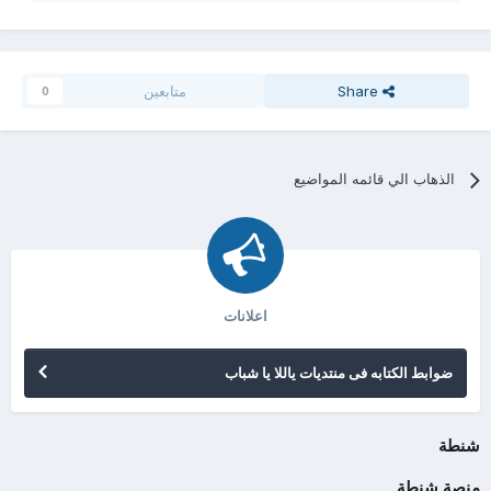
Share
متابعين
0
الذهاب الي قائمه المواضيع
اعلانات
ضوابط الكتابه فى منتديات ياللا يا شباب
شنطة
منصة شنطة