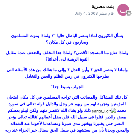
بنت مصرية
قام بنشر
July 4, 2008
يسأل الكثيرون لماذا ينتصر الباطل حاليا "؟ ولماذا يموت المسلمون
ويحاربون في كل مكان ؟
ولماذا ضاع منا المسجد الأقصى؟ ولماذا هذا التخلف والضعف عندنا مقابل
القوة الرهيبة لدى أعدائنا؟
ولماذا لا ينتصر الحق ؟ وأين العدل ؟ وإلى ما هنالك من هذه الأسئلة التي
يطرحها الكثيرون في زمن الظلم والجبن والتخاذل
الجواب بسيط جدا"
كل تلك المشاكل والمصائب التي تواجه المسلمين في كل مكان امتحان
للمؤمنين وتجربة لهم من ربهم عز وجل والدليل قوله تعالى في سورة
محمد
ذلك ولو يشاء الله لانتصر منهم ولكن ليبلو بعضكم
ببعض والذين قتلوا في سبيل الله فلن يضل أعمالهم )فالله تعالى يؤخر
النصر حتى يختبرنا ويختبر مدى صبرنا ومساعدتنا لأخوتنا عند الشدائد
والمحن ويعدنا بأن من يستشهد في سبيل الحق سينال خير الجزاء عند ربه