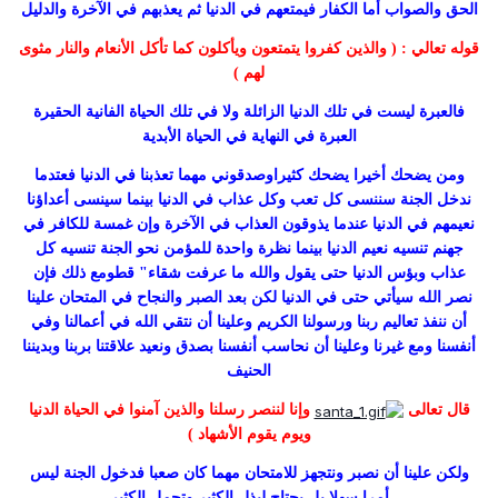
الحق والصواب أما الكفار فيمتعهم في الدنيا ثم يعذبهم في الآخرة والدليل
قوله تعالي
: ( والذين كفروا يتمتعون ويأكلون كما تأكل الأنعام والنار مثوى
لهم )
فالعبرة ليست في تلك الدنيا الزائلة ولا في تلك الحياة الفانية الحقيرة
العبرة في النهاية في الحياة الأبدية
ومن يضحك أخيرا يضحك كثيراوصدقوني مهما تعذبنا في الدنيا فعتدما
ندخل الجنة سننسى كل تعب وكل عذاب في الدنيا بينما سينسى أعداؤنا
نعيمهم في الدنيا عندما يذوقون العذاب في الآخرة وإن غمسة للكافر في
جهنم تنسيه نعيم الدنيا بينما نظرة واحدة للمؤمن نحو الجنة تنسيه كل
عذاب وبؤس الدنيا حتى يقول والله ما عرفت شقاء" قطومع ذلك فإن
نصر الله سيأتي حتى في الدنيا لكن بعد الصبر والنجاح في المتحان علينا
أن ننفذ تعاليم ربنا ورسولنا الكريم وعلينا أن نتقي الله في أعمالنا وفي
أنفسنا ومع غيرنا وعلينا أن نحاسب أنفسنا بصدق ونعيد علاقتنا بربنا وبديننا
الحنيف
قال تعالى
وإنا لننصر رسلنا والذين آمنوا في الحياة الدنيا
ويوم يقوم الأشهاد )
ولكن علينا أن نصبر ونتجهز للامتحان مهما كان صعبا فدخول الجنة ليس
أمرا سهلا بل يحتاج لبذل الكثير وتحمل الكثير