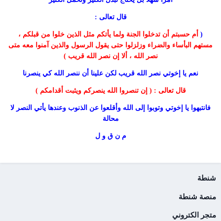
قال تعالى :
(
أم حسبتم أن تدخلوا الجنة ولما يأتكم مثل الذين خلوا من قبلكم ،
مستهم البأساء والضراء وزلزلوا حتى يقول الرسول والذين آمنوا معه متى
نصر الله ، ألا إن نصر الله قريب )
نعم يا إخوتي نصر الله قريب لكن علينا أن ننصر الله كي ينصرنا
قال تعالى : ( إن تنصروا الله ينصركم ويثبت أقدامكم )
فانتبهوا يا إخوتي وتوبوا إلى الله وأقلعوا عن الذنوب وعندها يأتي النصر لا
محالة
م ن ق و ل
شنطة
منصة شنطة
متجر الكتروني