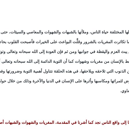
ائلها المختلفة حياة الناس، وملأتها بالشبهات والشهوات والمعاصي والسيئات، حتى
ما تكاثرت المغريات بالشرور وقلَّت البواعث على الخيرات فأصبحت القلوب بحاج
ث العزم واليقظة في جوانبها ومن ثم فإن العودة إلى الله سبحانه وتعالى وتوث
 بالإنسان من مغريات وشهوات كما أن التوبة الدائمة إلى الله سبحانه وتعالى
ن الذنوب التي تلاحقه ويلاحقها، في هذه الحلقة نتناول أهمية التوبة وضرورتها وف
رض لثمراتها ومكاسبها وأثرها على الإنسان في الدنيا والآخرة وذلك من خلال حوار
اوي.
رنا إلى واقع الناس نجد كما أشرنا في المقدمة، المغريات والشهوات والشبهات أ