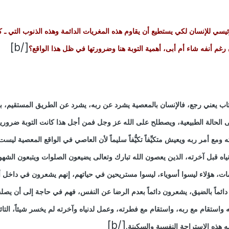
يسي للإنسان لكي يستطيع أن يقاوم هذه المغريات الدائمة وهذه الذنوب التي ـ ك
[/b]
 رغم أنفه شاء أم أبى، أهمية التوبة هنا وضرورتها في ظل هذا الواقع؟
تاب يعني رجع، فالإنسان بالمعصية يشرد عن ربه، يشرد عن الطريق المستقيم، بال
ى الحالة الطبيعية، ويصطلح على الله عز وجل فمن أجل هذا كانت التوبة ضروري
مع أمر ربه ويعيش متكيِّفاً تكيُّفاً سليماً لأن العاصي في الواقع المعصية ليس
اه قبل آخرته، الذين يعصون الله تبارك وتعالى يضيعون الصلوات ويتبعون الشه
ات، هؤلاء ليسوا أسوياء، ليسوا مستريحين في حياتهم، إنهم يشعرون في داخل 
دائماً بالضيق، يشعرون دائماً بعدم الرضا عن النفس، فهم في حاجة إلى أن يصلح
 واستقام مع ربه، واستقام مع فطرته، وعمل لدنياه وآخرته لم يخسر شيئاً، التا
[/b]
هذه الاستراحة النفسية والسكينة.