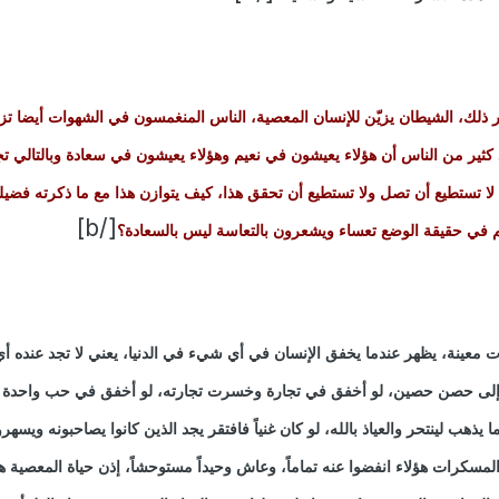
غير ذلك، الشيطان يزيّن للإنسان المعصية، الناس المنغمسون في الشهوات أيضا تز
 كثير من الناس أن هؤلاء يعيشون في نعيم وهؤلاء يعيشون في سعادة وبالتالي تج
ا لا تستطيع أن تصل ولا تستطيع أن تحقق هذا، كيف يتوازن هذا مع ما ذكرته فضيل
[/b]
هم في حقيقة الوضع تعساء ويشعرون بالتعاسة ليس بالسعادة؟
ت معينة، يظهر عندما يخفق الإنسان في أي شيء في الدنيا، يعني لا تجد عنده أي
ا إلى حصن حصين، لو أخفق في تجارة وخسرت تجارته، لو أخفق في حب واحدة 
ذهب لينتحر والعياذ بالله، لو كان غنياً فافتقر يجد الذين كانوا يصاحبونه ويسه
كرات هؤلاء انفضوا عنه تماماً، وعاش وحيداً مستوحشاً، إذن حياة المعصية ه