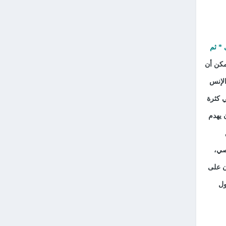
* ثم
مكن أن
لإنس
 كثرة
 يهدم
صي،
ان على
ول