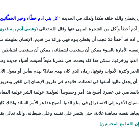
 لأن يخطئ والله خلقه هكذا ولذلك في الحديث
"كل بني آدم خطَّاء وخير الخطَّائين
 آدم أخطأ وأكل من الشجرة المنهي عنها وقال الله تعالى
(وعصى آدم ربه فغوى 
ن آدم قد أخطأ فلا عجب أن يخطئ بنوه فهي وراثة من قديم، الإنسان بطبيعته م
فسه الأمارة بالسوء ممكن أن يستجيب لشيطانه، ممكن أن يستجيب لشياطين ا
الدنيا وزخرفها، ممكن هذا كله يحدث، في عصرنا طبعاً أضيفت أشياء جديدة وهي
خير وكثرة الأدوات وقوتها، زمان الذي كان يهدم بماذا؟ يهدم بفأس أو معول الآن
عمارة من 80 دور بلغم أن يجعل عاليها أسفها في لحظات، فالهدم في طريق الإنسان إلى الخير وتعويق
 بالمعاصي في عصرنا أصبح هذا أمر وخصوصاً العولمة؛ عولمة الشر عولمة المعا
 نسيان الآخرة إلى الاستغراق في متاع الدنيا، أصبح هذا هو الأمر السائد ولذلك ك
يجاهد نفسه مجاهدة غلابة، حتى ينتصر على نفسه وعلى شيطانه، والله تعالى يق
وإن الله لمع المحسنين)
.