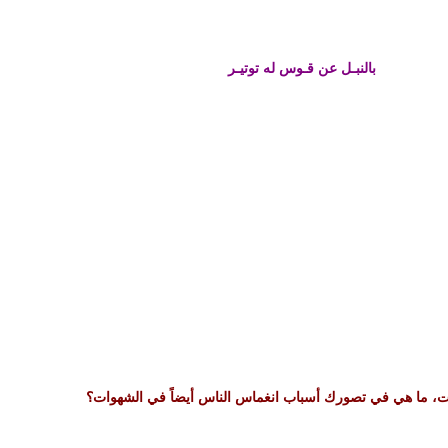
بالنبـل عن قـوس له توتيـر
ت، ما هي في تصورك أسباب انغماس الناس أيضاً في الشهوات؟