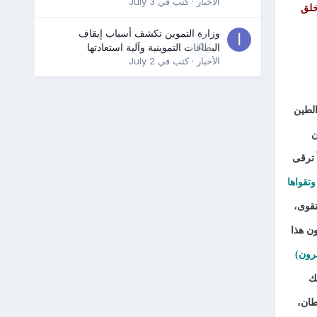
الأخبار
· كتب في
July 3
خلق
وزارة التموين تكشف أسباب إيقاف
0
البطاقات التموينية وآلية استعادتها
الأخبار
· كتب في
July 2
الطين
ن
 ترقى
تقواها
تقوى،
ون هذا
رون)
ك
طان،