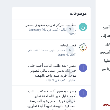
موضوعات
مطلوب لمركز تدريب سعودى بمصر
 أصبح
3
نرمين سالم
· كتب في
January 16,
2016
ة إلى
يق
كعب كوباية
12
المدرب حسام الدين محمد
· كتب في
 أصبحت
June 4, 2011
ضلها
مصر - بعد طلب النائب أحمد خليل
نا مع
خير الله تدبير اعتماد مالي لتطوير
0
مدخل قرية سند واحد بالنهضة
الأخبار
· كتب في
July 3
مصر - بحضور أعضاء مكتب النائب
أحمد خليل خير الله لجنة تعاين
0
طريقي قرية الحظيرة و المدرسة
صبحت
الصناعية بالنهضة تمهيدًا لبدء تطويره