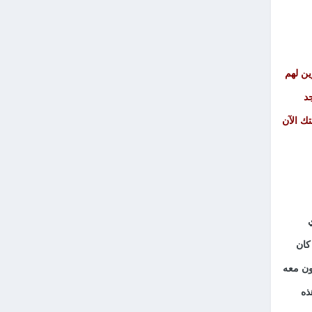
ين لهم
د
تك الآن
كان
رون معه
ذه