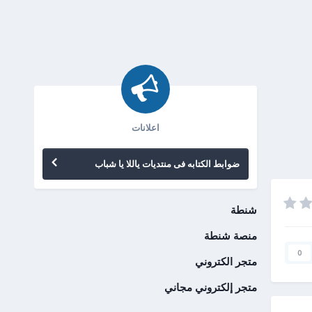
اعلانات
ضوابط الكتابه فى منتديات ياللا يا شباب
شنطة
منصة شنطة
0
متجر الكتروني
متجر إلكتروني مجاني