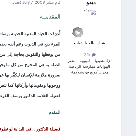
ديدو
قام بنشر
July 7, 2008
(تعديل)
المقدمــة
أَغرَقت الحياة المدنية الحديثة بوس
شباب ياللا يا شباب
المرء يقع في الذنوب رغم أنفه بعد
من يوقظها والنفوس بحاجة إلى من يب
2.1k
الإقامة:
بنها _ قليوبية _ مصر
الصلة به هي المخرج من كل ما يحيط
الهوايات:
ممارسة الرياضة
مدرب كونغ فو وملاكمة
ضرورة ملازمة للإنسان ليكفِّر بها ع
ووجوبها ومقوماتها وأركانها كما نتع
فضيلة العلامة الدكتور يوسف القرض
المقدم
فضيلة الدكتور .. في البداية لو نظ