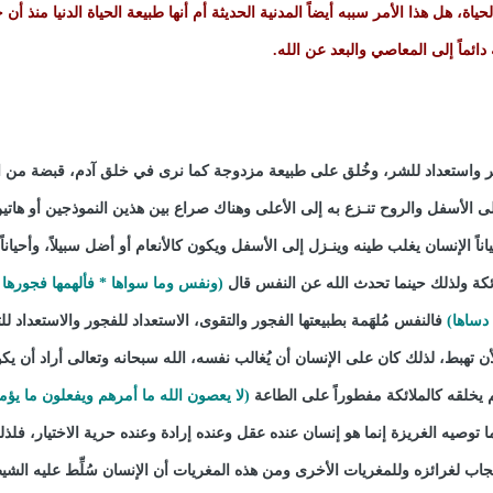
اة، هل هذا الأمر سببه أيضاً المدنية الحديثة أم أنها طبيعة الحياة الدنيا منذ أن 
دائماً إلى المعاصي والبعد عن الله.
خير واستعداد للشر، وخُلق على طبيعة مزدوجة كما نرى في خلق آدم، قبضة من 
ى الأسفل والروح تنـزع به إلى الأعلى وهناك صراع بين هذين النموذجين أو هاتي
ناً الإنسان يغلب طينه وينـزل إلى الأسفل ويكون كالأنعام أو أضل سبيلاً، وأحياناً
ائكة ولذلك حينما تحدث الله عن النفس قال
(ونفس وما سواها * فألهمها فجورها و
دساها)
فالنفس مُلهَمة بطبيعتها الفجور والتقوى، الاستعداد للفجور والاستعداد لل
ن تهبط، لذلك كان على الإنسان أن يُغالب نفسه، الله سبحانه وتعالى أراد أن يك
لم يخلقه كالملائكة مفطوراً على الطاعة
(لا يعصون الله ما أمرهم ويفعلون ما يؤم
ما توصيه الغريزة إنما هو إنسان عنده عقل وعنده إرادة وعنده حرية الاختيار، فلذل
تجاب لغرائزه وللمغريات الأخرى ومن هذه المغريات أن الإنسان سُلِّط عليه الشي