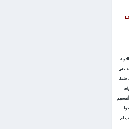
ما
توبة
ة حتى
ت فقط
وات
أنفسهم
وا
ئب لم