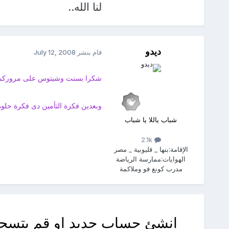
لنا الله..
ديدو
قام بنشر
July 12, 2008
شكرا بسنت وشيتوس على مروركم 
وبعدين فكرة التأمين دى فكرة حلوة
شباب ياللا يا شباب
2.1k
الإقامة:
بنها _ قليوبية _ مصر
الهوايات:
ممارسة الرياضة
مدرب كونغ فو وملاكمة
انشئ حساب جديد او قم بتسجي