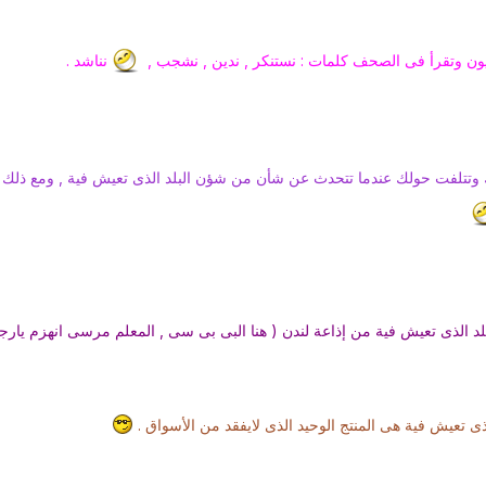
زيون وتقرأ فى الصحف كلمات : نستنكر , ندين , نشجب ,
نناشد .
تتلفت حولك عندما تتحدث عن شأن من شؤن البلد الذى تعيش فية , ومع ذلك ت
لد الذى تعيش فية من إذاعة لندن ( هنا البى بى سى , المعلم مرسى انهزم يارجال
ذى تعيش فية هى المنتج الوحيد الذى لايفقد من الأسواق .