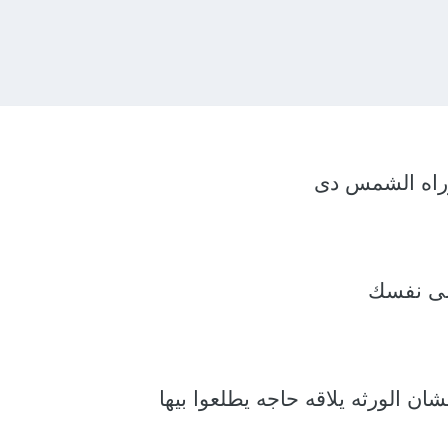
وراه الشمس دى
لى نفسك
ن الورثه يلاقه حاجه يطلعوا بيها