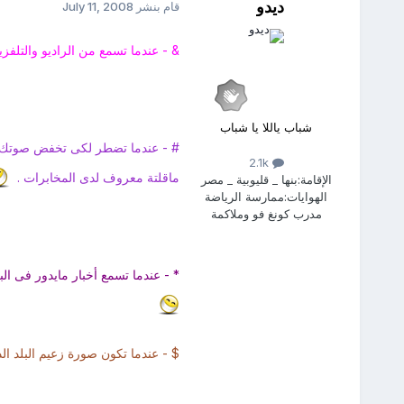
ديدو
قام بنشر
July 11, 2008
& - عندما تسمع من الراديو والتلف
شباب ياللا يا شباب
# - عندما تضطر لكى تخفض صوتك و
2.1k
ماقلتة معروف لدى المخابرات .
الإقامة:
بنها _ قليوبية _ مصر
الهوايات:
ممارسة الرياضة
مدرب كونغ فو وملاكمة
* - عندما تسمع أخبار مايدور فى الب
$ - عندما تكون صورة زعيم البلد ال