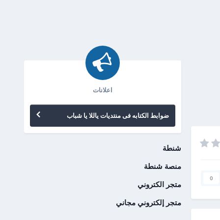
اعلانات
ضوابط الكتابه فى منتديات ياللا يا شباب
شنطة
منصة شنطة
0
متجر الكتروني
متجر إلكتروني مجاني