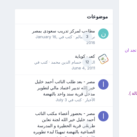
موضوعات
مطلوب لمركز تدريب سعودى بمصر
3
نرمين سالم
· كتب في
January 16,
2016
جد ان
كعب كوباية
12
المدرب حسام الدين محمد
· كتب في
June 4, 2011
مصر - بعد طلب النائب أحمد خليل
خير الله تدبير اعتماد مالي لتطوير
0
ة ).
مدخل قرية سند واحد بالنهضة
الأخبار
· كتب في
July 3
مصر - بحضور أعضاء مكتب النائب
أحمد خليل خير الله لجنة تعاين
0
طريقي قرية الحظيرة و المدرسة
الصناعية بالنهضة تمهيدًا لبدء تطويره