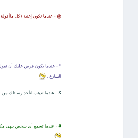
@ - عندما تكون إغنية (كل ماأقولة 
* - عندما يكون فرض عليك أن تقول 
الشارع .
& - عندما تذهب لتأخد رسائلك من ص
# - عندما تسمع أى شخص ينهى مكالم