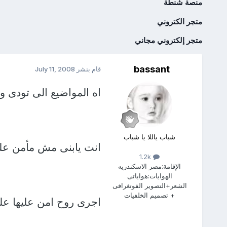
منصة شنطة
متجر الكتروني
متجر إلكتروني مجاني
bassant
قام بنشر
July 11, 2008
اه المواضيع الى تودى 
شباب ياللا يا شباب
انت يابنى مش مأمن ع
1.2k
الإقامة:
مصر الاسكندريه
الهوايات:
هواياتى
الشعر+التصوير الفوتغرافى
+ تصميم الخلفيات
اجرى روح امن عليها علشا