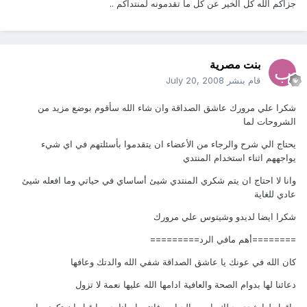
جزاكم الله كل الخير عن كل ما تقدمونه لمنتداكم ..
بنت مصرية
قام بنشر
July 20, 2008
شكرا علي مرورك عاشق الصداقة وان شاء الله سأقوم بوضع مزيد من
الشروحات لما
يحتاج الي شرح والرجاء من الأعضاء ان يتقدموا بأسئلتهم في اي شيء
يواجههم اثناء استخدام المنتدي
وانا لا احتاج ان يتم شكري المنتدي شيئ أساساي في حياتي وما افعله شيئ
عادي للغاية
شكرا ايضا لديدو وشيتوس علي مرورك
========أهم مافي الرد=========
كان الله في عونك يا عاشق الصداقة شفي الله والدتك وعافها
دعائنا لها بدوام الصحة والعافية ادامها الله عليها نعمة لا تزول
واقول لها شدي حيلك ياست الحبايب فانتي ام لنا جميعا قبل ان تكوني ام