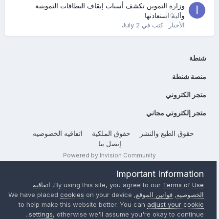
وزارة التموين تكشف أسباب إيقاف البطاقات التموينية
0
وآلية استعادتها
الأخبار
· كتب في
July 2
شنطة
منصة شنطة
متجر الكتروني
متجر إلكتروني مجاني
حقوق الطبع والنشر
حقوق الملكية
اتفاقيه الخصوصيه
إتصل بنا
Powered by Invision Community
Important Information
Terms of Use
By using this site, you agree to our
,
اتفاقيه
الخصوصيه
,
قوانين الموقع
, We have placed
on your device
cookies
to help make this website better. You can
adjust your cookie
settings
, otherwise we'll assume you're okay to continue..