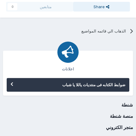
Share
متابعين
0
الذهاب الي قائمه المواضيع
اعلانات
ضوابط الكتابه فى منتديات ياللا يا شباب
شنطة
منصة شنطة
متجر الكتروني