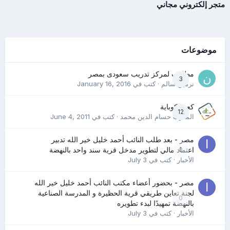
متجر إلكتروني مجاني
موضوعات
مطلوب لمركز تدريب سعودى بمصر
3
نرمين سالم
· كتب في
January 16, 2016
كعب كوباية
12
المدرب حسام الدين محمد
· كتب في
June 4, 2011
مصر - بعد طلب النائب أحمد خليل خير الله تدبير
0
اعتماد مالي لتطوير مدخل قرية سند واحد بالنهضة
الأخبار
· كتب في
July 3
مصر - بحضور أعضاء مكتب النائب أحمد خليل خير الله
لجنة تعاين طريقي قرية الحظيرة و المدرسة الصناعية
0
بالنهضة تمهيدًا لبدء تطويره
الأخبار
· كتب في
July 3