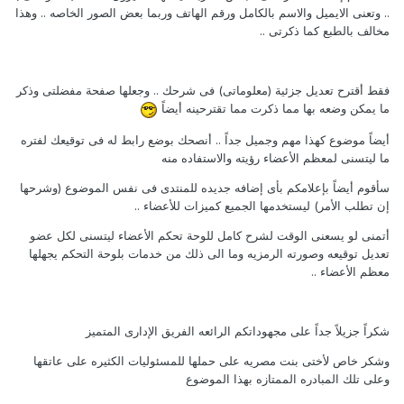
.. وتعنى الايميل والاسم بالكامل ورقم الهاتف وربما بعض الصور الخاصه .. وهذا
مخالف بالطبع كما ذكرتى ..
فقط أقترح تعديل جزئية (معلوماتى) فى شرحك .. وجعلها صفحة مفضلتى وذكر
ما يمكن وضعه بها مما ذكرت مما تقترحينه أيضاً
أيضاً موضوع كهذا مهم وجميل جداً .. أنصحك بوضع رابط له فى توقيعك لفتره
ما ليتسنى لمعظم الأعضاء رؤيته والاستفاده منه
سأقوم أيضاً بإعلامكم بأى إضافه جديده للمنتدى فى نفس الموضوع (وشرحها
إن تطلب الأمر) ليستخدمها الجميع كميزات للأعضاء ..
أتمنى لو يسعنى الوقت لشرح كامل للوحة تحكم الأعضاء ليتسنى لكل عضو
تعديل توقيعه وصورته الرمزيه وما الى ذلك من خدمات بلوحة التحكم يجهلها
معظم الأعضاء ..
شكراً جزيلاً جداً على مجهوداتكم الرائعه الفريق الإدارى المتميز
وشكر خاص لأختى بنت مصريه على حملها للمسئوليات الكثيره على عاتقها
وعلى تلك المبادره الممتازه بهذا الموضوع