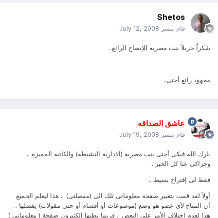
Shetos
قام بنشر
July 12, 2008
شكراً جزيلاً بنت مصرية للإيضاح الرائع..
مجهود رائع أختى..
عاشق الصداقه
قام بنشر
July 19, 2008
بارك الله فيكى أختى بنت مصريه (الاداريه النشيطه) والكاتبه المميزه ..
وجزاكى عنا كل الخير ..
فقط لى إقتراح بسيط ..
أولاً لقد قمت بتغيير صفحة معلوماتى تلك الى (مفضلتى) .. هذا ليعلم الجميع
أن المتاح لأى عضو هو وضع (موضوعات أو أقسام أو حتى مقولات) يفضلها ..
هذا لعدم إختلاف الأمر على البعض .. فربما يظنها الكثيرون صفحة ( معلوماتى )