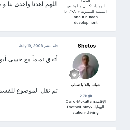
الدنيا)
اللهم اهدنا واهدى بنا واس
الهوايات:
كـــل مـا يخـص
التنـمية البشـرية <br />All
about human
development
Shetos
قام بنشر
July 19, 2008
أتفق تماماً مع حبيبى أبو
شباب ياللا يا شباب
تم نقل الموضوع للقسم
2.7k
الإقامة:
Cairo-Mokattam
الهوايات:
Football-play
station-driving