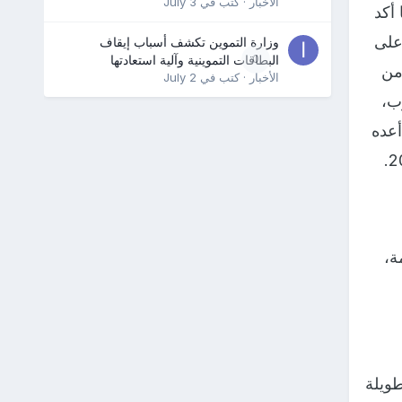
الأخبار
· كتب في
July 3
يما أكد
على
وزارة التموين تكشف أسباب إيقاف
0
البطاقات التموينية وآلية استعادتها
من
الأخبار
· كتب في
July 2
ب،
أعده
مة،
طويلة