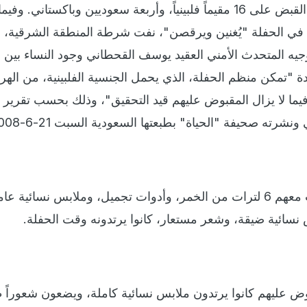
وأسفرت حملة الدهم عن القبض على 16 مقيماً فلبينياً، وأربعة سعوديين وباكستاني. وف
في الحفلة "يُغنين ويرقصن"، نفت شرطة المنطقة الشرقية، 
وجيه المتحدث الأمني العقيد يوسف القحطاني وجود النساء بين 
 "تمكن منظم الحفلة، الذي يحمل الجنسية الفلبينية، من الهر
، فيما لا يزال المقبوض عليهم قيد التحقيق"، وذلك بحسب تقرير 
شرته صحيفة "الحياة" بطبعتها السعودية السبت 21-6-2008.
ووضبطت شرطة سيهات معهم 6 لترات من الخمر، وأدوات تجميل، وملابس نسائية عا
نسائية ضيقة، وشعر مستعار، كانوا يرتدونه وقت الحفلة.
ض عليهم كانوا يرتدون ملابس نسائية كاملة، ويضعون شعوراً 