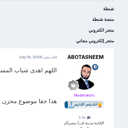
شنطة
منصة شنطة
متجر الكتروني
متجر إلكتروني مجاني
ABOTASNEEM
قام بنشر
July 19, 2008
اللهم اهدى شباب المسل
Moderators
هذا حقا موضوع محزن لل
3.3k
الإقامة:
مدينة قنــا-مصر(أم