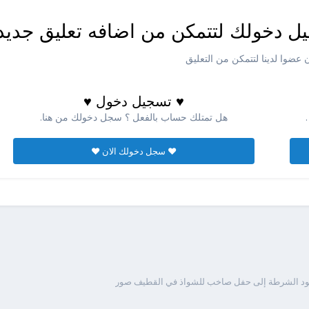
ل دخولك لتتمكن من اضافه تعليق جديد
عضوا لدينا لتتمكن من التعليق
♥ تسجيل دخول ♥
هل تمتلك حساب بالفعل ؟ سجل دخولك من هنا.
♥ سجل دخولك الان ♥
قود الشرطة إلى حفل صاخب للشواذ في القطيف صور