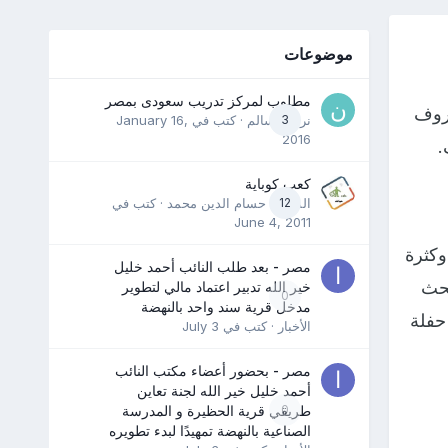
موضوعات
مطلوب لمركز تدريب سعودى بمصر
عروف
3
نرمين سالم
· كتب في
January 16,
2016
.
كعب كوباية
12
المدرب حسام الدين محمد
· كتب في
June 4, 2011
وكثرة
مصر - بعد طلب النائب أحمد خليل
بحث
خير الله تدبير اعتماد مالي لتطوير
0
مدخل قرية سند واحد بالنهضة
 كانوا يُحيون حفلة
الأخبار
· كتب في
July 3
مصر - بحضور أعضاء مكتب النائب
أحمد خليل خير الله لجنة تعاين
0
طريقي قرية الحظيرة و المدرسة
الصناعية بالنهضة تمهيدًا لبدء تطويره